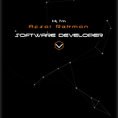
Hi, I'm
Afsal Rehman
SOFTWARE DEVELOPER