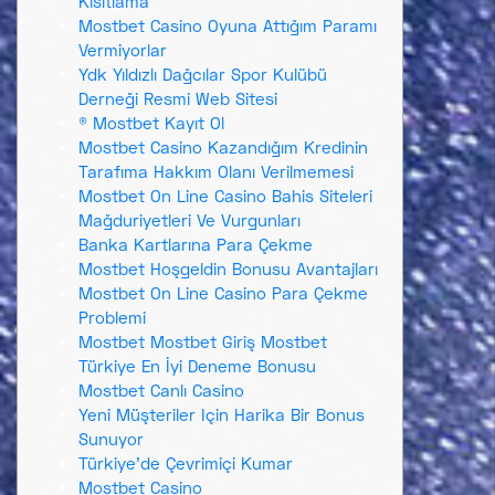
Kısıtlama
Mostbet Casino Oyuna Attığım Paramı
Vermiyorlar
Ydk Yıldızlı Dağcılar Spor Kulübü
Derneği Resmi Web Sitesi
®️ Mostbet Kayıt Ol
Mostbet Casino Kazandığım Kredinin
Tarafıma Hakkım Olanı Verilmemesi
Mostbet On Line Casino Bahis Siteleri
Mağduriyetleri Ve Vurgunları
Banka Kartlarına Para Çekme
Mostbet Hoşgeldin Bonusu Avantajları
Mostbet On Line Casino Para Çekme
Problemi
Mostbet Mostbet Giriş Mostbet
Türkiye En İyi Deneme Bonusu
Mostbet Canlı Casino
Yeni Müşteriler Için Harika Bir Bonus
Sunuyor
Türkiye’de Çevrimiçi Kumar
Mostbet Casino