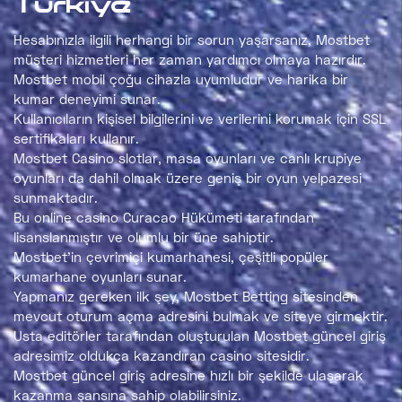
Türkiye
Hesabınızla ilgili herhangi bir sorun yaşarsanız, Mostbet
müşteri hizmetleri her zaman yardımcı olmaya hazırdır.
Mostbet mobil çoğu cihazla uyumludur ve harika bir
kumar deneyimi sunar.
Kullanıcıların kişisel bilgilerini ve verilerini korumak için SSL
sertifikaları kullanır.
Mostbet Casino slotlar, masa oyunları ve canlı krupiye
oyunları da dahil olmak üzere geniş bir oyun yelpazesi
sunmaktadır.
Bu online casino Curacao Hükümeti tarafından
lisanslanmıştır ve olumlu bir üne sahiptir.
Mostbet’in çevrimiçi kumarhanesi, çeşitli popüler
kumarhane oyunları sunar.
Yapmanız gereken ilk şey, Mostbet Betting sitesinden
mevcut oturum açma adresini bulmak ve siteye girmektir.
Usta editörler tarafından oluşturulan Mostbet güncel giriş
adresimiz oldukça kazandıran casino sitesidir.
Mostbet güncel giriş adresine hızlı bir şekilde ulaşarak
kazanma şansına sahip olabilirsiniz.