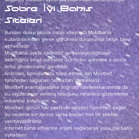
Sobre İyi Bahis
Siteleri
Bundan dolayı birçok bahis sitesi gibi Mobilbahis
kullanıcılarından gerek görülmesi durumunda belge talep
etmektedir.
Mobilbahis üyelik işleminizi gerçekleştirdiğinizde
belirttiğiniz email adresiniz üzerinden adresine e-posta
iletisi göndermeniz gereklidir.
Ardından, bonusunuzu talep etmek için Mostbet
tarafından sağlanan talimatları izlemelisiniz.
Mostbet avantajlarıdaha doğrusu nitelikleri arasında da
bu olgulara yer verilmiş olduğunu rahatlıkla gözlemleme
imkanınız bulunuyor.
Mostbet, günün her saatinde müşteri hizmetleri sağlar,
bu nedenle sorularınız varsa bunları hızlı bir şekilde
yanıtlayabilirsiniz.
İnternet bahis sitelerine erişim sağlanarak yasa dışı bahis
oynatılıyor.