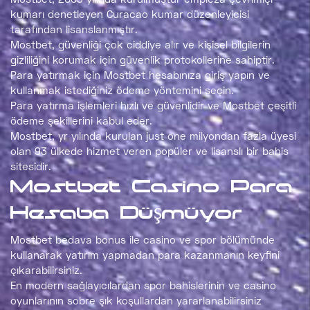
kumarı denetleyen Curacao kumar düzenleyicisi
tarafından lisanslanmıştır.
Mostbet, güvenliği çok ciddiye alır ve kişisel bilgilerin
gizliliğini korumak için güvenlik protokollerine sahiptir.
Para yatırmak için Mostbet hesabınıza giriş yapın ve
kullanmak istediğiniz ödeme yöntemini seçin.
Para yatırma işlemleri hızlı ve güvenlidir ve Mostbet çeşitli
ödeme şekillerini kabul eder.
Mostbet, yr yılında kurulan just one milyondan fazla üyesi
olan 93 ülkede hizmet veren popüler ve lisanslı bir bahis
sitesidir.
Mostbet Casino Para
Hesaba Düşmüyor
Mostbet bedava bonus ile casino ve spor bölümünde
kullanarak yatırım yapmadan para kazanmanın keyfini
çıkarabilirsiniz.
En modern sağlayıcılardan spor bahislerinin ve casino
oyunlarının sobre şık koşullardan yararlanabilirsiniz