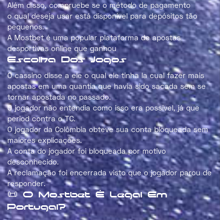
Além disso, compruebe se o método de pagamento
o qual deseja usar está disponível para depósitos tão
pequenos.
A Mostbet é uma popular plataforma de apostas
desportivas online que ganhou
Escolha Dos Jogos
O cassino disse a ele o qual ele tinha la cual fazer mais
apostas em uma quantia que havia sido sacada sem se
tornar apostada no passado.
O jogador não entendia como isso era possível, já que
period contra o TC.
O jogador da Colômbia obteve sua conta bloqueada sem
maiores explicações.
A conta do jogador foi bloqueada por motivo
desconhecido.
A reclamação foi encerrada visto que o jogador parou de
responder.
📜 O Mostbet É Legal Em
Portugal?