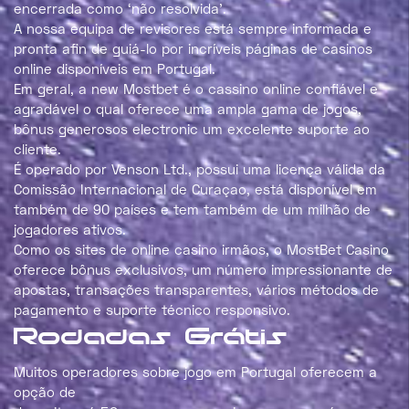
encerrada como ‘não resolvida’.
A nossa equipa de revisores está sempre informada e
pronta afin de guiá-lo por incríveis páginas de casinos
online disponíveis em Portugal.
Em geral, a new Mostbet é o cassino online confiável e
agradável o qual oferece uma ampla gama de jogos,
bônus generosos electronic um excelente suporte ao
cliente.
É operado por Venson Ltd., possui uma licença válida da
Comissão Internacional de Curaçao, está disponível em
também de 90 países e tem também de um milhão de
jogadores ativos.
Como os sites de online casino irmãos, o MostBet Casino
oferece bônus exclusivos, um número impressionante de
apostas, transações transparentes, vários métodos de
pagamento e suporte técnico responsivo.
Rodadas Grátis
Muitos operadores sobre jogo em Portugal oferecem a
opção de