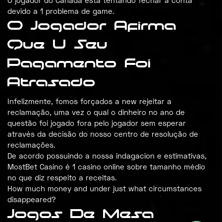
O jogador do Canadá está tentando fechar a conta
devido a 1 problema de game.
O Jogador Afirma
Que U Seu
Pagamento Foi
Atrasado
Infelizmente, fomos forçados a new rejeitar a
reclamação, uma vez o qual o dinheiro no ano de
questão foi jogado fora pelo jogador sem esperar
através da decisão do nosso centro de resolução de
reclamações.
De acordo possuindo a nossa indagacion e estimativas,
MostBet Casino é 1 casino online sobre tamanho médio
no que diz respeito a receitas.
How much money and under just what circumstances
disappeared?
Jogos De Mesa