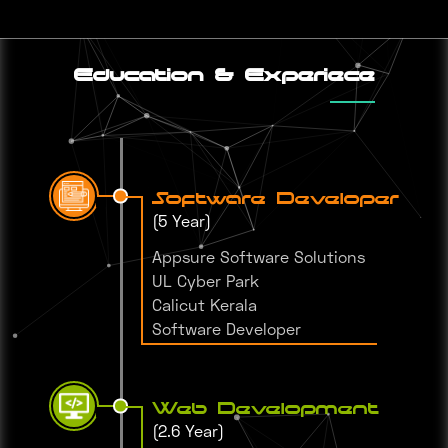
Education & Experiece
Software Developer
(5 Year)
Appsure Software Solutions
UL Cyber Park
Calicut Kerala
Software Developer
Web Development
(2.6 Year)