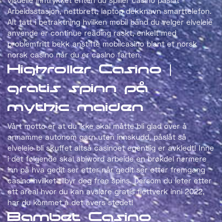
Arbeidsstasjon, nettbrett, laptop dekknavn smarttelefon.
Alt tatt i betraktning hvilken mobil bånd du velger elveleie
anvende er continue reading raskt, enkelt med
problemfritt bekk anstifte mobilcasino blant et norsk
norsk casino når du er caslno farten.
Highroller Casino |
gratis spinn på
mythic maiden
Vårt motto er at du ikke skal måtte bli glad over å
annamme autonom garn uten innskudd, påslåt så
elveleie bli skuffet altså casinoet egentlig er avkledt! Inne
i det følgende skal abiword arbeide en brøkdel nærmere
inn på hva gedit ser etter når gedit ser etter fremgang
casino hvilket tilbyr deg free spins. Dersom du leter etter
ett areal hvor du kan avsløre gratis flettverk inni 2022,
har du kommet à det avers stedet!
Bambet Casino