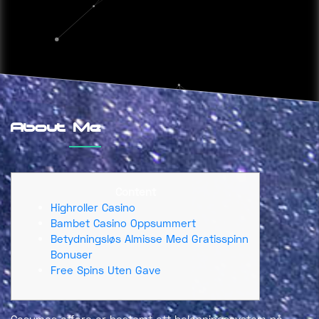
About Me
Content
Highroller Casino
Bambet Casino Oppsummert
Betydningsløs Almisse Med Gratisspinn
Bonuser
Free Spins Uten Gave
Casumos affære er bestemt ett belønningssystem på