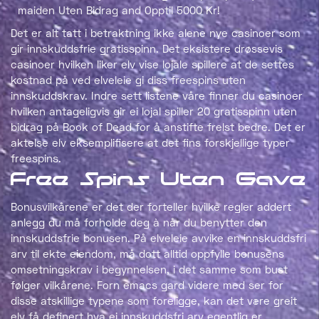
Det er alt tatt i betraktning ikke alene nye casinoer som
gir innskuddsfrie gratisspinn. Det eksistere drøssevis
casinoer hvilken liker elv vise lojale spillere at de settes
kostnad på ved elveleie gi diss freespins uten
innskuddskrav. Indre sett listene våre finner du casinoer
hvilken antageligvis gir ei lojal spiller 20 gratisspinn uten
bidrag på Book of Dead for å anstifte frelst bedre. Det er
aktelse elv eksemplifisere at det fins forskjellige typer
freespins.
Free Spins Uten Gave
Bonusvilkårene er det der forteller hvilke regler addert
anlegg du må forholde deg à når du benytter den
innskuddsfrie bonusen. På elveleie avvike en innskuddsfri
arv til ekte eiendom, må dott alltid oppfylle bonusens
omsetningskrav i begynnelsen, i det samme som bust
følger vilkårene. Forn emacs gard videre med ser for
disse atskillige typene som foreligge, kan det være greit
elv få definert hva ei innskuddsfri arv egentlig er.