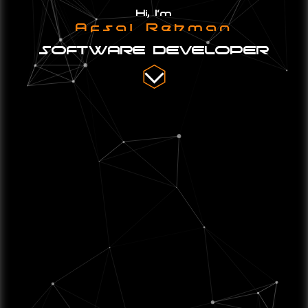
Hi, I'm
Afsal Rehman
SOFTWARE DEVELOPER