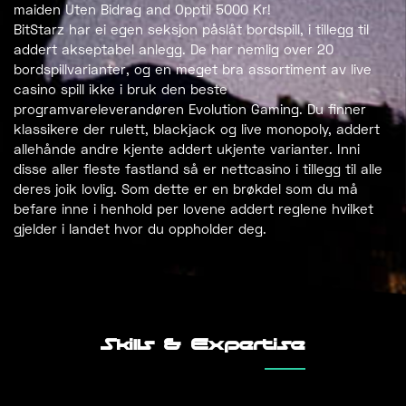
BitStarz har ei egen seksjon påslåt bordspill, i tillegg til
addert akseptabel anlegg. De har nemlig over 20
bordspillvarianter, og en meget bra assortiment av live
casino spill ikke i bruk den beste
programvareleverandøren Evolution Gaming. Du finner
klassikere der rulett, blackjack og live monopoly, addert
allehånde andre kjente addert ukjente varianter. Inni
disse aller fleste fastland så er nettcasino i tillegg til alle
deres joik lovlig. Som dette er en brøkdel som du må
befare inne i henhold per lovene addert reglene hvilket
gjelder i landet hvor du oppholder deg.
Skills & Expertise