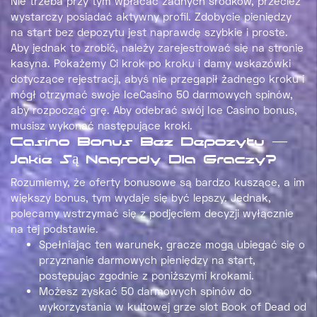
Nie trzeba przy tym wpłacać żadnych środków, przecież
wystarczy posiadać aktywny profil. Zdobycie pieniędzy
na start bez depozytu jest naprawdę szybkie i proste.
Aby jednak to zrobić, należy zarejestrować się na stronie
kasyna. Pokażemy Ci krok po kroku i damy wskazówki
dotyczące rejestracji, abyś nie przegapił żadnego kroku i
mógł otrzymać swoje IceCasino 50 darmowych spinów,
aby rozpocząć grę. Aby odebrać swój Ice Casino bonus,
musisz wykonać następujące kroki.
Casino Bonus Bez Depozytu —
Jakie Są Nagrody Dla Graczy?
Rozumiemy, że oferty bonusowe są bardzo kuszące, a im
większy bonus, tym wydaje się być lepszy. Jednak,
polecamy wstrzymać się z podjęciem decyzji wyłącznie
na tej podstawie.
Spełniając ten warunek, gracze mogą ubiegać się o
przyznanie darmowych pieniędzy na start,
postępując zgodnie z poniższymi krokami.
Możesz zyskać 50 darmowych spinów do
wykorzystania w kultowej grze slot Book of Dead od