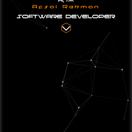
Hi, I'm
Afsal Rehman
SOFTWARE DEVELOPER