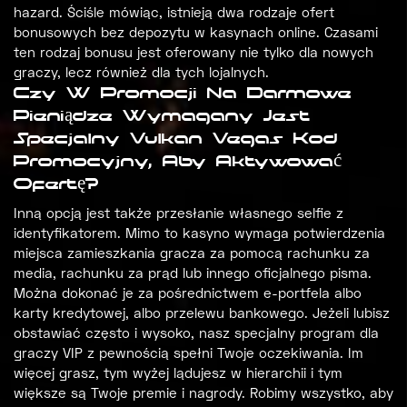
hazard. Ściśle mówiąc, istnieją dwa rodzaje ofert
bonusowych bez depozytu w kasynach online. Czasami
ten rodzaj bonusu jest oferowany nie tylko dla nowych
graczy, lecz również dla tych lojalnych.
Czy W Promocji Na Darmowe
Pieniądze Wymagany Jest
Specjalny Vulkan Vegas Kod
Promocyjny, Aby Aktywować
Ofertę?
Inną opcją jest także przesłanie własnego selfie z
identyfikatorem. Mimo to kasyno wymaga potwierdzenia
miejsca zamieszkania gracza za pomocą rachunku za
media, rachunku za prąd lub innego oficjalnego pisma.
Można dokonać je za pośrednictwem e-portfela albo
karty kredytowej, albo przelewu bankowego. Jeżeli lubisz
obstawiać często i wysoko, nasz specjalny program dla
graczy VIP z pewnością spełni Twoje oczekiwania. Im
więcej grasz, tym wyżej lądujesz w hierarchii i tym
większe są Twoje premie i nagrody. Robimy wszystko, aby