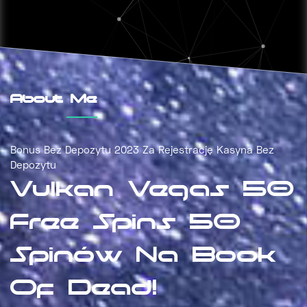
About Me
Bonus Bez Depozytu 2023 Za Rejestrację Kasyna Bez
Depozytu
Vulkan Vegas 50
Free Spins 50
Spinów Na Book
Of Dead!