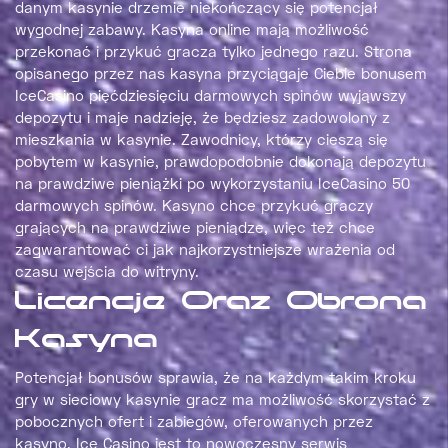
danym kasynie drzemie niekończący się potencjał
wygodnej zabawy. Kasyna online mają możliwość
przekonać i przykuć gracza tylko jednego razu. Strona
opisanego przez nas kasyna przyciągaje Ciebie bonusem
IceCasino pięćdziesięciu darmowych spinów wyjąwszy
depozytu i maje nadzieję, że będziesz zadowolony z
mieszkania w kasynie. Zawodnicy, którzy cieszą się
pobytem w kasynie, prawdopodobnie dokonają depozytu
na prawdziwe pieniążki po wykorzystaniu IceCasino 50
darmowych spinów. Kasyno chce przykuć graczy
grających na prawdziwe pieniądze, więc też chce
zagwarantować ci jak najkorzystniejsze wrażenia od
czasu wejścia do witryny.
Licencje Oraz Obrona
Kasyna
Potencjał bonusów sprawia, że na każdym takim kroku
gry w sieciowy kasynie gracz ma możliwość skorzystać z
pobocznych ofert i zabiegów, oferowanych przez
kasyno. Ice Casino jest to nowoczesny serwis