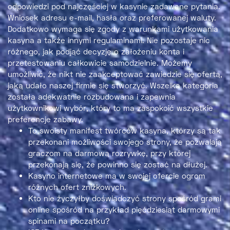
odpowiedzi pod najczęściej w kasynie zadawane pytania.
Wniosek adresu e-mail, hasła oraz preferowanej waluty.
Dodatkowo wymaga się zgody z warunkami użytkowania
kasyna a także innymi regulaminami. Nie pozostaje nic
różnego, jak podjąć decyzję o założeniu konta i
przetestowaniu całkowicie samodzielnie. Możemy
umożliwić, że nikt nie zaakceptować zawiedzie się ofertą,
jaką udało naszej firmie się stworzyć. Wszelka kategoria
została adekwatnie rozbudowana i zapewnia
użytkownikowi wybór, który to ma zaspokoić wszystkie
preferencje zabawy.
To swoisty manifest twórców kasyna, którzy są tak
przekonani możliwości swojego strony, że pozwalają
graczom na darmową rozrywkę, przy której
przekonają się, że powinno się zostać na dłużej.
Kasyno internetowe ma w swojej ofercie ogrom
różnych ofert zniżkowych.
Kto nie życzyłby doświadczyć strony spośród grami
online spośród na przykład pięćdziesiąt darmowymi
spinami na początku?