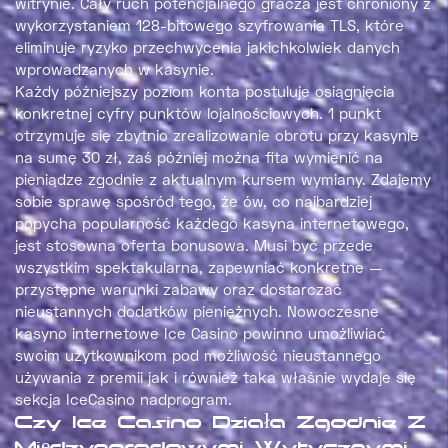
witrynie. Cały ruch potencjalnego gracza jest chroniony z
wykorzystaniem 128-bitowego szyfrowania TLS, które
eliminuje ryzyko przechwycenia jakichkolwiek danych
wprowadzanych w kasynie.
Każdy późniejszy poziom konta postuluje osiągnięcia
konkretnej cyfry punktów lojalnościowych. 1 punkt
otrzymuje się zbytnio zrealizowanie obrotu przy kasynie
na sumę 30 zł, zaś później można fita wymienić na
pieniądze zgodnie z aktualnym kursem wymiany. Zdajemy
sobie sprawę spośród tego, że ów, co najbardziej
popycha popularność każdego kasyna internetowego,
jest stosowna oferta bonusowa. Musi być przede
wszystkim spektakularna, zapewniać konkretne —
przystępne warunki zabawy oraz dostarczać
nieustannych dodatków pieniężnych. Nowoczesne
kasyno internetowe Ice Casino powinno umożliwiać
swoim użytkownikom pod możliwość nieustannego
używania z premii jak i również taka właśnie wydaje się
sekcja IceCasino nadprogram.
Czy Ice Casino Działa Zgodnie Z
Międzynarodowymi Wytycznymi