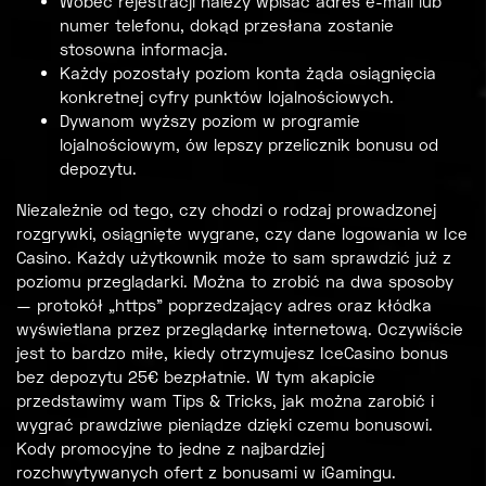
Wobec rejestracji należy wpisać adres e-mail lub
numer telefonu, dokąd przesłana zostanie
stosowna informacja.
Każdy pozostały poziom konta żąda osiągnięcia
konkretnej cyfry punktów lojalnościowych.
Dywanom wyższy poziom w programie
lojalnościowym, ów lepszy przelicznik bonusu od
depozytu.
Niezależnie od tego, czy chodzi o rodzaj prowadzonej
rozgrywki, osiągnięte wygrane, czy dane logowania w Ice
Casino. Każdy użytkownik może to sam sprawdzić już z
poziomu przeglądarki. Można to zrobić na dwa sposoby
— protokół „https” poprzedzający adres oraz kłódka
wyświetlana przez przeglądarkę internetową. Oczywiście
jest to bardzo miłe, kiedy otrzymujesz IceCasino bonus
bez depozytu 25€ bezpłatnie. W tym akapicie
przedstawimy wam Tips & Tricks, jak można zarobić i
wygrać prawdziwe pieniądze dzięki czemu bonusowi.
Kody promocyjne to jedne z najbardziej
rozchwytywanych ofert z bonusami w iGamingu.