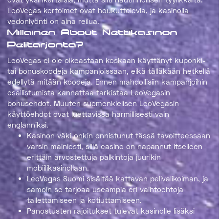
LeoVegas kertoimet ovat houkuttelevia, ja kasinolla
vedonlyönti on aina reilua.
Millainen About Nettikasinon
Pelitarjonta?
LeoVegas ei ole oikeastaan koskaan käyttänyt kuponki-
tai bonuskoodeja kampanjoissaan, eikä tälläkään hetkellä
edellytä mitään koodeja. Ennen mahdollisiin kampanjoihin
osallistumista kannattaa tarkistaa LeoVegasin
bonusehdot. Muuten suomenkielisen LeoVegasin
käyttöehdot ovat luettavissa harmillisesti vain
englanniksi.
Kasinon väki onkin onnistunut tässä tavoitteessaan
varsin mainiosti, sillä casino on napannut itselleen
erittäin arvostettuja palkintoja juurikin
mobiilikasinollaan.
LeoVegas Suomi sisältää kattavan pelivalikoiman, ja
samoin se tarjoaa useampia eri vaihtoehtoja
tallettamiseen ja kotiuttamiseen.
Panostusten rajoitukset tulevat kasinolle lisäksi