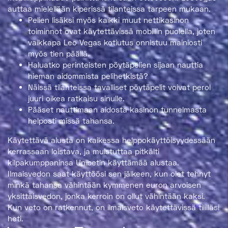
auttaa mielellään kiperissä tilanteissa tarpeen mukaan.
Pelien lisäksi myös kaikki muut nettikasinon
toiminnot ovat käytettävissä mobiilin puolella, joten
vaikkapa Leo Vegas kotiutus onnistuu mainiosti
myös tien päällä.
Haluatko perinteisten pöytäpelien sijaan nauttia
hieman aidommista pelihetkistä?
Näissä tilanteissa tavalliset pöytäpelit voivat perol
juuri oikea ratkaisu sinulle.
Pääset nauttimaan aidosta kasinon tunnelmasta
helposti missä tahansa.
Käytettävä alusta on kaikessa helppokäyttöisyydessään
kerrassaan loistava, ja muistuttaa pitkälti
kilpakumppaninsa Unibetin käyttämää alustaa.
Ilmaisvedon saat käyttöösi sen jälkeen, kun olet tehnyt
minkä tahansa vähintään kymmenen euron arvoisen
yksittäisvedon, jonka kerroin on ollut vähintään kaksi.
Kun veto on ratkennut, on ilmaisveto käytettävissä tililläsi
heti.