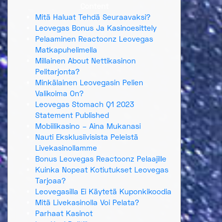
Content
Mitä Haluat Tehdä Seuraavaksi?
Leovegas Bonus Ja Kasinoesittely
Pelaaminen Reactoonz Leovegas
Matkapuhelimella
Millainen About Nettikasinon
Pelitarjonta?
Minkälainen Leovegasin Pelien
Valikoima On?
Leovegas Stomach Q1 2023
Statement Published
Mobiilikasino – Aina Mukanasi
Nauti Eksklusiivisista Peleistä
Livekasinollamme
Bonus Leovegas Reactoonz Pelaajille
Kuinka Nopeat Kotiutukset Leovegas
Tarjoaa?
Leovegasilla Ei Käytetä Kuponkikoodia
Mitä Livekasinolla Voi Pelata?
Parhaat Kasinot