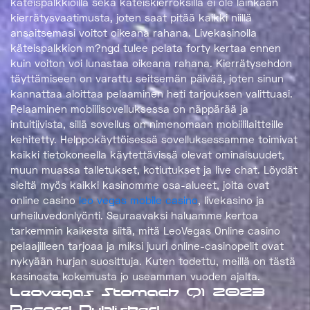
käteispalkkioilla sekä käteiskierroksilla ei ole lainkaan
kierrätysvaatimusta, joten saat pitää kaikki niillä
ansaitsemasi voitot oikeana rahana. Livekasinolla
käteispalkkion m?ngd tulee pelata forty kertaa ennen
kuin voiton voi lunastaa oikeana rahana. Kierrätysehdon
täyttämiseen on varattu seitsemän päivää, joten sinun
kannattaa aloittaa pelaaminen heti tarjouksen valittuasi.
Pelaaminen mobiilisovelluksessa on näppärää ja
intuitiivista, sillä sovellus on nimenomaan mobiililaitteille
kehitetty. Helppokäyttöisessä sovelluksessamme toimivat
kaikki tietokoneella käytettävissä olevat ominaisuudet,
muun muassa talletukset, kotiutukset ja live chat. Löydät
sieltä myös kaikki kasinomme osa-alueet, joita ovat
online casino
leo vegas mobile casino
, livekasino ja
urheiluvedonlyönti. Seuraavaksi haluamme kertoa
tarkemmin kaikesta siitä, mitä LeoVegas Online casino
pelaajilleen tarjoaa ja miksi juuri online-casinopelit ovat
nykyään hurjan suosittuja. Kuten todettu, meillä on tästä
kasinosta kokemusta jo useamman vuoden ajalta.
Leovegas Stomach Q1 2023
Record Published