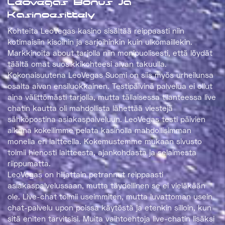
Leovegas Bonus Ja
Kasinoesittely
Kohteita LeoVegas kasino sisältää reippaasti niin
kotimaisiin kisoihin ja sarjoihinkin kuin ulkomaillekin.
Markkinoita about tarjolla niin monipuolisesti, että löydät
täältä omat suosikkikohteesi aivan takuulla.
Kokonaisuutena LeoVegas Suomi on siis myös urheilunsa
osalta aivan ensiluokkainen. Testipäivinä palvelua ei ollut
aina välittömästi tarjolla, mutta tällaisessa tilanteessa live
chatin kautta oli mahdollista lähettää viestejä
sähköpostina asiakaspalveluun. LeoVegas testi päivien
aikana kokeilimme pelata kasinolla mahdollisimman
monella eri laitteella. Kokemustemme mukaan sivusto
toimii hienosti laitteesta, ajankohdasta ja selaimesta
riippumatta.
LeoVegas on hiljattain petrannut reippaasti
asiakaspalvelussaan, mutta täydellinen se ei vieläkään
ole. Live-chat toimii useimmiten, mutta luvattoman usein
chat-palvelu upon poissa käytöstä ja etenkin silloin, kun
sitä eniten tarvitsisi. Muita vaihtoehtoja live-chatin lisäksi