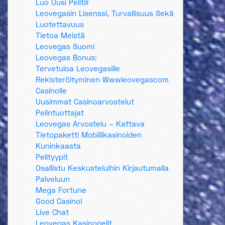
Luo Uusi Pelitili
Leovegasin Lisenssi, Turvallisuus Sekä
Luotettavuus
Tietoa Meistä
Leovegas Suomi
Leovegas Bonus:
Tervetuloa Leovegasille
Rekisteröityminen Wwwleovegascom
Casinolle
Uusimmat Casinoarvostelut
Pelintuottajat
Leovegas Arvostelu – Kattava
Tietopaketti Mobiilikasinoiden
Kuninkaasta
Pelityypit
Osallistu Keskusteluihin Kirjautumalla
Palveluun
Mega Fortune
Good Casino!
Live Chat
Leovegas Kasinopelit