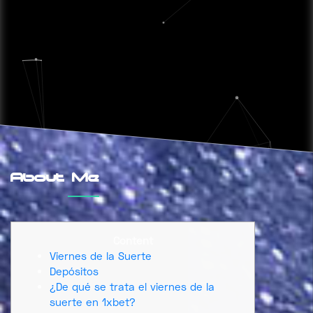
About Me
Content
Viernes de la Suerte
Depósitos
¿De qué se trata el viernes de la
suerte en 1xbet?