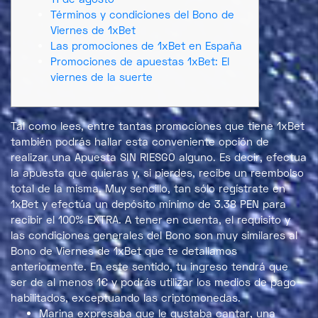
Términos y condiciones del Bono de
Viernes de 1xBet
Las promociones de 1xBet en España
Promociones de apuestas 1xBet: El
viernes de la suerte
Tal como lees, entre tantas promociones que tiene 1xBet
también podrás hallar esta conveniente opción de
realizar una Apuesta SIN RIESGO alguno. Es decir, efectua
la apuesta que quieras y, si pierdes, recibe un reembolso
total de la misma. Muy sencillo, tan sólo regístrate en
1xBet y efectúa un depósito mínimo de 3.38 PEN para
recibir el 100% EXTRA. A tener en cuenta, el requisito y
las condiciones generales del Bono son muy similares al
Bono de Viernes de 1xBet que te detallamos
anteriormente. En este sentido, tu ingreso tendrá que
ser de al menos 1€ y podrás utilizar los medios de pago
habilitados, exceptuando las criptomonedas.
Marina expresaba que le gustaba cantar, una