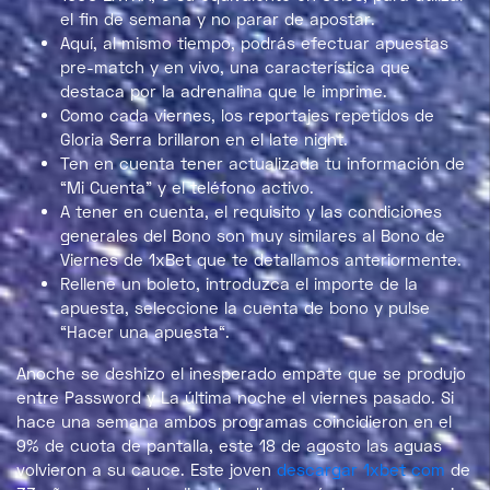
el fin de semana y no parar de apostar.
Aquí, al mismo tiempo, podrás efectuar apuestas
pre-match y en vivo, una característica que
destaca por la adrenalina que le imprime.
Como cada viernes, los reportajes repetidos de
Gloria Serra brillaron en el late night.
Ten en cuenta tener actualizada tu información de
“Mi Cuenta” y el teléfono activo.
A tener en cuenta, el requisito y las condiciones
generales del Bono son muy similares al Bono de
Viernes de 1xBet que te detallamos anteriormente.
Rellene un boleto, introduzca el importe de la
apuesta, seleccione la cuenta de bono y pulse
“Hacer una apuesta“.
Anoche se deshizo el inesperado empate que se produjo
entre Password y La última noche el viernes pasado. Si
hace una semana ambos programas coincidieron en el
9% de cuota de pantalla, este 18 de agosto las aguas
volvieron a su cauce. Este joven
descargar 1xbet com
de