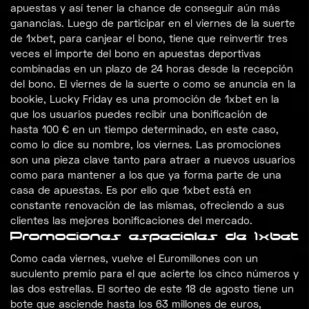
apuestas y así tener la chance de conseguir aún más
ganancias. Luego de participar en el viernes de la suerte
de 1xbet, para canjear el bono, tiene que reinvertir tres
veces el importe del bono en apuestas deportivas
combinadas en un plazo de 24 horas desde la recepción
del bono. El viernes de la suerte o como se anuncia en la
bookie, Lucky Friday es una promoción de 1xbet en la
que los usuarios puedes recibir una bonificación de
hasta 100 € en un tiempo determinado, en este caso,
como lo dice su nombre, los viernes. Las promociones
son una pieza clave tanto para atraer a nuevos usuarios
como para mantener a los que ya forma parte de una
casa de apuestas. Es por ello que 1xbet está en
constante renovación de las mismas, ofreciendo a sus
clientes las mejores bonificaciones del mercado.
Promociones especiales de 1xbet
Como cada viernes, vuelve el Euromillones con un
suculento premio para el que acierte los cinco números y
las dos estrellas. El sorteo de este 18 de agosto tiene un
bote que asciende hasta los 63 millones de euros,