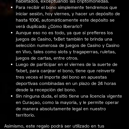
habilitados, exceptuando las criptomonedas.
Para recibir el bono simplemente tendremos que
iniciar sesión, hoy viernes, y hacer un depósito de
hasta 100€, automáticamente este depósito se
verá duplicado ¿Cómo liberarlo?
Aunque eso no es todo, ya que si prefieres los
juegos de Casino, 1xBet también te brinda una
selección numerosa de juegos de Casino y Casino
en Vivo, tales como slots y tragaperras, ruletas,
juegos de cartas, entre otros.
Luego de participar en el viernes de la suerte de
1xbet, para canjear el bono, tiene que reinvertir
tres veces el importe del bono en apuestas
deportivas combinadas en un plazo de 24 horas
desde la recepción del bono.
Sin ninguna duda, el sitio tiene una licencia vigente
en Curaçao, como la mayoría, y le permite operar
de manera absolutamente legal en nuestro
territorio.
Asimismo, este regalo podrá ser utilizado en tus