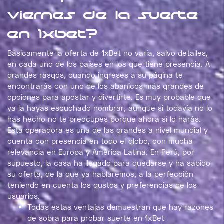
viernes de la suerte
en 1xbet?
Básicamente la oferta de 1xBet no varía, salvo detalles,
en cada uno de los países en los que tiene presencia. A
grandes rasgos, cuando ingreses a su página te
encontrarás con uno de los abanicos más grandes de
opciones para apostar y divertirte. Es muy probable que
ya la hayas escuchado nombrar, aunque si todavía no lo
has hecho no te preocupes porque ahora sí lo harás.
Esta operadora es una de las grandes a nivel mundial y
cuenta con presencia en todo el globo, con mucha
relevancia en Europa y América Latina. En Perú, por
supuesto, la casa ha llegado para quedarse y ha sabido
su oferta, de la que ya hablaremos, a la perfección
teniendo en cuenta los gustos y preferencias de los
usuarios.
Todas estas ventajas demuestran que hay razones
de sobra para probar suerte en 1xBet