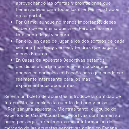
aprovechando las ofertas y promociones que
tienen activas para todos los clientes registrados
en su portal.
Por último, aunque no menos importante, debes
saber que este sitio opera en Perú de manera
totalmente legal y segura.
Por ello, en caso de jugar a los dos sorteos de cada
semana (martes y viernes), tendrás que pagar al
menos 5 euros.
En Casas de Apuestas Deportivas estamos
decididos a darte a conocer una bookie que
apenas es conocida en España pero que puede ser
realmente interesante para los más
experimentados apostantes.
Rellena un boleto de apuestas, introduce la cantidad de
tu apuesta, selecciona la cuenta de bono y pulsa
«Realizar una apuesta». Mientras tanto, el equipo de
expertos de Casas Apuestas Deportivas continua en su
pelea por seguir ofreciendo la mejor información del
mercado de las apuestas deportivas online en España.