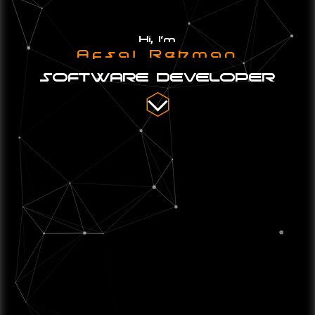
Hi, I'm
Afsal Rehman
SOFTWARE DEVELOPER