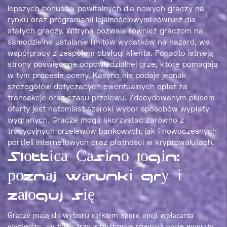
lepszych bonusów powitalnych dla nowych graczy na
rynku oraz programami lojalnościowymi również dla
stałych graczy. Witryna pozwala również graczom na
samodzielne ustalanie limitów wydatków na hazard, we
współpracy z zespołem obsługi klienta. Ponadto istnieją
strony poświęcone odpowiedzialnej grze, które pomagają
w tym procesie oceny. Kasyno nie podaje jednak
szczegółów dotyczących ewentualnych opłat za
transakcje oraz czasu przelewu. Zdecydowanym plusem
oferty jest natomiast szeroki wybór sposobów wypłaty
wygranych. Gracze mogą skorzystać zarówno z
tradycyjnych przelewów bankowych, jak i nowoczesnych
portfeli internetowych oraz płatności w kryptowalutach.
Slоttіса Саsіnо lоgіn:
роznаj wаrunkі grу і
zаlоguj sіę
Grасzе mаją dо wуbоru саłkіеm sроrо орсjі wрłасаnіа
ріеnіędzу, аlе tуlkо trzу z nісh mаją równіеż орсję wурłаtу.