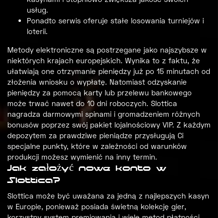
usług.
Ponadto serwis oferuje stałe losowania turniejów i
loterii.
Metody elektroniczne są postrzegane jako najszybsze w
niektórych krajach europejskich. Wynika to z faktu, że
ułatwiają one otrzymanie pieniędzy już po 15 minutach od
złożenia wniosku o wypłatę. Natomiast odzyskanie
pieniędzy za pomocą karty lub przelewu bankowego
może trwać nawet do 10 dni roboczych. Slottica
nagradza darmowymi spinami i gromadzeniem różnych
bonusów poprzez swój pakiet lojalnościowy VIP. Z każdym
depozytem za prawdziwe pieniądze przysługują Ci
specjalne punkty, które w zależności od warunków
produkcji możesz wymienić na inny termin.
Jak założyć nowe konto w
Slottica?
Slottica może być uważana za jedną z najlepszych kasyn
w Europie, ponieważ posiada świetną kolekcję gier,
korzystny system premiowania i wiele metod płatności.