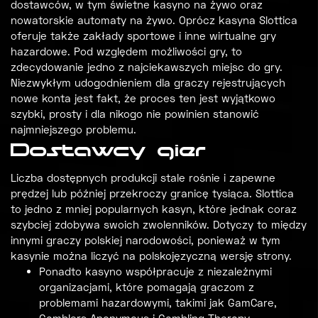
dostawców, w tym świetne kasyno na żywo oraz
nowatorskie automaty na żywo. Oprócz kasyna Slottica
oferuje także zakłady sportowe i inne wirtualne gry
hazardowe. Pod względem możliwości gry, to
zdecydowanie jedno z najciekawszych miejsc do gry.
Niezwykłym udogodnieniem dla graczy rejestrujących
nowe konta jest fakt, że proces ten jest wyjątkowo
szybki, prosty i dla nikogo nie powinien stanowić
najmniejszego problemu.
Dostawcy gier
Liczba dostępnych produkcji stale rośnie i zapewne
prędzej lub później przekroczy granicę tysiąca. Slottica
to jedno z mniej popularnych kasyn, które jednak coraz
szybciej zdobywa swoich zwolenników. Dotyczy to między
innymi graczy polskiej narodowości, ponieważ w tym
kasynie można liczyć na polskojęzyczną wersję strony.
Ponadto kasyno współpracuje z niezależnymi
organizacjami, które pomagają graczom z
problemami hazardowymi, takimi jak GamCare,
Gamblers Anonymous i Gambling Therapy.