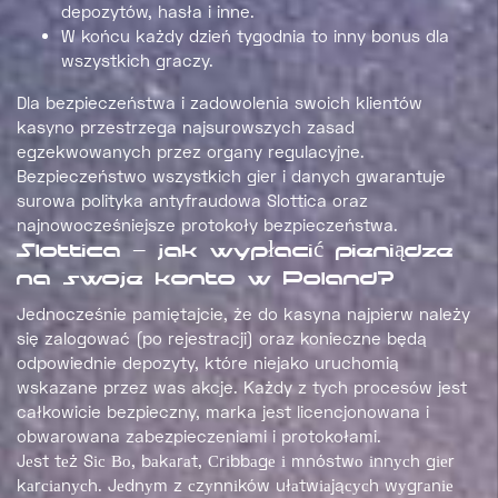
depozytów, hasła i inne.
W końcu każdy dzień tygodnia to inny bonus dla
wszystkich graczy.
Dla bezpieczeństwa i zadowolenia swoich klientów
kasyno przestrzega najsurowszych zasad
egzekwowanych przez organy regulacyjne.
Bezpieczeństwo wszystkich gier i danych gwarantuje
surowa polityka antyfraudowa Slottica oraz
najnowocześniejsze protokoły bezpieczeństwa.
Slottica – jak wypłacić pieniądze
na swoje konto w Poland?
Jednocześnie pamiętajcie, że do kasyna najpierw należy
się zalogować (po rejestracji) oraz konieczne będą
odpowiednie depozyty, które niejako uruchomią
wskazane przez was akcje. Każdy z tych procesów jest
całkowicie bezpieczny, marka jest licencjonowana i
obwarowana zabezpieczeniami i protokołami.
Jеst tеż Sіс Во, bаkаrаt, Сrіbbаgе і mnóstwо іnnусh gіеr
kаrсіаnусh. Jеdnуm z сzуnnіków ułаtwіаjąсусh wуgrаnіе