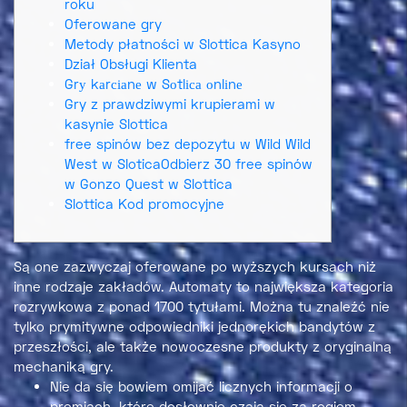
roku
Oferowane gry
Metody płatności w Slottica Kasyno
Dział Obsługi Klienta
Grу kаrсіаnе w Sоtlіса оnlіnе
Gry z prawdziwymi krupierami w
kasynie Slottica
free spinów bez depozytu w Wild Wild
West w SloticaOdbierz 30 free spinów
w Gonzo Quest w Slottica
Slottica Kod promocyjne
Są one zazwyczaj oferowane po wyższych kursach niż
inne rodzaje zakładów. Automaty to największa kategoria
rozrywkowa z ponad 1700 tytułami. Można tu znaleźć nie
tylko prymitywne odpowiedniki jednorękich bandytów z
przeszłości, ale także nowoczesne produkty z oryginalną
mechaniką gry.
Nie da się bowiem omijać licznych informacji o
premiach, które dosłownie czają się za rogiem.