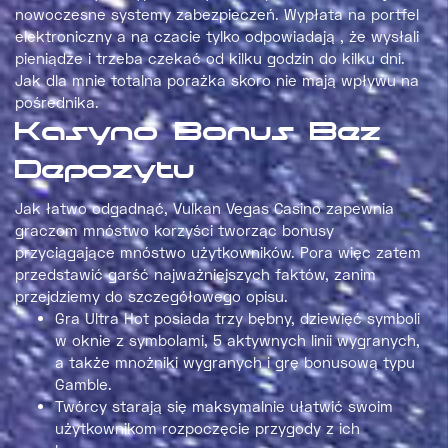
nowoczesne systemy zabezpieczeń. Wypłata na portfel
elektroniczny a na czacie tylko odpowiadają , że wysłali
pieniądze i trzeba czekać od kilku godzin do kilku dni.
Jak dla mnie totalna porażka skoro nie mają wpływu na
pośrednika.
Kasyno Bonus Bez
Depozytu
Jak łatwo odgadnąć, Vulkan Vegas Casino zapewnia
graczom mnóstwo korzyści tworząc bonusy
przyciągające mnóstwo użytkowników. Pora więc zatem
przedstawić garść najważniejszych faktów, zanim
przejdziemy do szczegółowego opisu.
Gra Ultra Hot posiada trzy bębny, dziewięć symboli
w oknie z symbolami, 5 aktywnych linii wygranych,
a także mnożniki wygranych i grę bonusową typu
Gamble.
Twórcy starają się maksymalnie ułatwić swoim
użytkownikom rozpoczęcie przygody z ich