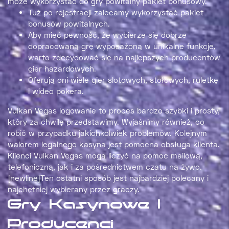
może wykorzystać do gry powitalny pakiet bonusowy.
Tuż po rejestracji zalecamy wykorzystać pakiet
bonusów powitalnych.
Aby mieć pewność, że wybierze się dobrze
dopracowaną grę wyposażoną w unikalne funkcje,
warto zdecydować się na najlepszych producentów
gier hazardowych.
Oferują oni wiele gier slotowych, stołowych, ruletkę
i wideo pokera.
Vulkan Vegas logowanie to proces bardzo szybki i prosty,
który za chwilę przedstawimy. Wyjaśnimy również, co
robić w przypadku jakichkolwiek problemów. Kolejnym
walorem legalnego kasyna jest pomocna obsługa klienta.
Klienci Vulkan Vegas mogą liczyć na pomoc mailową,
telefoniczną, jak i za pośrednictwem czatu na żywo.
[newline]Ten ostatni sposób jest najbardziej polecany i
najchętniej wybierany przez graczy.
Gry Kasynowe I
Producenci