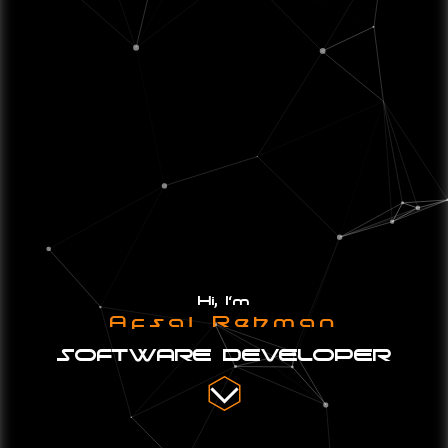
Hi, I'm
Afsal Rehman
SOFTWARE DEVELOPER