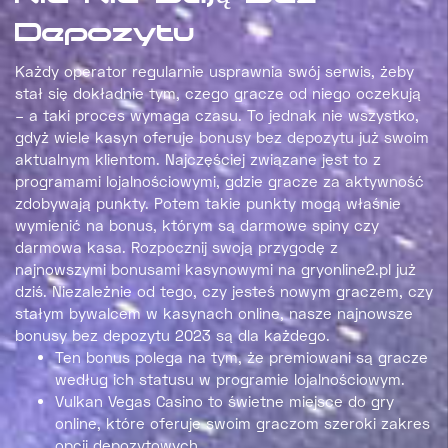
Depozytu
Każdy operator regularnie usprawnia swój serwis, żeby
stał się dokładnie tym, czego gracze od niego oczekują
– a taki proces wymaga czasu. To jednak nie wszystko,
gdyż wiele kasyn oferuje bonusy bez depozytu już swoim
aktualnym klientom. Najczęściej związane jest to z
programami lojalnościowymi, gdzie gracze za aktywność
zdobywają punkty. Potem takie punkty mogą właśnie
wymienić na bonus, którym są darmowe spiny czy
darmowa kasa. Rozpocznij swoją przygodę z
najnowszymi bonusami kasynowymi na gryonline2.pl już
dziś. Niezależnie od tego, czy jesteś nowym graczem, czy
stałym bywalcem w kasynach online, nasze najnowsze
bonusy bez depozytu 2023 są dla każdego.
Ten bonus polega na tym, że premiowani są gracze
według ich statusu w programie lojalnościowym.
Vulkan Vegas Casino to świetne miejsce do gry
online, które oferuje swoim graczom szeroki zakres
opcji depozytowych.