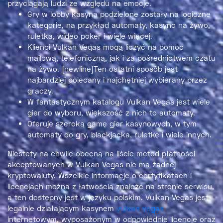
przyciągają ludzi ze względu na emocje.
Gry w lobby kasyna podzielone zostały na logiczne
kategorie, na przykład automaty, kasyno na żywo,
ruletka, wideo poker i wiele więcej.
Klienci Vulkan Vegas mogą liczyć na pomoc
mailową, telefoniczną, jak i za pośrednictwem czatu
na żywo. [newline]Ten ostatni sposób jest
najbardziej polecany i najchętniej wybierany przez
graczy.
W fantastycznym katalogu Vulkan Vegas jest wiele
gier do wyboru, większość z nich to automaty.
Oferuje szeroką gamę gier kasynowych, w tym
automaty do gry, blackjacka, ruletkę i wiele innych.
Niestety na chwilę obecną na liście metod płatności
akceptowanych w Vulkan Vegas nie ma żadnej
kryptowaluty. Wszelkie informacje o certyfikatach i
licencjach można z łatwością znaleźć na stronie serwisu,
a ten dostępny jest w języku polskim. Vulkan Vegas jest
legalnie działającym kasynem
vulkan vegas
internetowym, wyposażonym w odpowiednie licencje oraz