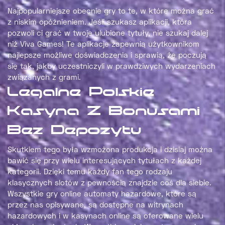
Najpopularniejsze obecnie gry to te, w które można grać
z niskim opóźnieniem. Jeśli szukasz aplikacji, która
pozwoli ci grać w twoje ulubione tytuły, nie szukaj dalej
niż Viva Games! Te aplikacje zapewnią użytkownikom
najlepsze możliwe doświadczenia i sprawią, że poczują
się tak, jakby uczestniczyli w prawdziwych wydarzeniach
związanych z grami.
Legalne Polskie
Kasyna Z Bonusami
Bez Depozytu
Skutkiem tego była wzmożona produkcja i dzisiaj można
bawić się przy wielu interesujących tytułach z każdej
kategorii. Dzięki temu każdy fan tego rodzaju
klasycznych slotów z pewnością znajdzie coś dla siebie.
Wszystkie gry online automaty hazardowe, które są
przez nas opisywane, są dostępne na witrynach
hazardowych i w kasynach online są oferowane wielu