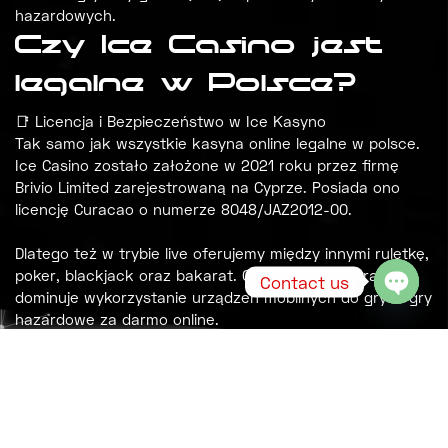
hazardowych.
Czy Ice Casino jest
legalne w Polsce?
📑 Licencja i Bezpieczeństwo w Ice Kasyno
Tak samo jak wszystkie kasyna online legalne w polsce.
Ice Casino zostało założone w 2021 roku przez firmę
Brivio Limited zarejestrowaną na Cyprze. Posiada ono
licencję Curacao o numerze 8048/JAZ2012-00.
Dlatego też w trybie live oferujemy między innymi ruletkę,
poker, blackjack oraz bakarat. Obecnie wśród graczy
Contact us
dominuje wykorzystanie urządzeń mobilnych do gry w gry
Open 
hazardowe za darmo online.
Czy Istnieje Strategia Gry Na
Automatach?
Kolejnym walorem legalnego kasyna jest pomocna
obsługa klienta. Klienci Vulkan Vegas mogą liczyć na
pomoc mailową, telefoniczną, jak i za pośrednictwem