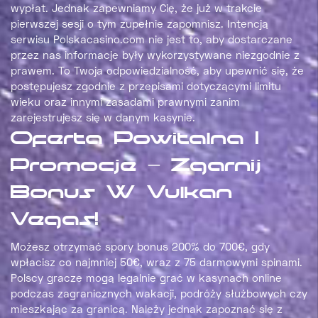
wypłat. Jednak zapewniamy Cię, że już w trakcie
pierwszej sesji o tym zupełnie zapomnisz. Intencją
serwisu Polskacasino.com nie jest to, aby dostarczane
przez nas informacje były wykorzystywane niezgodnie z
prawem. To Twoja odpowiedzialność, aby upewnić się, że
postępujesz zgodnie z przepisami dotyczącymi limitu
wieku oraz innymi zasadami prawnymi zanim
zarejestrujesz się w danym kasynie.
Oferta Powitalna I
Promocje – Zgarnij
Bonus W Vulkan
Vegas!
Możesz otrzymać spory bonus 200% do 700€, gdy
wpłacisz co najmniej 50€, wraz z 75 darmowymi spinami.
Polscy gracze mogą legalnie grać w kasynach online
podczas zagranicznych wakacji, podróży służbowych czy
mieszkając za granicą. Należy jednak zapoznać się z