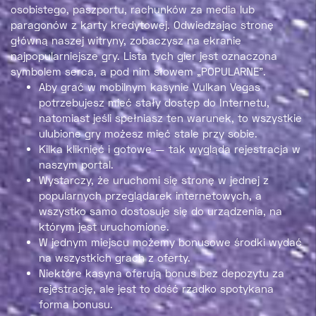
osobistego, paszportu, rachunków za media lub
paragonów z karty kredytowej. Odwiedzając stronę
główną naszej witryny, zobaczysz na ekranie
najpopularniejsze gry. Lista tych gier jest oznaczona
symbolem serca, a pod nim słowem „POPULARNE”.
Aby grać w mobilnym kasynie Vulkan Vegas
potrzebujesz mieć stały dostęp do Internetu,
natomiast jeśli spełniasz ten warunek, to wszystkie
ulubione gry możesz mieć stale przy sobie.
Kilka kliknięć i gotowe — tak wygląda rejestracja w
naszym portal.
Wystarczy, że uruchomi się stronę w jednej z
popularnych przeglądarek internetowych, a
wszystko samo dostosuje się do urządzenia, na
którym jest uruchomione.
W jednym miejscu możemy bonusowe środki wydać
na wszystkich grach z oferty.
Niektóre kasyna oferują bonus bez depozytu za
rejestrację, ale jest to dość rzadko spotykana
forma bonusu.