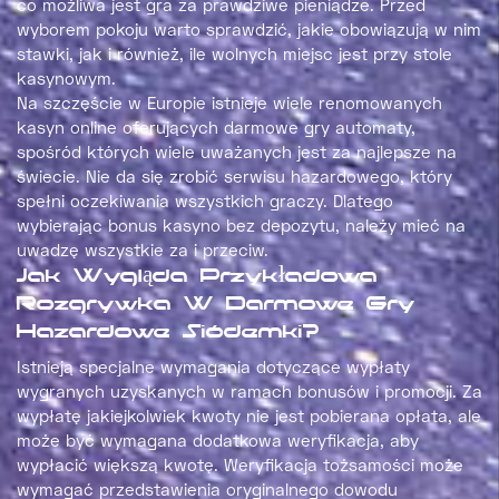
co możliwa jest gra za prawdziwe pieniądze. Przed
wyborem pokoju warto sprawdzić, jakie obowiązują w nim
stawki, jak i również, ile wolnych miejsc jest przy stole
kasynowym.
Na szczęście w Europie istnieje wiele renomowanych
kasyn online oferujących darmowe gry automaty,
spośród których wiele uważanych jest za najlepsze na
świecie. Nie da się zrobić serwisu hazardowego, który
spełni oczekiwania wszystkich graczy. Dlatego
wybierając bonus kasyno bez depozytu, należy mieć na
uwadzę wszystkie za i przeciw.
Jak Wygląda Przykładowa
Rozgrywka W Darmowe Gry
Hazardowe Siódemki?
Istnieją specjalne wymagania dotyczące wypłaty
wygranych uzyskanych w ramach bonusów i promocji. Za
wypłatę jakiejkolwiek kwoty nie jest pobierana opłata, ale
może być wymagana dodatkowa weryfikacja, aby
wypłacić większą kwotę. Weryfikacja tożsamości może
wymagać przedstawienia oryginalnego dowodu