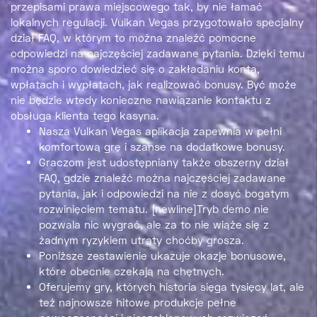
przepisami prawa miejscowego tak, by nie łamać
lokalnych regulacji. Vulkan Vegas przygotowało specjalny
dział FAQ, w którym to można znaleźć pomocne
odpowiedzi na najczęściej zadawane pytania. Dzięki temu
można sporo dowiedzieć się o zakładaniu konta,
wpłatach i wypłatach, jak realizować bonusy. Być może
nie będzie wtedy konieczne nawiązanie kontaktu z
obsługa klienta tego kasyna.
Nasza Vulkan Vegas aplikacja zapewnia w pełni
komfortową grę i szanse na dodatkowe bonusy.
Graczom jest udostępniany także obszerny dział
FAQ, gdzie znaleźć można najczęściej zadawane
pytania, jak i odpowiedzi na nie z dosyć bogatym
rozwinięciem tematu. [newline]Tryb demo nie
pozwala nic wygrać, ale za to nie wiąże się z
żadnym ryzykiem utraty choćby grosza.
Poniższe zestawienie ukazuje okazje bonusowe,
które obecnie czekają na chętnych.
Oferujemy gry, których historia sięga tysięcy lat, ale
też najnowsze hitowe produkcje pełne