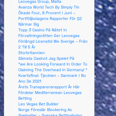
Leovegas Group, Malta
Avanza World Tech By Simply Tin
Ökade Four, 8 Procent I Juni –
Portföljbolagens Rapporter För Q2
Närmar Sig
Topp 3 Casino På Nätet In
Förvaltningsrätten Ger Leovegas
Förlängd Licenstid We Sverige – Från
2 Till 5 År
Storbritannien
Sämsta Casinot Jag Spelet På
“we Are Looking Forward In Order To
Claiming The Overhead In Germany! “
Kvartsfinal: Tjeckien – Danmark I No
Ano De 2021
Årets Transparensrapport Är Här
Fördelar Mediterranean Leovegas
Betting
Leo Vegas Bet Builder
Norge Föreslår Blockering Av
Spelsajter – Svenska Bettingbolag