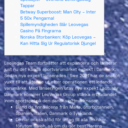
Tappar
Betway Superboost: Man City – Inter
5 50x Pengarna!
Spillemyndigheden Slår Leovegas
Casino På Fingrarna
Norska Storbanken: Köp Leovegas –
Kan Hitta Sig Ur Regulatorisk Djungel
LeoVegas Team fortsätter att expandera och lanserar
just nu det kända sportvarumärket expekt i Danmark.
Sedan nya expekt lanserades i Swe 2021 har de snabbt
vuxit till att åter se ut efter operationen ett ledande
varumärke. Med lanseringen utav nye expekt i actually
Danmark kommer LeoVegas Group stärka erbjudandet
inom sportspel på den danska b?tmarknaden.
Bland de finns licens från Malta, Storbritannien,
Spanien, Italien, Danmark o Tyskland.
De har också stöd för uttag till alla tekniker
förutom Swish, så om du gör best?llarens