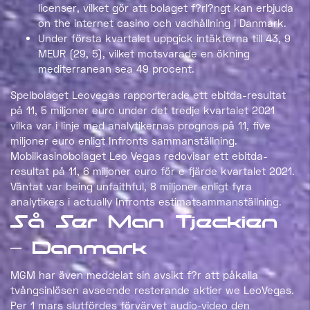
licenser, vilket gör att bolaget f?rl?ngt kan erbjuda
on the internet casino och vadhållning i Danmark.
Under första kvartalet uppgick intäkterna till 43, 9
MEUR (29, 5), vilket motsvarade en ökning
mediterranean sea 49 procent.
Spelbolaget Leovegas rapporterade ett ebitda-resultat
på 11, 5 miljoner euro under det tredje kvartalet 2021
vilka var i linje med analytikernas prognos på 11, five
miljoner euro enligt Infronts sammanställning.
Mobilkasinobolaget Leo Vegas redovisar ett ebitda-
resultat på 11, 6 miljoner euro för e fjärde kvartalet 2021.
Väntat var being unfaithful, 8 miljoner enligt fyra
analytikers i actually Infronts estimatsammanställning.
Så Ser Man Tjeckien
– Danmark
MGM har även meddelat sin avsikt f?r att påkalla
tvångsinlösen avseende resterande aktier we LeoVegas.
Per 1 mars slutfördes förvärvet audio-video den