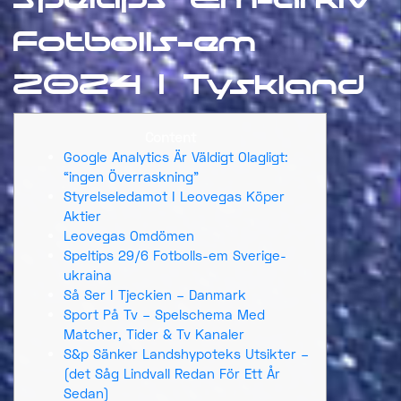
Fotbolls-em
2024 I Tyskland
Content
Google Analytics Är Väldigt Olagligt:
“ingen Överraskning”
Styrelseledamot I Leovegas Köper
Aktier
Leovegas Omdömen
Speltips 29/6 Fotbolls-em Sverige-
ukraina
Så Ser I Tjeckien – Danmark
Sport På Tv – Spelschema Med
Matcher, Tider & Tv Kanaler
S&p Sänker Landshypoteks Utsikter –
(det Såg Lindvall Redan För Ett År
Sedan)