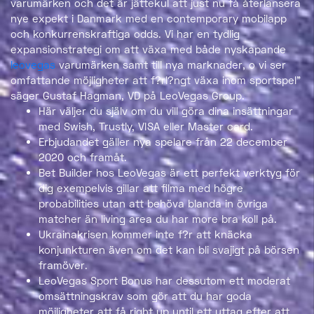
varumärken och det är jättekul att just nu få återlansera
nye expekt i Danmark med en contemporary mobilapp
och konkurrenskraftiga odds. Vi har en tydlig
expansionstrategi om att växa med både nyskapande
leovegas
varumärken samt till nya marknader, o vi ser
omfattande möjligheter att f?rl?ngt växa inom sportspel”
säger Gustaf Hagman, VD på LeoVegas Group.
Här väljer du själv om du vill göra dina insättningar
med Swish, Trustly, VISA eller Master card.
Erbjudandet gäller nya spelare från 22 december
2020 och framåt.
Bet Builder hos LeoVegas är ett perfekt verktyg för
dig exempelvis gillar att filma med högre
probabilities utan att behöva blanda in övriga
matcher än living area du har more bra koll på.
Ukrainakrisen kommer inte f?r att knäcka
konjunkturen även om det kan bli svajigt på börsen
framöver.
LeoVegas Sport Bonus har dessutom ett moderat
omsättningskrav som gör att du har goda
möjligheter att få right up until ett uttag efter att