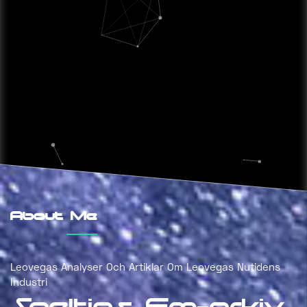
About Me
Leovegas Analyser Och Artiklar Om Leovegas Nutidens
Industri
Speltips Em-arkiv