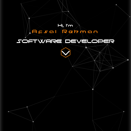
Hi, I'm
Afsal Rehman
SOFTWARE DEVELOPER