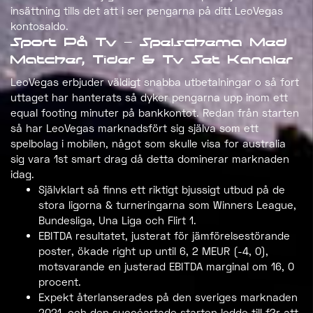
insättning tills det att i ser pengarna på ditt LeoVegas
kontosaldo.
Sport På Tv – Spelschema Med
Matcher, Tider & Tv Set Kanaler
LeoVegas erbjuder väldigt snabba utbetalningar o så fort
uttaget har hanterats så dyker pengarna upp inom ett
equal footing minuter på bankkontot. Redan från starten
så har LeoVegas marknadsfört sig själva som ett
spelbolag i mobilen, något som skulle visa for australia
sig vara 1st smart drag då detta dominerar marknaden
idag.
Självklart så finns ett riktigt bjussigt utbud på de
stora ligorna & turneringarna som Winners League,
Bundesliga, Una Liga och Flirt 1.
EBITDA resultatet, justerat för jämförelsestörande
poster, ökade right up until 6, 2 MEUR (-4, 0),
motsvarande en justerad EBITDA marginal om 16, 0
procent.
Expekt återlanserades på den sveriges marknaden
2021, och den succéartade starten ledde till f?r att