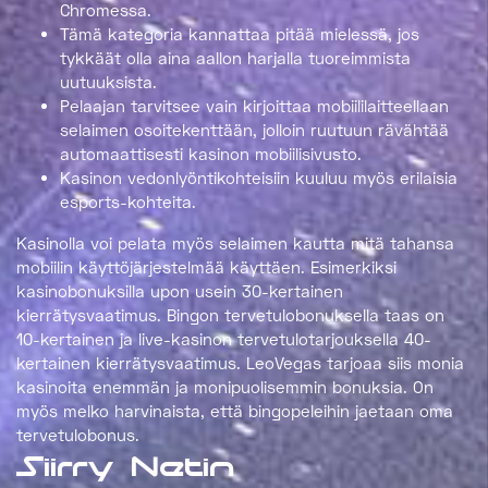
Chromessa.
Tämä kategoria kannattaa pitää mielessä, jos
tykkäät olla aina aallon harjalla tuoreimmista
uutuuksista.
Pelaajan tarvitsee vain kirjoittaa mobiililaitteellaan
selaimen osoitekenttään, jolloin ruutuun rävähtää
automaattisesti kasinon mobiilisivusto.
Kasinon vedonlyöntikohteisiin kuuluu myös erilaisia
esports-kohteita.
Kasinolla voi pelata myös selaimen kautta mitä tahansa
mobiilin käyttöjärjestelmää käyttäen. Esimerkiksi
kasinobonuksilla upon usein 30-kertainen
kierrätysvaatimus. Bingon tervetulobonuksella taas on
10-kertainen ja live-kasinon tervetulotarjouksella 40-
kertainen kierrätysvaatimus. LeoVegas tarjoaa siis monia
kasinoita enemmän ja monipuolisemmin bonuksia. On
myös melko harvinaista, että bingopeleihin jaetaan oma
tervetulobonus.
Siirry Netin