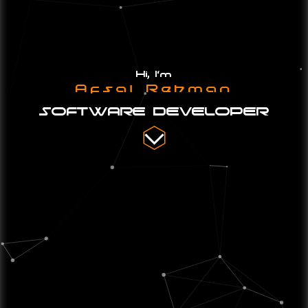
Hi, I'm
Afsal Rehman
SOFTWARE DEVELOPER