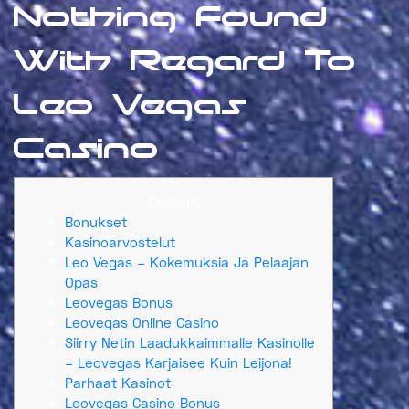
Nothing Found
With Regard To
Leo Vegas
Casino
Content
Bonukset
Kasinoarvostelut
Leo Vegas – Kokemuksia Ja Pelaajan
Opas
Leovegas Bonus
Leovegas Online Casino
Siirry Netin Laadukkaimmalle Kasinolle
– Leovegas Karjaisee Kuin Leijona!
Parhaat Kasinot
Leovegas Casino Bonus