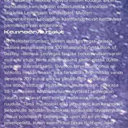
mahdollisiin kampanjoihin osallistumista kannattaa
tarkistaa LeoVegasin bonusehdot. Muuten
suomenkielisen LeoVegasin käyttöehdot ovat luettavissa
harmillisesti vain englanniksi.
Kasinoarvostelut
Heti rekisteröitymisen jälkeen uusi LeoVegas-pelaaja
pääsee pelaamaan jopa 100 ilmaispyöräytystä Book of
Destiny -slotissa. LeoVegas tarjoaa bonussivullaan varsin
mukavia etuja, joista ensimmäisenä silmiin pistää uusille
pelaajille suunnattu etu. Sivuston tervetuliaisbonus on
lohkottu neljään osaan, joka tarkoittaa enimmillään varsin
sievoista 700 euroa silkkaa ylimääräistä pelirahaa.
Jos about sattunut sijoittamaan suurempaan, vaikkapa
29-tuumaiseen näyttöruutuun, näyttävät LeoVegasin
kautta pelattavat pelit upeilta myös suuremmalla
ruudulla. Tämä muutosloki elää jatkuvasti, kun kasinoiden
tietosivuille tehdään muutoksia, korjauksia, täydennyksiä,
joskus poistojakin. LeoVegasilla upon 20 eri versiota
pokeripelistä, kuten esimerkiksi Texas Hold’em, Joker