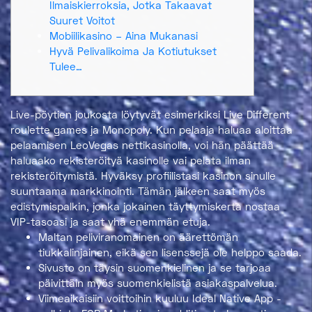
Ilmaiskierroksia, Jotka Takaavat
Suuret Voitot
Mobiilikasino – Aina Mukanasi
Hyvä Pelivalikoima Ja Kotiutukset
Tulee…
Live-pöytien joukosta löytyvät esimerkiksi Live Different
roulette games ja Monopoly. Kun pelaaja haluaa aloittaa
pelaamisen LeoVegas nettikasinolla, voi hän päättää
haluaako rekisteröityä kasinolle vai pelata ilman
rekisteröitymistä. Hyväksy profiilistasi kasinon sinulle
suuntaama markkinointi. Tämän jälkeen saat myös
edistymispalkin, jonka jokainen täyttymiskerta nostaa
VIP-tasoasi ja saat yhä enemmän etuja.
Maltan peliviranomainen on äärettömän
tiukkalinjainen, eikä sen lisenssejä ole helppo saada.
Sivusto on täysin suomenkielinen ja se tarjoaa
päivittäin myös suomenkielistä asiakaspalvelua.
Viimeaikaisiin voittoihin kuuluu Ideal Native App -