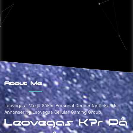
About Me
Leovegas I Växjö Söker Personal Genom Nytänkande
Annonsering Leovegas Cellular Gaming Group
Leovegas K?r På