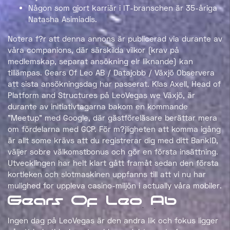
Någon som gjort karriär i IT-branschen är 35-åriga
Natasha Asimiadis.
Notera f?r att denna annons är publicerad via durante av
våra companions, där särskilda vilkor (krav på
medlemskap, separat ansökning elr liknande) kan
tillämpas. Gears Of Leo AB / Datajobb / Växjö Observera
att sista ansökningsdag har passerat. Klas Axell, Head of
Platform and Structures på LeoVegas we Växjö, är
durante av initiativtagarna bakom en kommande
”Meetup” med Google, där gästföreläsare berättar mera
om fördelarna med GCP. För m?jligheten att komma igång
är allt some krävs att du registrerar dig med ditt BankID,
väljer sobre välkomstbonus och gör en första insättning.
Utvecklingen har helt klart gått framåt sedan den första
kortleken och slotmaskinen uppfanns till att vi nu har
mulighed for uppleva casino-miljön i actually våra mobiler.
Gears Of Leo Ab
Ingen dag på LeoVegas är den andra lik och fokus ligger