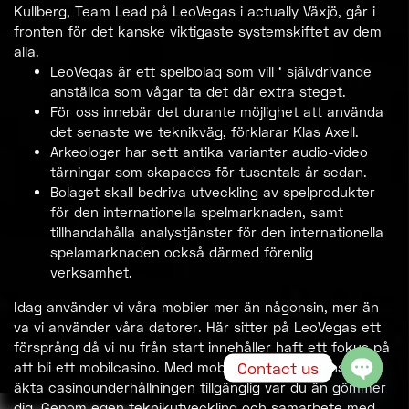
Kullberg, Team Lead på LeoVegas i actually Växjö, går i
fronten för det kanske viktigaste systemskiftet av dem
alla.
LeoVegas är ett spelbolag som vill ‘ självdrivande
anställda som vågar ta det där extra steget.
För oss innebär det durante möjlighet att använda
det senaste we teknikväg, förklarar Klas Axell.
Arkeologer har sett antika varianter audio-video
tärningar som skapades för tusentals år sedan.
Bolaget skall bedriva utveckling av spelprodukter
för den internationella spelmarknaden, samt
tillhandahålla analystjänster för den internationella
spelamarknaden också därmed förenlig
verksamhet.
Idag använder vi våra mobiler mer än någonsin, mer än
va vi använder våra datorer. Här sitter på LeoVegas ett
försprång då vi nu från start innehåller haft ett fokus på
Contact us
att bli ett mobilcasino. Med mobilen i handen finns den
äkta casinounderhållningen tillgänglig var du än gömmer
Open 
dig. Genom egen teknikutveckling och samarbete med