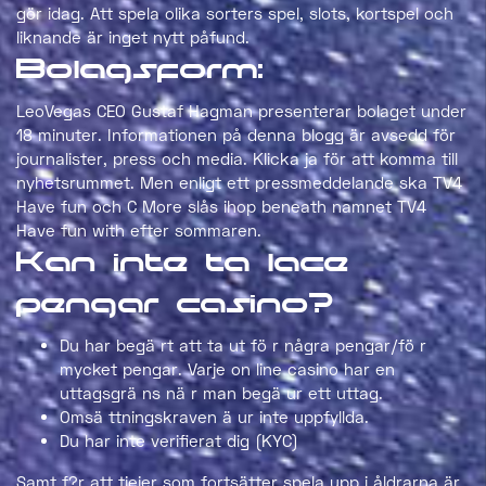
gör idag. Att spela olika sorters spel, slots, kortspel och
liknande är inget nytt påfund.
Bolagsform:
LeoVegas CEO Gustaf Hagman presenterar bolaget under
18 minuter. Informationen på denna blogg är avsedd för
journalister, press och media. Klicka ja för att komma till
nyhetsrummet. Men enligt ett pressmeddelande ska TV4
Have fun och C More slås ihop beneath namnet TV4
Have fun with efter sommaren.
Kan inte ta lace
pengar casino?
Du har begä rt att ta ut fö r några pengar/fö r
mycket pengar. Varje on line casino har en
uttagsgrä ns nä r man begä ur ett uttag.
Omsä ttningskraven ä ur inte uppfyllda.
Du har inte verifierat dig (KYC)
Samt f?r att tjejer som fortsätter spela upp i åldrarna är