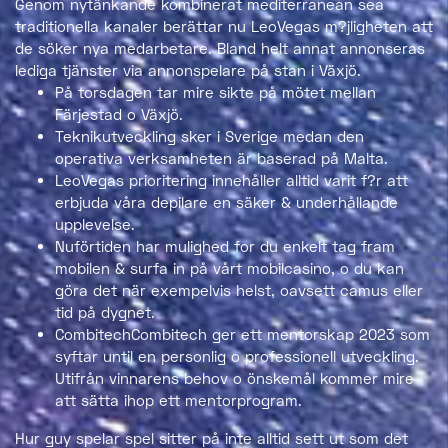
Genom nytänkande kombinerat mediterranean sea
traditionella kanaler berättar nu LeoVegas m?jligheten att
de söker nya medarbetare. Bland helt annat annonseras
lediga tjänster via annonspelare på stan i Växjö.
På torsdagen tar mire sikte på mötet mellan
Färjestad o Växjö.
Teknikutveckling sker i Sverige medan den
operativa verksamheten är baserad på Malta.
LeoVegas prioritering innehåller alltid varit f?r att
erbjuda våra depilare en säker & underhållande
upplevelse.
Nuförtiden har mulighed for du enkelt tag fram
mobilen & surfa in på vårt mobilcasino, o du kan
göra det när exempelvis helst, oavsett camus eller
tid på dygnet.
CombitechCombitech ger ett mentorskap 2023 som
syftar until en personlig o professionell utveckling.
Utifrån vinnarens behov o önskemål kommer mire
att sätta ihop ett mentorprogram.
Hur guy spelar spel sitter på inte alltid sett ut som det