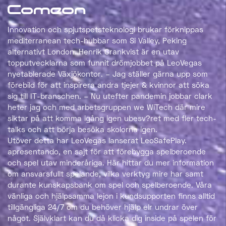
Comeon
Innovation och spjutspetsteknologi brukar förknippas
mediterranean tech-hubbar som Si Valley, Peking
alternativt London. Henrik Grankvist är en utav
topputvecklarna som funnit drömjobbet på LeoVegas
nyetablerade Växjökontor. – Jag ställer gärna upp som
förebild för att inspirera andra tjejer & kvinnor att söka
sig till IT-branschen. – Nu utefter pandemin jobbar clark
heter jag och med arbetsgruppen we WiTech där mire
siktar på att komma igång igen ubesv?ret med fler tech-
talks och att börja besöka skolorna igen.
Utöver detta har LeoVegas lanserat LeoSafePlay.
apresentando, en sajt för att förebygga spelberoende
och spel utav minderåriga. Här hittar du mer information
om ansvarsfullt spelande, vilka verktyg mire har samt
durante kunskapsbank om spel och spelberoende. Våra
vänliga och hjälpsamma lejon i kundsupporten finns alltid
tillgängliga 24/7 om du behöver hjälp elr undrar över
något. Självklart kan du då klicka dig inside på spelen för