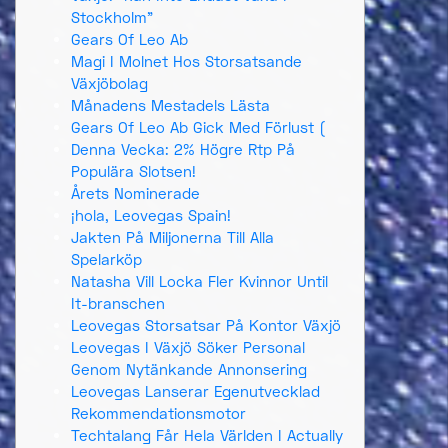
Stockholm”
Gears Of Leo Ab
Magi I Molnet Hos Storsatsande
Växjöbolag
Månadens Mestadels Lästa
Gears Of Leo Ab Gick Med Förlust (
Denna Vecka: 2% Högre Rtp På
Populära Slotsen!
Årets Nominerade
¡hola, Leovegas Spain!
Jakten På Miljonerna Till Alla
Spelarköp
Natasha Vill Locka Fler Kvinnor Until
It-branschen
Leovegas Storsatsar På Kontor Växjö
Leovegas I Växjö Söker Personal
Genom Nytänkande Annonsering
Leovegas Lanserar Egenutvecklad
Rekommendationsmotor
Techtalang Får Hela Världen I Actually