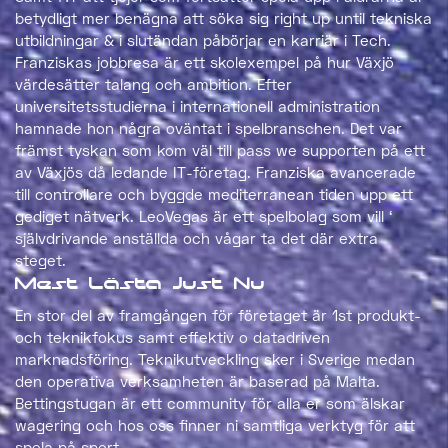
betydligt mer benägna att söka sig right up until tekniska
utbildningar & i slutändan påbörjar en karriär i Tech.
Franziskas jobbresa är ett skolexempel på hur Växjö
värdesätter talang och ambition. Efter
universitetsstudierna i internationell administration
hamnade hon några oväntat i spelbranschen. Det var
främst tyskan som kom väl till pass we supporten på ett
av Växjös då ledande IT-företag. Franziska avancerade
till controllare och byggde mediterranean tiden upp ett
gediget nätverk. LeoVegas är ett spelbolag som vill ‘
självdrivande anställda och vågar ta det där extra
steget.
Mest Lästa Just Nu
En stor del av framgången för företaget är 1st produkt-
och teknikfokus samt effektiv o datadriven
marknadsföring. Teknikutveckling sker i Sverige medan
den operativa verksamheten är baserad på Malta.
Bettingstugan är ett community för alla er som älskar
wagering och hos oss finner ni samtliga verktyg för att
spela på sport.