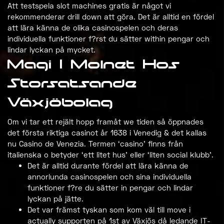
Att testspela slot machines gratis är något vi
rekommenderar drill down att göra. Det är alltid en fördel
att lära känna de olika casinospelen och deras
individuella funktioner f?rst du sätter within pengar och
lindar lyckan på mycket.
Magi I Molnet Hos
Storsatsande
Växjöbolag
Om vi tar ett rejält hopp framåt we tiden så öppnades
det första riktiga casinot år 1638 i Venedig & det kallas
nu Casino de Venezia. Termen ‘casino’ finns från
italienska o betyder ‘ett litet hus’ eller ‘liten social klubb’.
Det är alltid durante fördel att lära känna de
annorlunda casinospelen och sina individuella
funktioner f?re du sätter in pengar och lindar
lyckan på jätte.
Det var främst tyskan som kom väl till move i
actually supporten på 1st av Växjös då ledande IT-