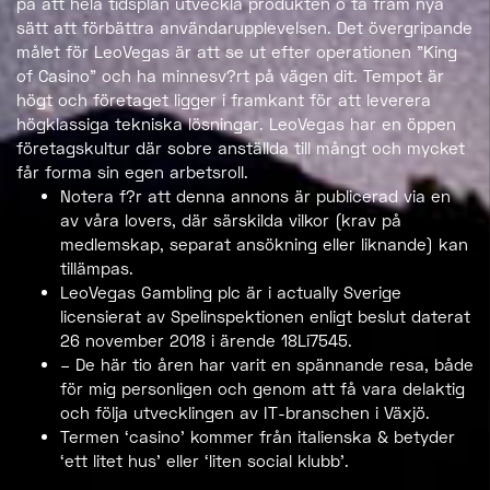
på att hela tidsplan utveckla produkten o ta fram nya
sätt att förbättra användarupplevelsen. Det övergripande
målet för LeoVegas är att se ut efter operationen ”King
of Casino” och ha minnesv?rt på vägen dit. Tempot är
högt och företaget ligger i framkant för att leverera
högklassiga tekniska lösningar. LeoVegas har en öppen
företagskultur där sobre anställda till mångt och mycket
får forma sin egen arbetsroll.
Notera f?r att denna annons är publicerad via en
av våra lovers, där särskilda vilkor (krav på
medlemskap, separat ansökning eller liknande) kan
tillämpas.
LeoVegas Gambling plc är i actually Sverige
licensierat av Spelinspektionen enligt beslut daterat
26 november 2018 i ärende 18Li7545.
– De här tio åren har varit en spännande resa, både
för mig personligen och genom att få vara delaktig
och följa utvecklingen av IT-branschen i Växjö.
Termen ‘casino’ kommer från italienska & betyder
‘ett litet hus’ eller ‘liten social klubb’.