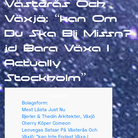
Västerås Och
Växjö: “kan Om
Du Ska Bli Missn?
jd Bara Växa I
Actually
Stockholm”
Content
Bolagsform:
Mest Lästa Just Nu
Bjerler & Thedin Arkitekter, Växjö
Cherry Köper Comeon
Leovegas Satsar På Västerås Och
Växjö: “kan Inte Endast Växa I