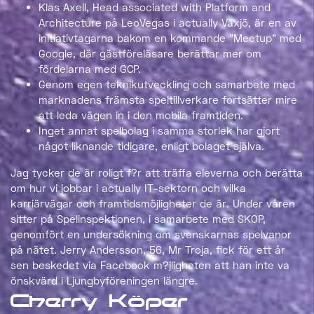
Klas Axell, Head associated with Platform and
Architecture på LeoVegas i actually Växjö, är en av
initiativtagarna bakom en kommande ”Meetup” med
Google, där gästföreläsare berättar mer om
fördelarna med GCP.
Genom egen teknikutveckling och samarbete med
marknadens främsta speltillverkare fortsätter mire
att leda vägen in i den mobila framtiden.
Inget annat spelbolag i samma storlek har gjort
något liknande tidigare, enligt bolaget själva.
Jag tycker de är roligt f?r att träffa eleverna och berätta
om hur vi jobbar i actually IT-sektorn och vilka
karriärvägar och framtidsmöjligheter de är. Under våren
sitter på Spelinspektionen, i samarbete med SKOP,
genomfört en undersökning om svenskarnas spelvanor
på nätet. Jerry Andersson, 56, Mr Troja, fick för ett år
sen beskedet via Facebook m?jligheten att han inte va
önskvärd i Ljungbyföreningen längre.
Cherry Köper