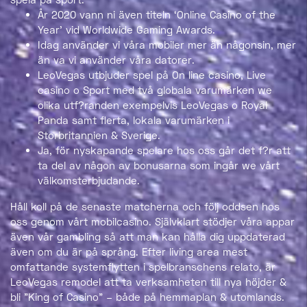
År 2020 vann ni även titeln ‘Online Casino of the
Year’ vid Worldwide Gaming Awards.
Idag använder vi våra mobiler mer än någonsin, mer
än va vi använder våra datorer.
LeoVegas utbjuder spel på On line casino, Live
casino o Sport med två globala varumärken we
olika utf?randen exempelvis LeoVegas o Royal
Panda samt flerta, lokala varumärken i
Storbritannien & Sverige.
Ja, för nyskapande spelare hos oss går det f?r att
ta del av någon av bonusarna som ingår we vårt
välkomsterbjudande.
Håll koll på de senaste matcherna och följ oddsen hos
oss genom vårt mobilcasino. Självklart stödjer våra appar
även vår gambling så att man kan hålla dig uppdaterad
även om du är på språng. Efter living area mest
omfattande systemflytten i spelbranschens relato, är
LeoVegas remodel att ta verksamheten till nya höjder &
bli ”King of Casino” – både på hemmaplan & utomlands.