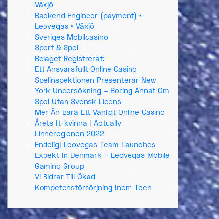
Växjö
Backend Engineer (payment) •
Leovegas • Växjö
Sveriges Mobilcasino
Sport & Spel
Bolaget Registrerat:
Ett Ansvarsfullt Online Casino
Spelinspektionen Presenterar New
York Undersökning – Boring Annat Om
Spel Utan Svensk Licens
Mer Än Bara Ett Vanligt Online Casino
Årets It-kvinna I Actually
Linnéregionen 2022
Endelig! Leovegas Team Launches
Expekt In Denmark – Leovegas Mobile
Gaming Group
Vi Bidrar Till Ökad
Kompetensförsörjning Inom Tech