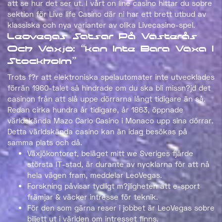
att se hur det ser ut. I vårt on line casino hittar du sobre
sektion för Live life Casino där ni har ett brett utbud av
klassiska och nya varianter av olika Livecasino-spel.
Leovegas Satsar På Västerås
Och Växjö: “kan Inte Bara Växa I
Stockholm”
Trots f?r att elektroniska spelautomater inte utvecklades
förrän 1960-talet så hindrade om du ska bli missn?jd det
casinon från att slå uppe dörrarna långt tidigare än så.
Redan cirka hundra år tidigare, år 1863, öppnade
världskända Mazo Carlo Casino i Monaco upp sina dörrar.
Detta världskända casino kan än idag besökas på
samma plats och då.
Växjökontoret, beläget mitt we Sveriges fjärde
största IT-stad, är durante av nycklarna för att nå
hela vägen fram, meddelar LeoVegas.
Forskning påvisar tydligt m?jligheten att e-sport
främjar & väcker intresse för teknik.
För den som gärna reser i jobbet är LeoVegas sobre
biljett ut i världen om intresset finns.