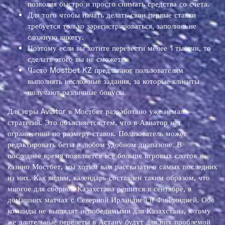
позволяя быстро и просто снимать средства со счета.
Для того чтобы начать делать свои первые ставки
требуется только зарегистрироваться, заполнив не
сложную анкету.
Поэтому если вы хотите перевести менее 1 тысячи, то
сделать этого вы не сможете.
Часто Mostbet KZ предлагают пользователям
выполнять несложные задания, за которые клиенты
получают различные бонусы.
Для игры Aviator в Мостбет разработано уже немало
стратегий. Это объясняется тем, что в Авиатор нет
ограничений по размеру ставок. Пользователь может
редактировать беты в любом удобном диапазоне. В
последнее время появляется всё больше игровых слотов в
казино Мостбет, мы хотим вам рассказать о самых последних
из них. Как видим, календарь составлен таким образом, что
многое для сборной Казахстана решится в сентябре, в
домашних матчах с Северной Ирландией и Финляндией. Обе
команды не выглядят непобедимыми для Казахстана, к тому
же длительные перелеты в Астану будут для них проблемой