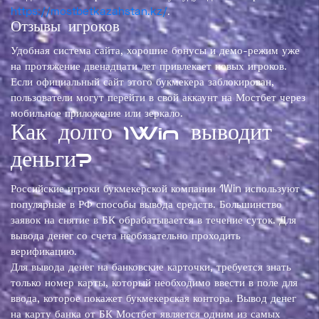
https://mostbetkazahstan.kz/
.
Отзывы игроков
Удобная система сайта, хорошие бонусы и демо-режим уже
на протяжение двенадцати лет привлекает новых игроков.
Если официальный сайт этого букмекера заблокирован,
пользователи могут перейти в свой аккаунт на Мостбет через
мобильное приложение или зеркало.
Как долго 1Win выводит
деньги?
Российские игроки букмекерской компании 1Win используют
популярные в РФ способы вывода средств. Большинство
заявок на снятие в БК обрабатывается в течение суток. Для
вывода денег со счета необязательно проходить
верификацию.
Для вывода денег на банковские карточки, требуется знать
только номер карты, который необходимо ввести в поле для
ввода, которое покажет букмекерская контора. Вывод денег
на карту банка от БК Мостбет является одним из самых