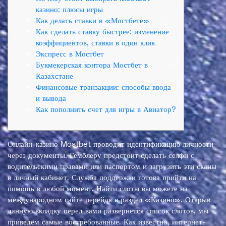
казино: плюсы игры
Как делать ставки в «Мостбете»
Как сделать ставку быстрее: изменение
коэффициентов, ставки в один клик
Экспресс в Мостбет
Букмекерская контора Мостбет в
Казахстане
Финансовые транзакции: способы ввода
и вывода
Как пополнить счет для игры в Авиатор?
Онлайн-казино Mostbet проводит идентификацию личности
через документы. Гемблеру предстоит сделать селфи с
водительскими правами или паспортом и загрузить эти сканы
в личный кабинет. Служба поддержки готова прийти на
помощь в любой момент. Найти слоты вы можете на
международном сайте перейдя в раздел «Казино». Открыв
данную вкладку перед вами развернется список слотов, мы
приведём самые востребованные. Как известно, интернет-