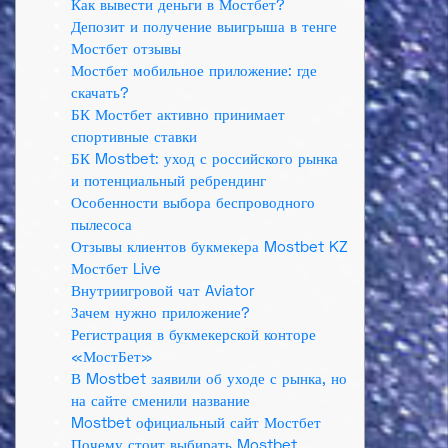
Как вывести деньги в Мостбет?
Депозит и получение выигрыша в тенге
Мостбет отзывы
Мостбет мобильное приложение: где
скачать?
БК Мостбет активно принимает
спортивные ставки
БК Mostbet: уход с российского рынка
и потенциальный ребрендинг
Особенности выбора беспроводного
пылесоса
Отзывы клиентов букмекера Mostbet KZ
Мостбет Live
Внутриигровой чат Aviator
Зачем нужно приложение?
Регистрация в букмекерской конторе
«МостБет»
В Mostbet заявили об уходе с рынка, но
на сайте сменили название
Mostbet официальный сайт Мостбет
Почему стоит выбирать Mostbet