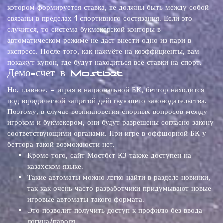
котором формируется ставка, не должны быть между собой
связаны в пределах 1 спортивного состязания. Если это
случится, то система букмекерской конторы в
автоматическом режиме не даст внести одно из пари в
экспресс. После того, как нажмёте на коэффициенты, вам
покажут купон, где будут находиться все ставки на спорт.
Демо-счет в Mostbet
Но, главное, – играя в национальной БК, беттор находится
под юридической защитой действующего законодательства.
Поэтому, в случае возникновения спорных вопросов между
игроком и букмекером, они будут разрешены согласно закону
соответствующими органами. При игре в оффшорной БК у
беттора такой возможности нет.
Кроме того, сайт Мостбет КЗ также доступен на
казахском языке.
Такие автоматы можно легко найти в разделе новинки,
так как очень часто разработчики придумывают новые
игровые автоматы такого формата.
Это позволит получить доступ к профилю без ввода
логина/пароля.