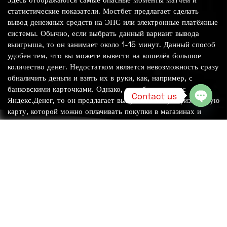
статистические показатели. Мостбет предлагает сделать
вывод денежных средств на ЭПС или электронные платёжные
системы. Обычно, если выбрать данный вариант вывода
выигрыша, то он занимает около 1-15 минут. Данный способ
удобен тем, что вы можете вывести на кошелёк большое
количество денег. Недостатком является невозможность сразу
обналичить деньги и взять их в руки, как, например, с
банковскими карточками. Однако, если брать сервис
Contact us
Яндекс.Денег, то он предлагает выпустить живую физическую
карту, которой можно оплачивать покупки в магазинах и
Open 
снимать деньги в банкоматах.
Букмекерская контора «Мостбет» не предоставляет гостевые
счета. Клиентам рекомендуют открывать аккаунт и играть
сразу на реальные деньги. Практика демо-счетов активно
используется в брокерских компаниях. Но букмекеры редко
предоставляют демонстрационные аккаунты для тестирования
стратегий, знакомства с функционалом сайта, изучения
коэффициентов. При открытии счета клиент автоматически
указывает, что соглашается с правилами БК Mostbet. После
прохождения процедуры на сайте необходимо совершить