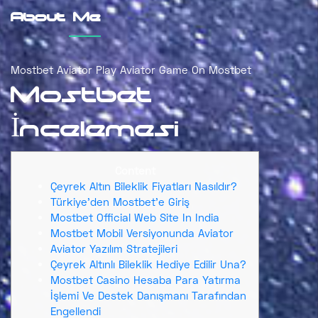
About Me
Mostbet Aviator Play Aviator Game On Mostbet
Mostbet
İncelemesi
Content
Çeyrek Altın Bileklik Fiyatları Nasıldır?
Türkiye’den Mostbet’e Giriş
Mostbet Official Web Site In India
Mostbet Mobil Versiyonunda Aviator
Aviator Yazılım Stratejileri
Çeyrek Altınlı Bileklik Hediye Edilir Una?
Mostbet Casino Hesaba Para Yatırma
İşlemi Ve Destek Danışmanı Tarafından
Engellendi