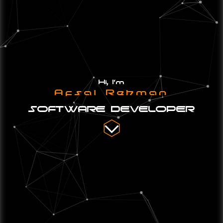
Hi, I'm
Afsal Rehman
SOFTWARE DEVELOPER