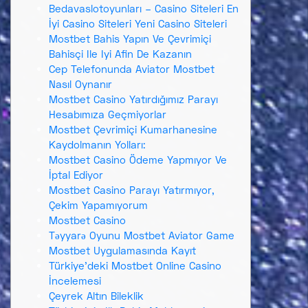
Bedavaslotoyunları – Casino Siteleri En
İyi Casino Siteleri Yeni Casino Siteleri
Mostbet Bahis Yapın Ve Çevrimiçi
Bahisçi Ile Iyi Afin De Kazanın
Cep Telefonunda Aviator Mostbet
Nasıl Oynanır
Mostbet Casino Yatırdığımız Parayı
Hesabımıza Geçmiyorlar
Mostbet Çevrimiçi Kumarhanesine
Kaydolmanın Yolları:
Mostbet Casino Ödeme Yapmıyor Ve
İptal Ediyor
Mostbet Casino Parayı Yatırmıyor,
Çekim Yapamıyorum
Mostbet Casino
Təyyarə Oyunu Mostbet Aviator Game
Mostbet Uygulamasında Kayıt
Türkiye’deki Mostbet Online Casino
İncelemesi
Çeyrek Altın Bileklik