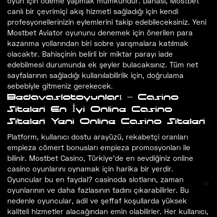
oyun için ödeme yapmak mümkündür. Dahası, Mostbet
canlı bir çevrimiçi akış hizmeti sağladığı için kendi
profesyonellerinizin eylemlerini takip edebileceksiniz. Yeni
Mostbet Aviator oyununu denemek için önerilen para
kazanma yollarından biri sobre yarışmalara katılmak
olacaktır. Bahisçinin belirli bir miktar parayı iade
edebilmesi durumunda ek şeyler bulacaksınız. Tüm net
sayfalarının sağladığı kullanılabilirlik için, doğrulama
sebebiyle gitmeniz gerekecek.
Bedavaslotoyunları – Casino
Siteleri En İyi Online Casino
Siteleri Yeni Online Casino Siteleri
Platform, kullanıcı dostu arayüzü, rekabetçi oranları
empieza cömert bonusları empieza promosyonları ile
bilinir. Mostbet Casino, Türkiye’de en sevdiğiniz online
casino oyunlarını oynamak için harika bir yerdir.
Oyuncular bu en faydal? casinoda slotların, zaman
oyunlarının ve daha fazlasının tadını çıkarabilirler. Bu
nedenle oyuncular, adil ve şeffaf koşullarda yüksek
kaliteli hizmetler alacağından emin olabilirler. Her kullanıcı,