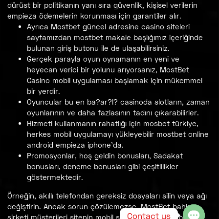
dürüst bir politikanın yanı sıra güvenlik, kişisel verilerin
empieza ödemelerin korunması için garantiler alır.
Ayrıca Mostbet güncel adresine casino siteleri
sayfamızdan mostbet makale başlığımız içeriğinde
bulunan giriş butonu ile de ulaşabilirsiniz.
Gerçek parayla oyun oynamanın en yeni ve
heyecan verici bir yolunu arıyorsanız, MostBet
Casino mobil uygulaması başlamak için mükemmel
bir yerdir.
Oyuncular bu en ba?ar?l? casinoda slotların, zaman
oyunlarının ve daha fazlasının tadını çıkarabilirler.
Hizmeti kullanmanın rahatlığı için mosbet türkiye,
herkes mobil uygulamayı yükleyebilir mostbet online
android empieza iphone’da.
Promosyonlar, hoş geldin bonusları, Sadakat
bonusları, deneme bonusları gibi çeşitlilikler
göstermektedir.
Örneğin, akıllı telefondan gereksiz dosyaları silin veya ağı
değiştirin. Ancak sorun çözülemezse, MostBet bahis
Contact us
şirketi müşterileri sitenin mobil sürümünü kullanabilir.