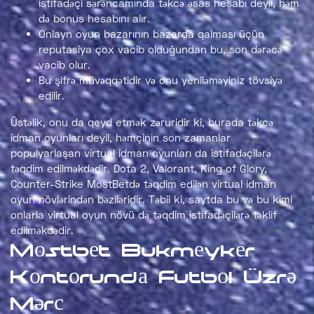
istifadəçi sərəncamında təkcə əsas hesabı deyil, həm
də bonus hesabını alır.
Onlayn oyun bazarının bazarda qalması üçün
reputasiya çox vacib olduğundan bu, son dərəcə
vacib olur.
Bu şifrə müvəqqətidir və onu yeniləməyiniz tövsiyə
edilir.
Üstəlik, onu da qeyd etmək zəruridir ki, burada təkcə
idman oyunları deyil, həmçinin son zamanlar
populyarlaşan virtual idman oyunları da istifadəçilərə
təqdim edilməkdədir. Dota 2, Valorant, King of Glory,
Counter-Strike MostBetdə təqdim edilən virtual idman
oyun növlərindən bəziləridir. Təbii ki, saytda bu və bu kimi
onlarla virtual oyun növü də təqdim istifadəçilərə təklif
edilməkdədir.
Mоstbеt Bukmеykеr
Kоntоrundа Futbоl Üzrə
Mərс