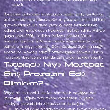
bilərik.
Oyunçular bukmeker kontorunun təqdim etdiyi şərtləri bu
platformada mərc etmək üçün ən yaxşı şərtlərdən biri kimi
qiymətləndirirlər. Biz daha yaxşı və daha fərdiləşdirilmiş
xidmət təklif etmək üçün kukilərdən istifadə edirik. Məktəb
guşəsi saytı 2016 – cı ildən fəaliyyət göstərir.Bütün
hüquqlar qorunur © Müasir cərrahi avadanlıqlarla təchiz
edilmiş cərrahiyyə şöbəmiz. Göz müayinəsi üçün ən son
aparatura ilə təchiz edilmiş oftalmologiya şöbəmiz. Bütün
müayinələr beynəlxalq standartlara uyğun şəkildə aparılır.
Tətbiqdə Niyə Mostbet
Giriş Prosesini Edə
Bilmirəm?
Başqa bir üsul mobil telefon nömrəsi ilə qeydiyyatdan
keçməkdir. Yeganə fərq mənbə kodundadır və yalnız
əməliyyat sistemlərinin xüsusiyyətləri ilə bağlıdır.
Ən mənfi rəylər təsdiqlənmənin uzun zаmаn çəkməsinə