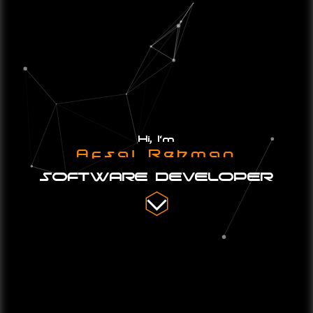
Hi, I'm
Afsal Rehman
SOFTWARE DEVELOPER