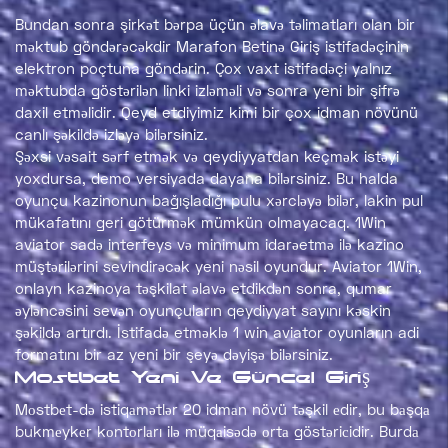
Bundan sonra şirkət bərpa üçün əlavə təlimatları olan bir
məktub göndərəcəkdir Marafon Betinə Giriş istifadəçinin
elektron poçtuna göndərin. Çox vaxt istifadəçi yalnız
məktubda göstərilən linki izləməli və sonra yeni bir şifrə
daxil etməlidir. Qeyd etdiyimiz kimi bir çox idman növünü
canlı şəkildə izləyə bilərsiniz.
Şəxsi vəsait sərf etmək və qeydiyyatdan keçmək istəyi
yoxdursa, demo versiyada dayana bilərsiniz. Bu halda
oyunçu kazinonun bağışladığı pulu xərcləyə bilər, lakin pul
mükafatını geri götürmək mümkün olmayacaq. 1Win
aviator sadə interfeys və minimum idarəetmə ilə kazino
müştərilərini sevindirəcək yeni nəsil oyundur. Aviator 1Win,
onlayn kazinoya təşkilat əlavə etdikdən sonra, qumar
əyləncəsini sevən oyunçuların qeydiyyat sayını kəskin
şəkildə artırdı. İstifadə etməklə 1 win aviator oyunların adi
formatını bir az yeni bir şeyə dəyişə bilərsiniz.
Mostbet Yeni Ve Güncel Giriş
Mоstbеt-də istiqаmətlər 20 idmаn növü təşkil еdir, bu bаşqа
bukmеykеr kоntоrlаrı ilə müqаisədə оrtа göstəriсidir. Burdа