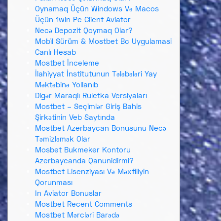
Oynamaq Üçün Windows Və Macos
Üçün 1win Pc Client Aviator
Necə Depozit Qoymaq Olar?
Mobi̇l Sürüm & Mostbet Bc Uygulamasi
Canlı Hesab
Mostbet İnceleme
İlahiyyat İnstitutunun Tələbələri Yay
Məktəbinə Yollanıb
Digər Maraqlı Ruletka Versiyaları
Mostbet – Seçimlər Giriş Bahis
Şirkətinin Veb Saytında
Mostbet Azerbaycan Bonusunu Necə
Təmizləmək Olar
Mosbet Bukmeker Kontoru
Azerbaycanda Qanunidirmi?
Mostbet Lisenziyası Və Məxfiliyin
Qorunması
In Aviator Bonuslar
Mostbet Recent Comments
Mostbet Mərcləri Barədə