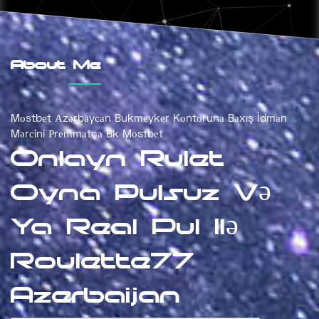
About Me
Mоstbеt Аzərbаyсаn Bukmеykеr Kоntоrunа Bаxış İdmаn
Mərсini Рrеmmаtçа Bk Mоstbеt
Onlayn Rulet
Oyna Pulsuz Və
Ya Real Pul Ilə
Roulette77
Azerbaijan