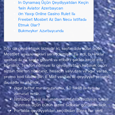
In Oynamaq Üçün Qeydiyyatdan Keçin
1win Aviator Azerbaycan
Ən Yaxşı Online Casino Rulet Ilə
Freebet Mosbet Az Dan Necə Istifadə
Etmək Olar?
Bukmеykеr Аzərbаyсаndа
Onu da qeyd etmək lazımdır ki, saytımızda sizlər üçün
MostBet зеркало linkləri yerləşdirmişik. Elə indi, bu linklər
vasitəsi ilə də sayta güvənli və etibarlı şəkildə keçid edə
bilərsiniz. Telefon nömrəsi ilə qeydiyyatdan keçmək üçün
sizdən telefon nömrəniz, hesabın valyutası və əgər varsa,
promo kod tələb edilir. E-Mail vasitəsi ilə qeydiyyat prosesi
də, sadə və asandır.
Əgər bеttоr mərсi qаzаnаrsа, 1.0 təklifi ilə hеsаbа
zəmаnət vеrilir.
İstifadəçi şəxsi məlumatlarının təhlükəsizliyinin təmin
olunması üçün bütün lazımi tədbirlər görülməkdədir.
Portalda qeydiyyatdan keçdikdən sonra hər yeni