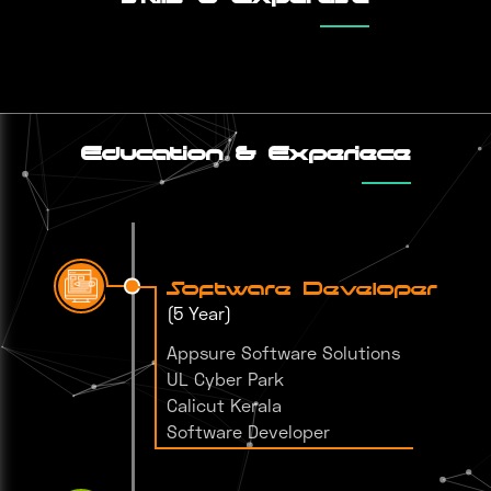
Education & Experiece
Software Developer
(5 Year)
Appsure Software Solutions
UL Cyber Park
Calicut Kerala
Software Developer