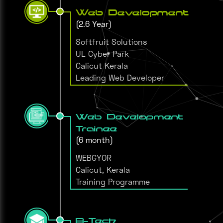
Web Development
(2.6 Year)
Softfruit Solutions
UL Cyber Park
Calicut Kerala
Leading Web Developer
Web Development
Trainee
(6 month)
WEBGYOR
Calicut, Kerala
Training Programme
B-Tech