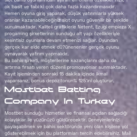
ok basit ve tabi ki çok daha fazla kazandırmasıdır.
Hemen oyuna giriş yaparak, düşük yatırımlarla yüksek
oranlar kazanabileceğiniz slot oyunu güvenilir bir şekilde
sunulmaktadır. Kaliteli grafiklerle Netent, Ezugi empieza X
progaming şirketlerinin sunduğu alt yapı özellikleriyle
kesintisiz oyunlara devam etmenizi sağlar. Oyundan
gerçek kar elde etmek dü?ünenenler gerçek oyunu
oynayarak yatırım yapmalıdır.
Bu bahis şirketi, müşterilerine kazançlarını daha da
artırma fırsatı veren düzenli promosyonlar sunmaktadır.
Kayıt işleminden sonraki 15 dakika içinde ikmal
yaparsanız, bonus depozitonun% 125’ini oluşturur.
Mostbet Betting
Company In Turkey
Mostbet sunduğu hizmetler ve finansal açıdan sağladığı
kolaylıklar ile yüzünüzü güldürecektir. Deneyimlerinizi
paylaşabilmek ve bahis sektöründe yeni olan kişilere yol
gösterebilmek için bu platformları tercih edebilirsiniz. Mail