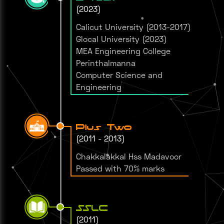
(2023)
Calicut University (2013-2017)
Glocal University (2023)
MEA Engineering College
Perinthalmanna
Computer Science and
Engineering
Plus Two
(2011 - 2013)
Chakkalakkal Hss Madavoor
Passed with 70% marks
SSLC
(2011)