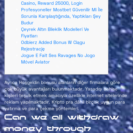
Casino, Reward 25000, Login
Profesyoneller Mostbet Güvenilir Mi İle
Sorunla Karşılaştığında, Yaptıkları Şey
Budur
Çeyrek Altın Bileklik Modelleri Ve
Fiyatları
Odbierz Added Bonus W Ciągu
Rejestrację
Jogue E Fait Ses Ravages No Jogo
Móvel Aviator
Ayrıca Hoşgeldin bonusu alanların diğer firmalara göre
çok büyük avantajları bulunmaktadır. Yasadışı bahise
kişileri teşvik etmek amacıyla özellikle internet sitelerinde
reklam yapılmaktadır. Kripto pra dâhil birçok uygun para
yatırma ve para çekme yöntemleri.
Can we all withdraw
money through