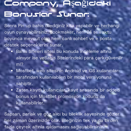
Company, Aşağıdaki
Bonuslar Sunar:
Sonra Pin up bahis dilediğiniz kita yapabilir ve herhangi
oyun oynayabilirsiniz. Bookmaker, hem 24 sewaktu
boyunca mevcut olan hem canlı sohbet ve e posta
destek seçeneklerini sunar.
Bahis Siteleri sitesi bu konuda inceleme altına
alınıyor ise veBahis Sitelerindeki para çarkıgüvenilir
mi?
Mostbet, web sitesinin Android ve iOS kullanıcıları
tarafından kullanılabilen bir mobil versiyonuna
sahiptir.
Zaten kayıtlı kullanıcılar, kayıt sırasında bir added
bonus için MostBet promosyon kodunu da
kullanabilirler.
Sapsarı, parlak ve göz alıcı bu bileklik sayesinde gözler
her zaman üzerinizde olur. Bileğinizin tek ya da birden
fazla çeyrek altınla ışıldamasını sağlayabilirsiniz.