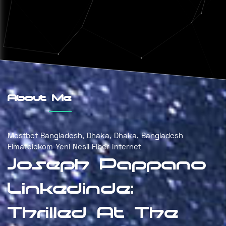
About Me
Mostbet Bangladesh, Dhaka, Dhaka, Bangladesh
Elmatelekom Yeni Nesil Fiber Internet
Joseph Pappano
Linkedinde:
Thrilled At The