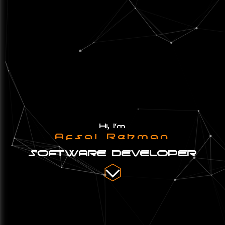
Hi, I'm
Afsal Rehman
SOFTWARE DEVELOPER