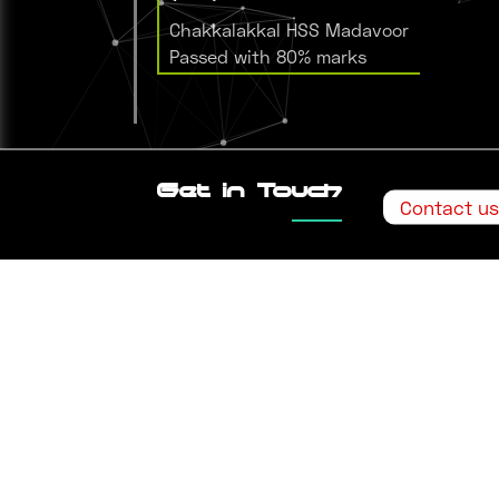
Chakkalakkal HSS Madavoor
Passed with 80% marks
Get in Touch
Contact us