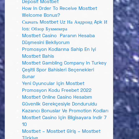
Deposit Mostbet
How In Order To Receive Mostbet
Welcome Bonus?
Скачать Mostbet Uz На Андроид Apk И
Ios: Обзор Букмекера
Mostbet Casino Paranın Hesaba
Düşmesini Bekliyorum
Promosyon Kodlarına Sahip En Iyi
Mostbet Bahis
Mostbet Gambling Company In Turkey
Çeşitli Spor Bahisleri Seçenekleri
Sunar
Yeni Oyuncular Için Mostbet
Promosyon Kodu Freebet 2022
Mostbet Online Casino Hesabım
Güvenlik Gerekçesiyle Donduruldu
Kazancı Bonuslar Ve Promotion Kodları
Mostbet Casino Için Bilgisayara Indir 7
10
Mostbet – Mostbet Giriş – Mostbet
Türkiye