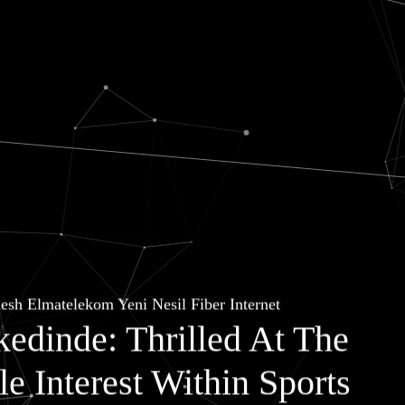
sh Elmatelekom Yeni Nesil Fiber Internet
edinde: Thrilled At The
e Interest Within Sports