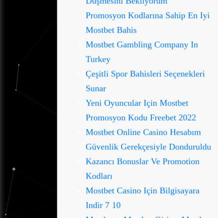
Düşmesini Bekliyorum
Promosyon Kodlarına Sahip En Iyi
Mostbet Bahis
Mostbet Gambling Company In
Turkey
Çeşitli Spor Bahisleri Seçenekleri
Sunar
Yeni Oyuncular Için Mostbet
Promosyon Kodu Freebet 2022
Mostbet Online Casino Hesabım
Güvenlik Gerekçesiyle Donduruldu
Kazancı Bonuslar Ve Promotion
Kodları
Mostbet Casino Için Bilgisayara
Indir 7 10