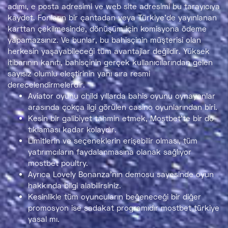
adımı, e posta adresimi ve web site adresimi bu tarayıcıya
kaydet. Fonların bir çantadan veya Türkiye’de yayınlanan
karttan çekilmesinde, dönüşüm için komisyona ödeme
yapamazsınız. Ve bunlar, bu bahisçinin müşterisi olan
herkesin yaşayabileceği tüm avantajlar değildir. Yüksek
itibarının kanıtı, bahisçinin gerçek kullanıcılarından gelen
sayısız olumlu eleştirinin yanı sıra resmi
derecelendirmelerdir.
Aviator oyunu child yıllarda bahis oyunu oynayanlar
arasında çokça ilgi görülen casino oyunlarından biri.
Kesin bir galibiyet tahmin etmek, Mostbet’te bir do
tıklaması kadar kolaydır.
Limitlerin ve seçeneklerin erişebilir olması, tüm
yatırımcıların faydalanmasına olanak sağlıyor
mostbet poultry.
Ayrıca Lovely Bonanza’nın demosu sayesinde oyun
hakkında bilgi alabilirsiniz.
Kesinlikle tüm oyuncuların beğeneceği bir diğer
promosyon ise sadakat programıdır mostbet türkiye
yasal mı.