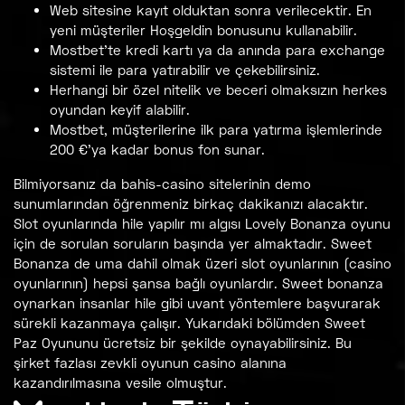
Web sitesine kayıt olduktan sonra verilecektir. En
yeni müşteriler Hoşgeldin bonusunu kullanabilir.
Mostbet’te kredi kartı ya da anında para exchange
sistemi ile para yatırabilir ve çekebilirsiniz.
Herhangi bir özel nitelik ve beceri olmaksızın herkes
oyundan keyif alabilir.
Mostbet, müşterilerine ilk para yatırma işlemlerinde
200 €’ya kadar bonus fon sunar.
Bilmiyorsanız da bahis-casino sitelerinin demo
sunumlarından öğrenmeniz birkaç dakikanızı alacaktır.
Slot oyunlarında hile yapılır mı algısı Lovely Bonanza oyunu
için de sorulan soruların başında yer almaktadır. Sweet
Bonanza de uma dahil olmak üzeri slot oyunlarının (casino
oyunlarının) hepsi şansa bağlı oyunlardır. Sweet bonanza
oynarkan insanlar hile gibi uvant yöntemlere başvurarak
sürekli kazanmaya çalışır. Yukarıdaki bölümden Sweet
Paz Oyununu ücretsiz bir şekilde oynayabilirsiniz. Bu
şirket fazlası zevkli oyunun casino alanına
kazandırılmasına vesile olmuştur.