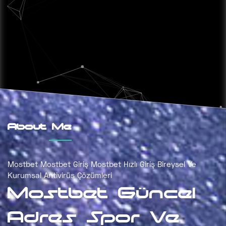
About Me
Mostbet Mostbet Giriş Mostbet Hızlı Giriş Bireysel Ve
Kurumsal Antivirüs Çözümleri
Mostbet Güncel
Adres Spor Ve