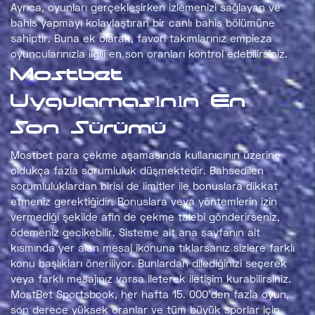
Ayrıca, oyunları gerçekleşirken izlemenizi sağlayan ve
bahis yapmayı kolaylaştıran bir canlı bahis bölümüne
sahiptir. Buna ek olarak, favori takımlarınız empieza
oyuncularınızla ilgili en son oranları kontrol edebilirsiniz.
Mostbet
Uygulamasının En
Son Sürümü
Mostbet para çekme aşamasında kullanıcının üzerine
oldukça fazla sorumluluk düşmektedir. Bahsedilen
sorumluluklardan birisi de limitler ile bonuslara dikkat
etmeniz gerektiğidir. Bonuslara veya yöntemlerin izin
vermediği şekilde afin de çekme talebi gönderirseniz,
ödemeniz gecikebilir. Sisteme ait ana sayfanın alt
kısmında yer alan mesaj ikonuna tıklarsanız sizlere farklı
konu başlıkları öneriliyor. Bunlardan dilediğinizi seçerek
veya farklı mesajınız varsa ileterek iletişim kurabilirsiniz.
MostBet Sportsbook, her hafta 15. 000’den fazla oyun,
son derece yüksek oranlar ve tüm büyük sporlar için