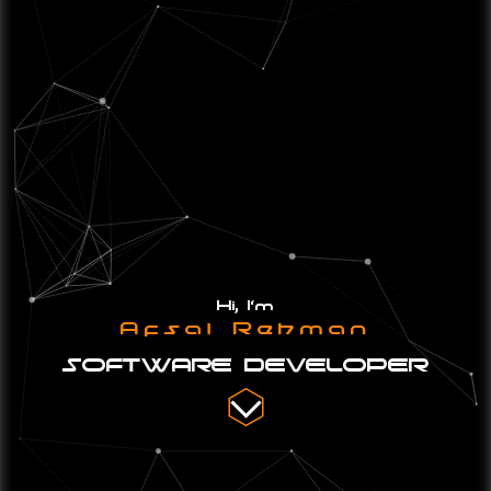
Hi, I'm
Afsal Rehman
SOFTWARE DEVELOPER