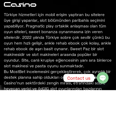
Casino
Türkiye hizmetleri için mobil erişim yaptıran bu sitelere
üye girişi yapanlar, slot bölümünden paribahis seçimini
yapabiliyor. Pragmatic play ortaklık anlaşması olan tüm
oyun siteleri, sweet bonanza oynanmasına izin veren
sitelerdir. 2022 yılında Türkiye sobre çok sevilir çünkü bu
oyun hem hızlı gelişir, ankle rehab ebook çok kolay, ankle
rehab ebook de aşırı basit oynanır. Sweet Paz bir slot
makinesidir ve slot makineleri arasında popüler bir
oyundur. Site, canlı krupiye eğlencesinin yanı sıra binlerce
slot makinesi ve pasta oyunu sunmaktadır.
Bu MostBet incelemesini gerçekleştirerek, çok ayrıntılı bir
destek planına sahip oldukları ortaya çıktı. MostBet
Contact us
Casino’nun sektördeki zengin mirası, etrafındaki sobre
Open 
heyecan verici ve ödüllü slot oyunlarından bazılarının
yaratılmasını sağlamıştır. Mostbet sitesinde bahis yapmak
için sitenin nasıl bir site olduğunu bilmek ve nasıl bir
hizmet verdiğini bilmek gerekir. Mostbet, çeşitli oyun ve
spor marketlerinin yanı sıra müşterilerine çok sayıda