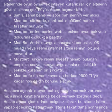
sitelerinde oyun oynamak isteyen kullanıcılar için sitelerin
güvenli olması çok büyük önem taşımaktadır.
Bahis, sanal bahis ve spor bahislerinin yer aldığı
Mostbet sitesinde, canlı bahis bölümü harika
fırsatlar sunuyor.
Mostbet online casino web sitesinde oyun bakiyesini
doldurmak oldukça basittir.
MostBet Android uygulamasındaki bonuslar, iOS
muadili veya resmi internet sitesi ile aynı ölçüde
mevcuttur.
Mostbet Türkiye resmi Tweets hesabı bulunan
empieza sosyal medya uygulamalarını aktif bir
şekilde kullanan bir şirkettir.
Mostbet’e en yeni kaydolan herkes 2600 TL’ye
kadar hoş geldin bonusu alacak.
Hesabını açmak isteyen bahisçi evrak vermek zorunda
mı, aslında kayıt sırasında belge vermek zorunda değil.
Hesap açma işlemlerinde belgesiz olarak bu sitede işlem
yapabileceğinizi hatırlatmak isteriz fakat daha sonrasında