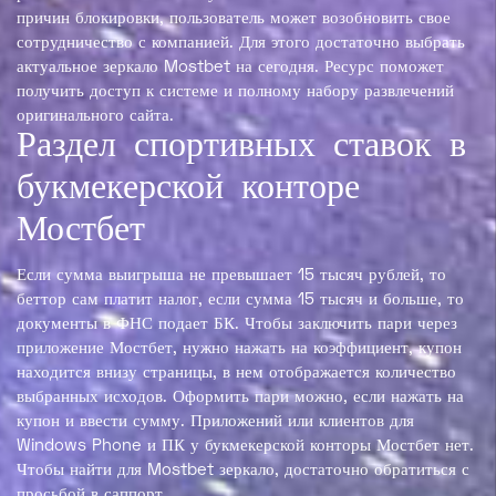
причин блокировки, пользователь может возобновить свое
сотрудничество с компанией. Для этого достаточно выбрать
актуальное зеркало Mostbet на сегодня. Ресурс поможет
получить доступ к системе и полному набору развлечений
оригинального сайта.
Раздел спортивных ставок в
букмекерской конторе
Мостбет
Если сумма выигрыша не превышает 15 тысяч рублей, то
беттор сам платит налог, если сумма 15 тысяч и больше, то
документы в ФНС подает БК. Чтобы заключить пари через
приложение Мостбет, нужно нажать на коэффициент, купон
находится внизу страницы, в нем отображается количество
выбранных исходов. Оформить пари можно, если нажать на
купон и ввести сумму. Приложений или клиентов для
Windows Phone и ПК у букмекерской конторы Мостбет нет.
Чтобы найти для Mostbet зеркало, достаточно обратиться с
просьбой в саппорт.