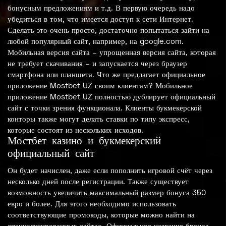
бонусным предложениям и т.д. В первую очередь надо
убедиться в том, что имеется доступ к сети Интернет.
Сделать это очень просто, достаточно попытаться зайти на
любой популярный сайт, например, на google.com.
Мобильная версия сайта – упрощенная версия сайта, которая
не требует скачивания – и запускается через браузер
смартфона или планшета. Что же предлагает официальное
приложение Mostbet UZ своим клиентам? Мобильное
приложение Mostbet UZ полностью дублирует официальный
сайт с точки зрения функционала. Клиенты букмекерской
конторы также могут делать ставки по типу экспресс,
которые состоят из нескольких исходов.
Мостбет казино и букмекерский
официальный сайт
Он будет начислен, даже если пополнить игровой счёт через
несколько дней после регистрации. Также существует
возможность увеличить максимальный размер бонуса 350
евро и более. Для этого необходимо использовать
соответствующие промокоды, которые можно найти на
специализированных сайтах. Официальное название бренда