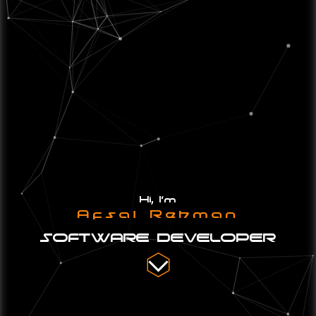
Hi, I'm
Afsal Rehman
SOFTWARE DEVELOPER