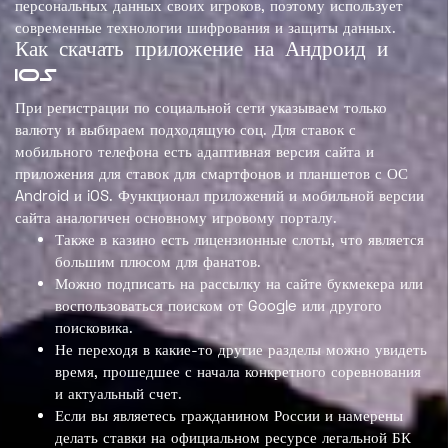
персональных данных своих игроков, поэтому использует
современные технологии шифрования и защиты данных.
Как скачать приложение на Андроид и
IOS
При регистрации по социальной сети указываем только
валюту и выбираем подходящую соц. Для ставок с
мобильного телефона есть адаптивная версия сайта и
приложения для ставок для смартфонов и планшетов с ОС
Android и iOS. Функционал приложений и мобильной версии
сайта аналогичен основному игровому порталу.
Также в казино есть лицензионные слоты, что является
большим плюсом для фанатов.
Можно подписать на рассылку на сайте букмекера или
воспользоваться поиском от Google или другого
поисковика.
Не переходя в какие-то другие разделы можно увидеть
время, прошедшее с начала конкретного соревнования
и актуальный счет.
Если вы являетесь гражданином России и намерены
делать ставки на официальном ресурсе легальной БК