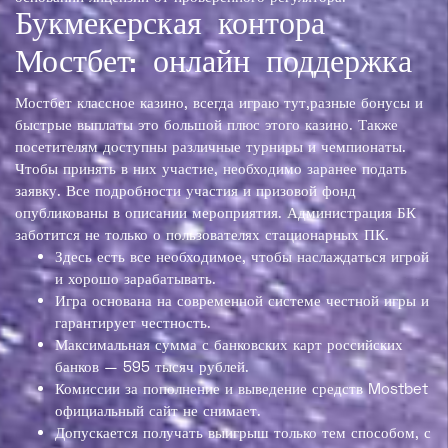
Букмекерская контора
Мостбет: онлайн поддержка
Мостбет классное казино, всегда играю тут,разные бонусы и
быстрые выплаты это большой плюс этого казино. Также
посетителям доступны различные турниры и чемпионаты.
Чтобы принять в них участие, необходимо заранее подать
заявку. Все подробности участия и призовой фонд
опубликованы в описании мероприятия. Администрация БК
заботится не только о пользователях стационарных ПК.
Здесь есть все необходимое, чтобы наслаждаться игрой
и хорошо зарабатывать.
Игра основана на современной системе честной игры и
гарантирует честность.
Максимальная сумма с банковских карт российских
банков — 595 тысяч рублей.
Комиссии за пополнение и выведение средств Mostbet
официальный сайт не снимает.
Допускается получать выигрыш только тем способом, с