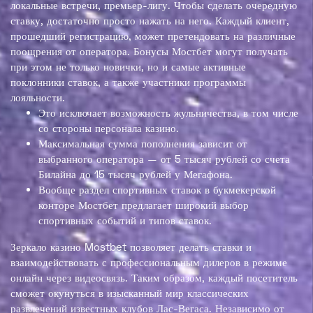
локальные встречи, премьер-лигу. Чтобы сделать очередную
ставку, достаточно просто нажать на него. Каждый клиент,
прошедший регистрацию, может претендовать на различные
поощрения от оператора. Бонусы Мостбет могут получать
при этом не только новички, но и самые активные
поклонники ставок, а также участники программы
лояльности.
Это исключает возможность жульничества, в том числе
со стороны персонала казино.
Максимальная сумма пополнения зависит от
выбранного оператора — от 5 тысяч рублей со счета
Билайна до 15 тысяч рублей у Мегафона.
Вообще раздел спортивных ставок в букмекерской
конторе Мостбет предлагает широкий выбор
спортивных событий и типов ставок.
Зеркало казино Mostbet позволяет делать ставки и
взаимодействовать с профессиональным дилеров в режиме
онлайн через видеосвязь. Таким образом, каждый посетитель
сможет окунуться в изысканный мир классических
развлечений известных клубов Лас-Вегаса. Независимо от