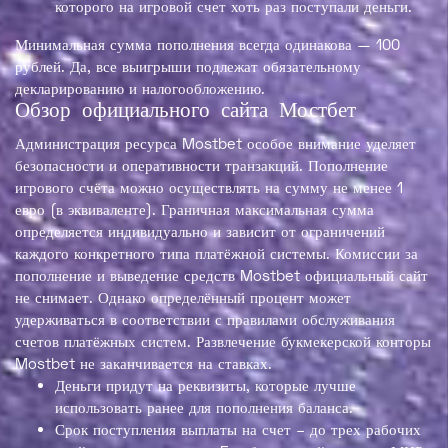
которого на игровой счет хоть раз поступали деньги.
Минимальная сумма пополнения всегда одинакова — 100
рублей. Да, все выигрыши подлежат обязательному
декларированию и налогообложению.
Обзор официального сайта Мостбет
Администрация ресурса Mostbet особое внимание уделяет
безопасности и оперативности транзакций. Пополнение
игрового счёта можно осуществлять на сумму не менее 1
евро (в эквиваленте). Граничная максимальная сумма
определяется индивидуально и зависит от ограничений
каждого конкретного типа платёжной системы. Комиссии за
пополнение и выведение средств Mostbet официальный сайт
не снимает. Однако определённый процент может
удерживаться в соответствии с правилами обслуживания
счетов платёжных систем. Развлечение букмекерской конторы
Mostbet не заканчивается на ставках.
Деньги придут на реквизиты, которые лучше
использовать ранее для пополнения баланса.
Срок поступления выплаты на счет – до трех рабочих