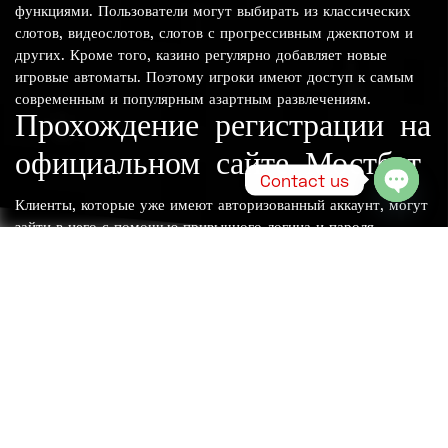
функциями. Пользователи могут выбирать из классических
слотов, видеослотов, слотов с прогрессивным джекпотом и
других. Кроме того, казино регулярно добавляет новые
игровые автоматы. Поэтому игроки имеют доступ к самым
современным и популярным азартным развлечениям.
Прохождение регистрации на
официальном сайте Мостбет
Contact us
Клиенты, которые уже имеют авторизованный аккаунт, могут
Open 
зайти в него с помощью привычного логина и пароля.
Расположение основных элементов полностью дублирует
оригинальный ресурс. Многие страны более строгую
законодательную базу в отношении компаний,
предоставляющих услуги азартных игр.
Это дубликат главного портала, который позволяет
прямо сейчас войти в аккаунт.
Легальный в России букмекер работает через сайт
mostbet.ru.
Пользователи могут выбирать из классических слотов,
видеослотов, слотов с прогрессивным джекпотом и