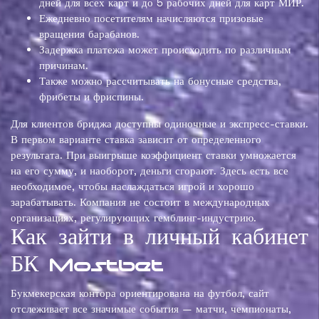
дней для всех карт и до 5 рабочих дней для карт МИР.
Ежедневно посетителям начисляются призовые
вращения барабанов.
Задержка платежа может происходить по различным
причинам.
Также можно рассчитывать на бонусные средства,
фрибеты и фриспины.
Для клиентов бриджа доступны одиночные и экспресс-ставки.
В первом варианте ставка зависит от определенного
результата. При выигрыше коэффициент ставки умножается
на его сумму, и наоборот, деньги сгорают. Здесь есть все
необходимое, чтобы наслаждаться игрой и хорошо
зарабатывать. Компания не состоит в международных
организациях, регулирующих гемблинг-индустрию.
Как зайти в личный кабинет
БК Mostbet
Букмекерская контора ориентирована на футбол, сайт
отслеживает все значимые события — матчи, чемпионаты,