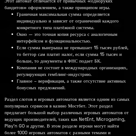
Этот автомат отличается от привычных «одноруких
бандитов» оформлением, а также принципом игры.
Граничная максимальная сумма определяется
индивидуально и зависит от ограничений каждого
конкретного типа платёжной системы.
Окно — это точная копия ресурса с аналогичным
интерфейсом и функциональностью.
Если сумма выигрыша не превышает 15 тысяч рублей,
то беттор сам платит налог, если сумма 15 тысяч и
больше, то документы в ФНС подает БК.
Компания не состоит в международных организациях,
регулирующих гемблинг-индустрию.
Главное – верификация, а также отсутствие активных
бонусных предложений.
Раздел слотов и игровых автоматов является одним из самых
популярных сервисов в казино Мостбет. Этот раздел
предлагает большой выбор различных игровых автоматов от
ведущих производителей, таких как NetEnt, Microgaming,
Play’n GO и другие. В этом разделе игроки могут найти
более 1000 игровых автоматов с разными темами и