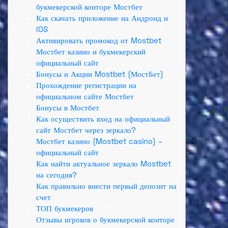
букмекерской конторе Мостбет
Как скачать приложение на Андроид и
IOS
Активировать промокод от Mostbet
Мостбет казино и букмекерский
официальный сайт
Бонусы и Акции Mostbet (МостБет)
Прохождение регистрации на
официальном сайте Мостбет
Бонусы в Мостбет
Как осуществить вход на официальный
сайт Мостбет через зеркало?
Мостбет казино (Mostbet casino) –
официальный сайт
Как найти актуальное зеркало Mostbet
на сегодня?
Как правильно внести первый депозит на
счет
ТОП букмекеров
Отзывы игроков о букмекерской конторе