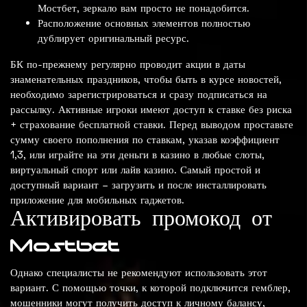
Мостбет, зеркало вам просто не понадобится.
Расположение основных элементов полностью
дублирует оригинальный ресурс.
БК по-прежнему регулярно проводит акции в даты
знаменательных праздников, чтобы быть в курсе новостей,
необходимо зарегистрироваться и сразу подписаться на
рассылку. Активные игроки имеют доступ к ставке без риска
+ страхование бесплатной ставки. Перед выводом проставьте
сумму своего пополнения по ставкам, указав коэффициент
1,3, или играйте на эти деньги в казино в любые слоты,
виртуальный спорт или лайв казино. Самый простой и
доступный вариант – загрузить и после инсталлировать
приложение для мобильных гаджетов.
Активировать промокод от
Mostbet
Однако специалисты не рекомендуют использовать этот
вариант. С помощью точки, к которой подключится гемблер,
мошенники могут получить доступ к личному балансу,