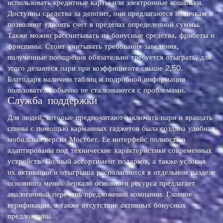
использовать кредитные карты или электронные кошельки.
Доступны средства за депозит, они предлагаются новичкам и
позволяют удвоить счет в пределах определенной суммы.
Также можно рассчитывать на бонусные средства, фрибеты и
фриспины. Стоит учитывать требования заведения,
полученные поощрения обязательно требуется отыграть, для
этого делаются пари при коэффициенте свыше 2,50.
Благодаря наличию таблиц и подробной информации
пользователи обычно не сталкиваются с проблемами.
Служба поддержки
Для людей, которые предпочитают заключать пари и вращать
спины с помощью карманных гаджетов была создана удобная
мобильная версия Мостбет. Ее интерфейс полностью
адаптированы под технические характеристики современных
устройств. Полный ассортимент подарков, а также условия
их активации и отыгрыша располагаются в отдельном разделе
основного меню. Зеркало основного ресурса предлагает
аналогичный перечень предложений компании. Главное –
верификация, а также отсутствие активных бонусных
предложений.