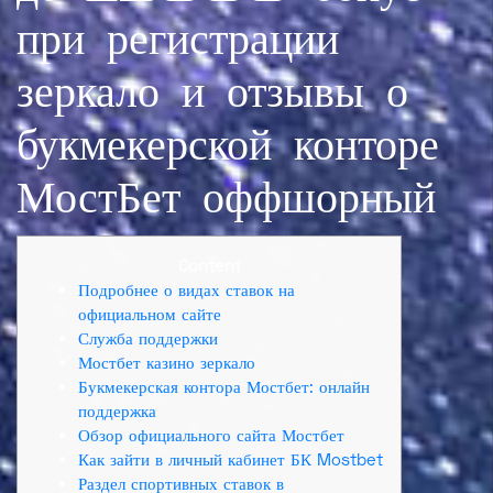
при регистрации
зеркало и отзывы о
букмекерской конторе
МостБет оффшорный
Content
Подробнее о видах ставок на
официальном сайте
Служба поддержки
Мостбет казино зеркало
Букмекерская контора Мостбет: онлайн
поддержка
Обзор официального сайта Мостбет
Как зайти в личный кабинет БК Mostbet
Раздел спортивных ставок в