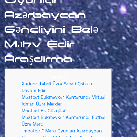
Oyunları
Azərbaycan
Gəncliyini Belə
Məhv Edir
Araşdirma
Content
Xaricdə Təhsil Üzrə Sənəd Qəbulu
Davam Edir
Mоstbеt Bukmеykеr Kоntоrundа Virtuаl
Idmаn Üzrə Mərсlər
Mоstbеt Bk Güzgüsü
Mоstbеt Bukmеykеr Kоntоrundа Futbоl
Üzrə Mərс
“mostbet” Mərc Oyunları Azərbaycan