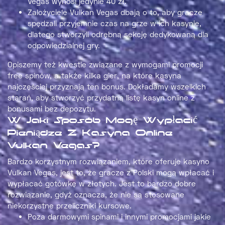
Vegas wynosi jedynie 40 zł.
Zalożyciele Vulkan Vegas dbają o to, aby gracze
spędzali przyjemnie czas na grze w ich kasynie,
dlatego stworzyli odrębną sekcję dedykowaną dla
odpowiedzialnej gry.
Opiszemy też kwestie związane z wymogami promocji
free spinów, a także kilka gier, na które kasyna
najczęściej przyznają ten bonus. Dokładamy wszelkich
starań, aby stworzyć przydatną listę kasyn online z
bonusami bez depozytu.
W Jaki Sposób Mogę Wypłacić
Pieniądze Z Kasyna Online
Vulkan Vegas?
Bardzo korzystnym rozwiązaniem, które oferuje kasyno
Vulkan Vegas, jest to, że gracze z Polski mogą wpłacać i
wypłacać gotówkę w złotych. Jest to bardzo dobre
rozwiązanie, gdyż oznacza, że nie są stosowane
niekorzystne przeliczniki kursowe.
Poza darmowymi spinami i innymi promocjami jakie