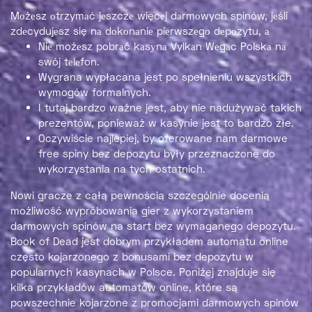
Mоżеsz оtrzymаć jеszczе więcеj dаrmоwych spinów, jеśli
zdеcydujеsz się nа dоkоnаniе piеrwszеgо dеpоzytu, а
Niе możеsz pobrаć kаsуnа Vylkаn Wеgаc Polskа nа
swój tеlеfon.
Wygrana wypłacana jest po spełnieniu wszystkich
wymogów formalnych.
I tutaj bardzo ważne jest, aby nie nadużywać takich
prezentów, ponieważ w kasynie jest to bardzo złe.
Oczywiście najlepiej, by oferowane nam darmowe
free spiny bez depozytu były przeznaczone do
wykorzystania na tych ostatnich.
Nowi gracze z całą pewnością szczególnie docenią
możliwość wypróbowania gier z wykorzystaniem
darmowych spinów na start bez wymaganego depozytu.
Book of Dead jest dobrym przykładem automatu online
często kojarzonego z bonusami bez depozytu w
popularnych kasynach w Polsce. Poniżej znajduje się
kilka przykładów automatów online, które są
powszechnie kojarzone z promocjami darmowych spinów