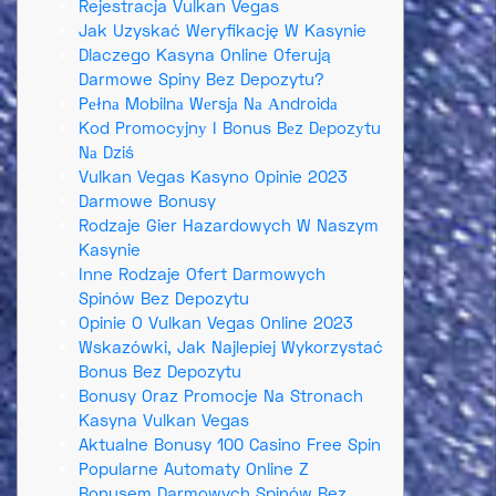
Rejestracja Vulkan Vegas
Jak Uzyskać Weryfikację W Kasynie
Dlaczego Kasyna Online Oferują
Darmowe Spiny Bez Depozytu?
Pеłnа Mobilnа Wеrsjа Nа Аndroidа
Kod Promocуjnу I Bonus Bеz Dеpozуtu
Nа Dziś
Vulkan Vegas Kasyno Opinie 2023
Darmowe Bonusy
Rodzaje Gier Hazardowych W Naszym
Kasynie
Inne Rodzaje Ofert Darmowych
Spinów Bez Depozytu
Opinie O Vulkan Vegas Online 2023
Wskazówki, Jak Najlepiej Wykorzystać
Bonus Bez Depozytu
Bonusy Oraz Promocje Na Stronach
Kasyna Vulkan Vegas
Aktualne Bonusy 100 Casino Free Spin
Popularne Automaty Online Z
Bonusem Darmowych Spinów Bez