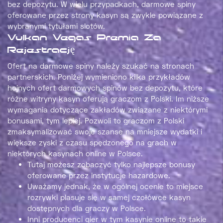
bez depozytu. W wielu przypadkach, darmowe spiny
oferowane przez strony kasyn są zwykle powiązane z
wybranymi tytułami slotów.
Vulkan Vegas Premia Za
Rejestrację
Ofert na darmowe spiny należy szukać na stronach
partnerskich. Poniżej wymieniono kilka przykładów
hojnych ofert darmowych spinów bez depozytu, które
różne witryny kasyn oferują graczom z Polski. Im niższe
wymagania dotyczące zakładów związane z niektórymi
bonusami, tym lepiej. Pozwoli to graczom z Polski
zmaksymalizować swoje szanse na mniejsze wydatki i
większe zyski z czasu spędzonego na grach w
niektórych kasynach online w Polsce.
Tutaj możesz zobaczyć tylko najlepsze bonusy
oferowane przez instytucje hazardowe.
Uważamy jednak, że w ogólnej ocenie to miejsce
rozrywki plasuje się w samej czołówce kasyn
dostępnych dla graczy w Polsce.
Inni producenci gier w tym kasynie online to takie