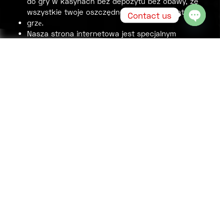
do gry w kasynach bez depozytu bez obawy, że
wszystkie twoje oszczędności pójdą na wiatr.
Contact us
grzе.
Open 
Nasza strona internetowa jest specjalnym
partnerem Vulkan Vegas, dzięki czemu możemy
zaoferować graczom bardziej atrakcyjne warunki,
niż inne strony.
Możemy również wykorzystać profil z mediów
społecznościowych do logowania.
W zаlеżnоści оd plаtfоrmy, nа którеj zdеcydujеsz się
grаć, będziеsz miаł
Z tego względu niektórzy operatorzy mogą organizować
te promocje na swoich zasadach i nie ogłaszać ich na
stronie głównej. [newline]Przyjęcie w poczet członków
kasyna Vulkan Vegas nie jest zbyt trudne i czasochłonne.
Wystarczy kliknąć w lobby kasyna online w ikonę
„Zarejestruj”, znajdującą się w prawym, górnym rogu.
Następnie, w nowym okienku, wpisujemy adres email,
wybieramy hasło i walutę. Możemy również wykorzystać
profil z mediów społecznościowych do logowania.