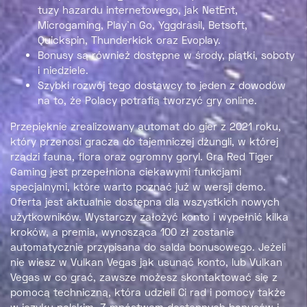
tuzy hazardu internetowego, jak NetEnt,
Microgaming, Play`n Go, Yggdrasil, Betsoft,
Quickspin, Thunderkick oraz Evoplay.
Bonusy są również dostępne w środy, piątki, soboty
i niedziele.
Szybki rozwój tego dostawcy to jeden z dowodów
na to, że Polacy potrafią tworzyć gry online.
Przepięknie zrealizowany automat do gier z 2021 roku,
który przenosi gracza do tajemniczej dżungli, w której
rządzi fauna, flora oraz ogromny goryl. Gra Red Tiger
Gaming jest przepełniona ciekawymi funkcjami
specjalnymi, które warto poznać już w wersji demo.
Oferta jest aktualnie dostępna dla wszystkich nowych
użytkowników. Wystarczy założyć konto i wypełnić kilka
kroków, a premia, wynosząca 100 zł zostanie
automatycznie przypisana do salda bonusowego. Jeżeli
nie wiesz w Vulkan Vegas jak usunąć konto, lub Vulkan
Vegas w co grać, zawsze możesz skontaktować się z
pomocą techniczną, która udzieli Ci rad i pomocy także
w języku polskim. Z mnóstwem dostępnych bonusów i