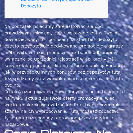
Depozytu
Na początek polecamy zarejestrować się pod
prawdziwym imieniem, które wskazane jest w Twoim
dowodzie. Kasyno z bonusem na start bez depozytu
często przygotowuje dedykowane promocje dla graczy
mobilnych. W takiej promocji nasz bonus odbierzemy
wyłącznie po uprzedniej rejestracji w aplikacji – jeśli
kasyno taką posiada – lub na stronie mobilnej. Podobnie
jak w przypadku innych bonusów bez depozytów tutaj
też spotkamy się z warunkami do spełnienia – może to
być np.
Co jakiś czas powstają nowe kasyna, albo te będące już
na rynku aktualizują swoje oferty promocyjne, więc
warto regularnie sprawdzać ich listę, by nie przegapić
szansy na ich wypróbowanie. Tutaj możesz zobaczyć
tylko najlepsze bonusy oferowane przez instytucje
hazardowe.
Opcje Płatnicze Na