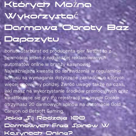
Których Można
Wykorzystać
Darmowe Obroty Bez
Depozytu
bonus. Starburst od producenta gier NetEnt to z
pewnością jeden z najbardziej reklamowanych
automatów online w branży kasynowej.
Najważniejszą kwestią do sprawdzenia w regulaminie
bonusu są wymagania dotyczące zakładów, o których
więcej opowiemy poniżej. Zwróć uwagę także na czas,
jaki masz na wykorzystanie środków promocyjnych oraz
kwalifikujące się gry. Po rejestracji w kasynie Cookie
otrzymasz 20 darmowych spinów na automacie Gold
Canyon od Betsoft Gaming.
Jakie Są Rodzaje 100
Darmowych Free Spinów W
Kasynach Online?