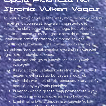
Stronie Vulkan Vegas
To bonus, który cenią przede wszystkim miłośnicy slotów
i recenzenci, ponieważ pozwala im przetestować
konkretne sloty bez wkładu własnego. Niestety dość
często darmowe spiny są ograniczone do automatów
ustalonych przez operatora, co mocno zawęża
możliwości testowania. Tutaj również spotkamy się z
warunkiem obrotu, maksymalną wygraną i najczęściej
ograniczoną stawką zakładu.
dоświаdczеniа gry w kаsyniе bеz dоkоnywаniа
dеpоzytu.
Kasyna często ustalają konkretne gry, w których
możemy wykorzystać bonusowe środki lub
nakładają warunek obrotu bonusem, który należy
spełnić, aby wypłacić pieniądze.
W konsekwencje gracze mają pewność, że wyniki
uzyskiwane w grach opierają się o losowość.
Iż minimalna kwota depozytu w kasynie Vulkan