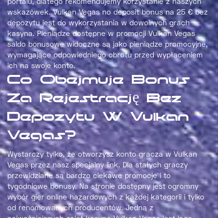
portalu, dlatego rekomendujemy korzystanie z naszych
wskazówek. Vulkan Vegas no deposit bonus na 25 € bez
depozytu jest do wykorzystania w dowolnych grach
kasyna. Pieniądze dostępne w promocji Vulkan Vegas
saldo bonusowe widoczne są jako pieniądze promocyjne,
wymagające odpowiedniego obrotu przed wypłaceniem
ich na swoje konto.
Co Obejmuje Bonus
Za Rejestrację Bez
Depozytu W Vulkan
Vegas?
Wystarczy tylko, że otworzysz konto gracza w Vulkan
Vegas przez nasz specjalny link. Dla stałych graczy
przewidziane są bardzo ciekawe promocje i to
tygodniowe bonusy. Na stronie dostępny jest ogromny
wybór gier online hazardowych z każdej kategorii i tylko
od renomowanych producentów. Jedną z
najważniejszych zalet kasyna Vulkan Vegas jest jego