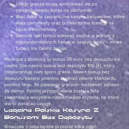
czego gracze mogą spodziewać się po
zarejestrowaniu konta na platformie.
Więć tylko tę zagraniczne kasyna bezpieczne, które
mają certyfikaty oraz potwierdzone licencję na
hazard internetowy.
Obecnie taki bonus odebrać można w jednym z
najpopularniejszych kasyn w naszym kraju – mowa
tutaj o Ice Casino bonus.
Pierwsza z promocji to bonus 25 euro bez depozytu ice
casino (ice casino bonus bez depozytu 100 zł), który
zagwarantuje nam sporo grania. Nawet bonus bez
depozytu kasyno powinno spełniać pewne standardy,
pomimo tego, że zapewnia graczom możliwość zabawy
za darmo. Poniżej przygotowana została lista
zawierająca wszystkie najważniejsze kryteria, na które
warto zwracać uwagę.
Legalne Polskie Kasyna Z
Bonusami Bez Depozytu
Wówczas trzeba będzie przesłać kilka zdjęć