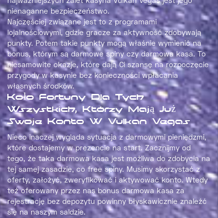
nienaganne bezpieczeństwo.
Najczęściej związane jest to z programami
lojalnościowymi, gdzie gracze za aktywność zdobywają
punkty. Potem takie punkty mogą właśnie wymienić na
bonus, którym są darmowe spiny czy darmowa kasa. To
niesamowite okazje, które dają Ci szansę na rozpoczęcie
przygody w kasynie bez konieczności wpłacania
własnych środków.
Koło Fortuny Dla Tych
Wszystkich, Którzy Mają Już
Swoje Konto W Vulkan Vegas
Nieco inaczej wygląda sytuacja z darmowymi pieniędzmi,
które dostajemy w prezencie na start. Zacznijmy od
tego, że taka darmowa kasa jest możliwa do zdobycia na
tej samej zasadzie, co free spiny. Musimy skorzystać z
oferty, założyć, zweryfikować i aktywować konto. Wtedy
też oferowany przez nas bonus darmowa kasa za
rejestrację bez depozytu powinny błyskawicznie znaleźć
się na naszym saldzie.