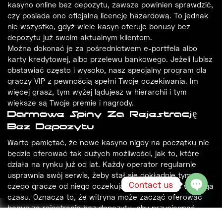
kasyno online bez depozytu, zawsze powinien sprawdzić,
czy posiada ono oficjalną licencję hazardową. To jednak
nie wszystko, gdyż wiele kasyn oferuje bonusy bez
depozytu już swoim aktualnym klientom.
Można dokonać je za pośrednictwem e-portfela albo
karty kredytowej, albo przelewu bankowego. Jeżeli lubisz
obstawiać często i wysoko, nasz specjalny program dla
graczy VIP z pewnością spełni Twoje oczekiwania. Im
więcej grasz, tym wyżej lądujesz w hierarchii i tym
większe są Twoje premie i nagrody.
Darmowe Spiny Za Rejestrację
Bez Depozytu
Warto pamiętać, że nowe kasyno nigdy na początku nie
będzie oferować tak dużych możliwości, jak to, które
działa na rynku już od lat. Każdy operator regularnie
usprawnia swój serwis, żeby stał się dokładnie tym,
Contact us
czego gracze od niego oczekują – a taki proces wymaga
czasu. Oznacza to, że witryna może zacząć oferować
Open 
bonus za rejestrację bez depozytu, aby przyciągnąć
większą ilość nowych graczy, lub może zatrzymać hojną