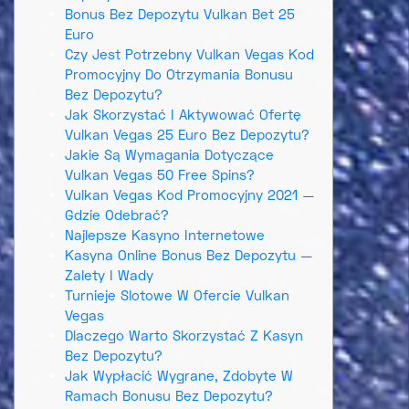
Bonus Bez Depozytu Vulkan Bet 25
Euro
Czy Jest Potrzebny Vulkan Vegas Kod
Promocyjny Do Otrzymania Bonusu
Bez Depozytu?
Jak Skorzystać I Aktywować Ofertę
Vulkan Vegas 25 Euro Bez Depozytu?
Jakie Są Wymagania Dotyczące
Vulkan Vegas 50 Free Spins?
Vulkan Vegas Kod Promocyjny 2021 —
Gdzie Odebrać?
Najlepsze Kasyno Internetowe
Kasyna Online Bonus Bez Depozytu —
Zalety I Wady
Turnieje Slotowe W Ofercie Vulkan
Vegas
Dlaczego Warto Skorzystać Z Kasyn
Bez Depozytu?
Jak Wypłacić Wygrane, Zdobyte W
Ramach Bonusu Bez Depozytu?