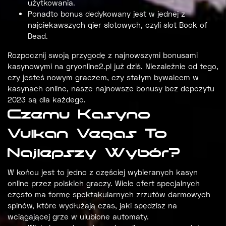
użytkowania.
Ponadto bonus dedykowany jest w jednej z
najciekawszych gier slotowych, czyli slot Book of
Dead.
Rozpocznij swoją przygodę z najnowszymi bonusami
kasynowymi na gryonline2.pl już dziś. Niezależnie od tego,
czy jesteś nowym graczem, czy stałym bywalcem w
kasynach online, nasze najnowsze bonusy bez depozytu
2023 są dla każdego.
Czemu Kasyno
Vulkan Vegas To
Najlepszy Wybór?
W końcu jest to jedno z częściej wybieranych kasyn
online przez polskich graczy. Wiele ofert specjalnych
często ma formę spektakularnych zrzutów darmowych
spinów, które wydłużają czas, jaki spędzisz na
wciągającej grze w ulubione automaty.