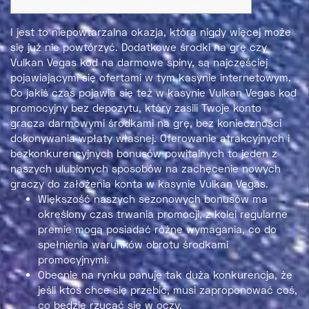
I jest to niepowtarzalna okazja, która nigdy więcej może
się już nie powtórzyć. Dodatkowe środki na grę czy
Vulkan Vegas kod na darmowe spiny, są najczęściej
pojawiającymi się ofertami w tym kasynie internetowym.
Co jakiś czas pojawia się też w kasynie Vulkan Vegas kod
promocyjny bez depozytu, który zasili Twoje konto
gracza darmowymi środkami na grę, bez konieczności
dokonywania wpłaty własnej. Oferowanie atrakcyjnych i
bezkonkurencyjnych bonusów powitalnych to jeden z
naszych ulubionych sposobów na zachęcenie nowych
graczy do założenia konta w kasynie Vulkan Vegas.
Większość naszych sezonowych bonusów ma
określony czas trwania promocji, z kolei regularne
premie mogą posiadać różne wymagania, co do
spełnienia warunków obrotu środkami
promocyjnymi.
Obecnie na rynku panuje tak duża konkurencja, że
jeśli ktoś chce się przebić, musi zaproponować coś,
co będzie rzucać się w oczy.