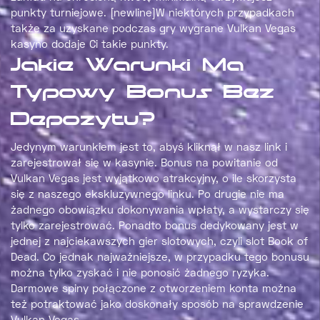
punkty turniejowe. [newline]W niektórych przypadkach
także za uzyskane podczas gry wygrane Vulkan Vegas
kasyno dodaje Ci takie punkty.
Jakie Warunki Ma
Typowy Bonus Bez
Depozytu?
Jedynym warunkiem jest to, abyś kliknął w nasz link i
zarejestrował się w kasynie. Bonus na powitanie od
Vulkan Vegas jest wyjątkowo atrakcyjny, o ile skorzysta
się z naszego ekskluzywnego linku. Po drugie nie ma
żadnego obowiązku dokonywania wpłaty, a wystarczy się
tylko zarejestrować. Ponadto bonus dedykowany jest w
jednej z najciekawszych gier slotowych, czyli slot Book of
Dead. Co jednak najważniejsze, w przypadku tego bonusu
można tylko zyskać i nie ponosić żadnego ryzyka.
Darmowe spiny połączone z otworzeniem konta można
też potraktować jako doskonały sposób na sprawdzenie
Vulkan Vegas.