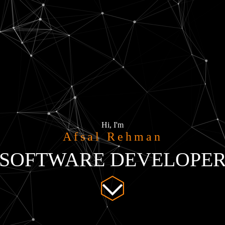
Hi, I'm
Afsal Rehman
SOFTWARE DEVELOPE