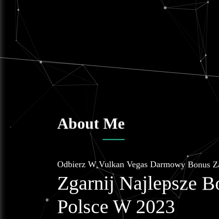
About Me
Odbierz W Vulkan Vegas Darmowy Bonus Za 
Zgarnij Najlepsze 
Polsce W 2023