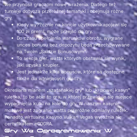
we przynosił graczom nowe wrażenia. Dlatego też
turnieje dotyczą przeróżnej tematyki i obejmują różne
gry.
Kiedy wy??cznie na koncie użytkownikapojawi się
100 zł premii, może przejść do gry.
Do czasu spełnienia warunków obrotu, wygrane
unces bonusu bez depozytu będą przechowywane
na Twoim „Saldzie Bonusowym”.
To sekcja gier, watts których obstawia się wynik,
jaki uzyska krupier.
Jest jednak?e kilka bonusów, które są dostępne
także dla istniejących graczy.
Określana mianem „szatańskiej gry” lub „królowej kasyn”
ruletka, to be able to gra, w której przewiduje się miejsce
wypadnięcia kulki na kole do gry. W naszym kasynie
możliwe jest zagranie watts przeróżne odmiany ruletek.
Ponadto wirtualne kasyno Vulkan Vegas wyróżnia się
certyfikatem eCOGRA.
Gry We Oprogramowanie W