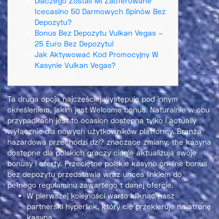
Dlaczego Zostali Mi Zaoferowane
Icecasino 50 Darmowych Spinów Bez
Depozytu?
Bonus Bez Depozytu Vulkan Vegas –
25 Euro Bez Depozytu!
Jak Aktywować Kod Promocyjny W
Kasynie Vulkan Vegas?
Ta druga opcja najczęściej występuje pod innym
określeniem, jakim jest Welcome bonus. Naturalnie w obu
przypadkach jest to ocasion dostępna tylko i actually
wyłącznie dla nowych użytkowników platformy. Branża
hazardowa przechodzi dzi? znaczące zmiany, the kasyna
dostępne dla polskich graczy ciągle aktualizują swoje
bonusy i oferty. Przeciętne polskie kasyno on-line bonus
bez depozytu przedstawia wraz unces linkiem do
pełnego regulaminu zawartego t danej ofercie.
W pierwszej kolejności warto kliknąć nasz
partnerski hyperlink, który cię przekieruje na stronę
kasyna.