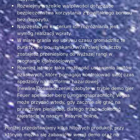
Rozwiejmy wszelkie wątpliwości dotyczące
bezpieczeństwa korzystania z powitalnego bonusu
bez depozytu.
Najczęstszym kryterium ich rozróżniania jest
wymóg realizacji wpłaty.
W miarę grania we upływu czasu gromadzisz te
punkty, the po uzyskaniu w?a?ciwej ich liczby
zostajesz przeniesiony do wyższej rangi w
programie lojalnościowym.
Również istnieje taka możliwość ustawienia limitów
czasowych, które pomagają kontrolować swój czas
spędzony na platformie hazardowej.
[newline]Doświadczenie zdobyte w trybie demo gier
Feuer speiender berg (umgangssprachlich) Vegas
może przydać wtedy, gdy zacznie się grać na
prawdziwe pieniądze, dlatego trzeba dokonać
rajestację w naszym kasynie online.
Poniżej przedstawiamy kilka hitowych produkcji, przy
których można się zabawić w wersji demo oraz na