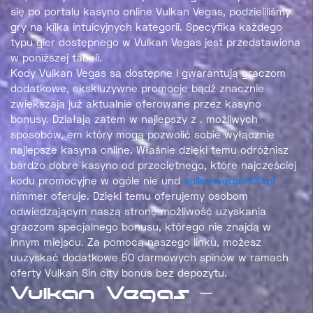
się po portalu kasyno online Vulkan Vegas, podzieliliśmy
gry na kilka intuicyjnych kategorii. Specyfika każdego
typu gier dostępnego w Vulkan Vegas jest przedstawiona
w poniższej tabeli.
Kody Vulkan Vegas są dostępne i gwarantują graczom
dodatkowe, ekskluzywne promocje bądź znacznie
zwiększają już aktualnie oferowane przez kasyno
bonusy. Działają zatem w najlepszy z . możliwych
sposobów, em który mogą pozwolić sobie wyłącznie
najlepsze kasyna online. Właśnie dzięki temu odróżnisz
bardzo dobre kasyno od przeciętnego, które najczęściej
kodu promocyjne w ogóle nie und
vulkanvegas100.pl
nimmer oferuje. Dzięki temu oferujemy osobom
odwiedzającym naszą stronę możliwość uzyskania
graczom specjalnego bonusu, którego nie znajdą w
innym miejscu. Za pomocą naszego linku, możesz
uuzyskać dodatkowe 50 darmowych spinów w ramach
oferty Vulkan Sin city bonus bez depozytu.
Vulkan Vegas –