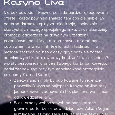
Kasyno Live
Nie bez powodu – kasyno posiada bardzo rozbudowaną
ofertę i każdy powinien znaleźć tam coś dla siebie. By
odebrać darmowe spiny za rejestrację, koniecznie
skorzystaj z naszego specjalnego linku. Jak najbardziej,
promocję odbierzesz na dowolnym urządzeniu
przenośnym, na którym strona kasyna działać będzie
poprawnie – a więc mhh telefonach i tabletach. Ta
metoda szczególnie nas cieszy, gdyż pozwala zostać
anonimowym i kontrolować wydatki. Jeśli wolisz jednak?e
wpłaty bezpośrednio unces Twojego konta bankowego,
nadal zachowując przy tym anonimowość szczególnie
polecamy Klarna (Sofort).
Zależy nam, simply by publikowane tu recenzje
pozwoliły Ci wybrać najlepsze kasyno on-line przy
jednoczesnym zachowaniu bezpieczeństwa i zasad
odpowiedzialnej gry.
Wielu graczy wchodzących na naszą stronę
głównie po to, by się dowiedzieć, czy Vulkan Vegas
jest legalne, szybko zauważa, że mamy sekcję gier