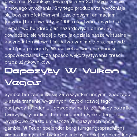
poważnie. Produkcje dewelopera BetSoft słyną z iście
filmowego wykonania. Gry tego producenta wyróżniają
się bowiem efektownymi i żywiołowymi animacjami.
[newline]Ten powstały w 1999 roku twórca wydał już
niemal two hundred gier hazardowych online. By
dowiedzieć się więcej o tym, jak działa nasze wirtualne
kasyno internetowe i jak łatwo w nim się gra, sprawdź
nast?pne paragrafy. Własciciel serwisu nie ponosi
odpowiedzialności za sposób wykorzystywania treści
przez użytkowników.
Depozyty W Vulkan
Vegas
Symbol ten zamienia się ze wszystkimi innymi i znacząco
ułatwia trafienie wygranych. Szybki rozwój tego
dostawcy to jeden z . dowodów na to, że Polacy potrafią
tworzyć gry on-line. Ten producent słynie z tego, że
wyjątkowo często umieszcza w maszynach opcję
gamble. W Feuer speiender berg (umgangssprachlich)
Vegas dbamy u to, by każdy kolejny turniej był nieco inny