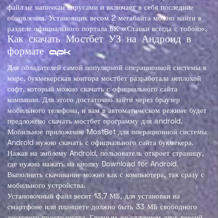
файл не напичкан вирусами и включает в себя последние
обновления. Установщик весом 2 мегабайта можно найти в
разделе официального портала БК «Ставки всегда с тобой».
Как скачать Мостбет УЗ на Андроид в
формате apk
Для обладателей самой популярной операционной системы в
мире, букмекерская контора мостбет разработала неплохой
софт, который можно скачать с официального сайта
компании. Для этого достаточно зайти через браузер
мобильного телефона, и вам в автоматическом режиме будет
предложено скачать мостбет программу для android.
Мобильное приложение MostBet для операционной системы
Android нужно скачать с официального сайта букмекера.
Нажав на эмблему Android, пользователь откроет страницу,
где нужно нажать на кнопку Download for Android.
Выполнить скачивание можно как с компьютера, так сразу с
мобильного устройства.
Установочный файл весит 13,7 МБ, для установки на
смартфоне или планшете должно быть 33 МБ свободного
дискового пространства. Главным же отличием двух версий