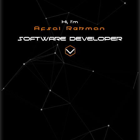
Hi, I'm
Afsal Rehman
SOFTWARE DEVELOPER