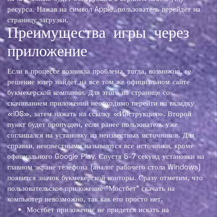
ресурса. Нажав на символ Apple, пользователь перейдёт на
страницу загрузки.
Преимущества игры через
приложение
Если в процессе возникла проблема, тогда, возможно, ее
решение юзер найдет на все том же официальном сайте
букмекерской компании. Для этого на странице со
скачиванием приложений необходимо перейти во вкладку
«iOS», затем нажать на ссылку «Инструкция». Второй
пункт будет пропущен, если ранее пользователь уже
соглашался на установку из неизвестных источников. Для
справки, неизвестными называются все источники, кроме
официального Google Play. Спустя 5-7 секунд установки на
главном экране телефона (аналог рабочего стола Windows)
появится значок букмекерской конторы. Сразу отметим, что
пользовательское приложение “Мостбет” скачать на
компьютер невозможно, так как его просто нет.
Мостбет приложение не придется искать на