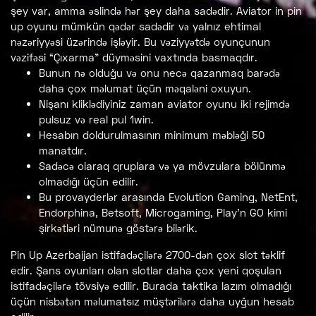
şey var, amma əslində hər şey daha sadədir. Aviator in pin
up oyunu mümkün qədər sadədir və yalnız ehtimal
nəzəriyyəsi üzərində işləyir. Bu vəziyyətdə oyunçunun
vəzifəsi “Çıxarma” düyməsini vaxtında basmaqdır.
Bunun nə olduğu və onu necə qazanmaq barədə
daha çox məlumat üçün məqaləni oxuyun.
Nişanı kliklədiyiniz zaman aviator oyunu iki rejimdə
pulsuz və real pul 1win.
Hesabın doldurulmasının minimum məbləği 50
manatdır.
Sadəcə olaraq qruplara və ya mövzulara bölünmə
olmadığı üçün edilir.
Bu provayderlər arasında Evolution Gaming, NetEnt,
Endorphina, Betsoft, Microgaming, Play’n GO kimi
şirkətləri nümunə göstərə bilərik.
Pin Up Azerbaijan istifadəçilərə 2700-dən çox slot təklif
edir. Şans oyunları olan slotlar daha çox yeni qoşulan
istifadəçilərə tövsiyə edilir. Burada taktika lazım olmadığı
üçün nisbətən məlumatsız müştərilərə daha uyğun hesab