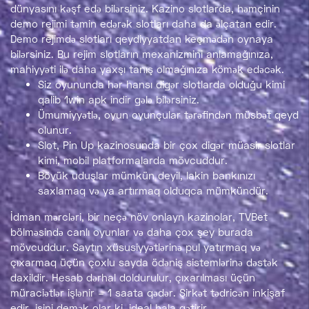
dünyasını kəşf edə bilərsiniz. Kazino slotlarda, həmçinin
demo rejimi təmin edərək slotları daha da əlçatan edir.
Demo rejimdə slotları qeydiyyatdan keçmədən oynaya
bilərsiniz. Bu rejim slotların mexanizmini anlamağınıza,
mahiyyəti ilə daha yaxşı tanış olmağınıza kömək edəcək.
Siz oyununda hər hansı digər slotlarda olduğu kimi
qalib 1win apk indir gələ bilərsiniz.
Ümumiyyətlə, oyun oyunçular tərəfindən müsbət qeyd
olunur.
Slot, Pin Up kazinosunda bir çox digər müasir slotlar
kimi, mobil platformalarda mövcuddur.
Böyük uduşlar mümkün deyil, lakin bankınızı
saxlamaq və ya artırmaq olduqca mümkündür.
İdman mərcləri, bir neçə növ onlayn kazinolar, TVBet
bölməsində canlı oyunlar və daha çox şey burada
mövcuddur. Saytın xüsusiyyətlərinə pul yatırmaq və
çıxarmaq üçün çoxlu sayda ödəniş sistemlərinə dəstək
daxildir. Hesab dərhal doldurulur, çıxarılması üçün
müraciətlər işlənir – 1 saata qədər. Şirkət tədricən inkişaf
edir, işini demək olar ki, ideal hala gətirir.