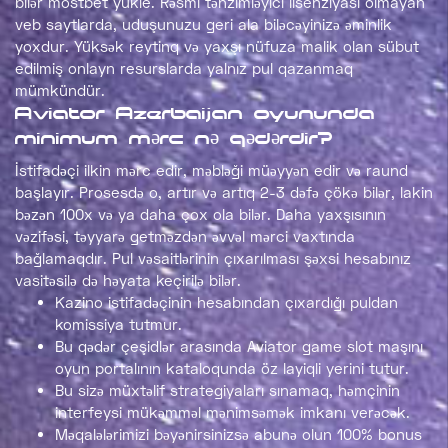
bilər mostbet yukle. Rəsmi tənzimləyici lisenziyası olmayan
veb saytlarda, uduşunuzu geri ala biləcəyinizə əminlik
yoxdur. Yüksək reytinq və yaxşı nüfuza malik olan sübut
edilmiş onlayn resurslarda yalnız pul qazanmaq
mümkündür.
Aviator Azerbaijan oyununda
minimum mərc nə qədərdir?
İstifadəçi ilkin mərc edir, məbləği müəyyən edir və raund
başlayır. Prosesdə o, artır və artıq 2-3 dəfə çökə bilər, lakin
bəzən 100x və ya daha çox ola bilər. Daha yaxşısının
vəzifəsi, təyyarə getməzdən əvvəl mərci vaxtında
bağlamaqdır. Pul vəsaitlərinin çıxarılması şəxsi hesabınız
vasitəsilə də həyata keçirilə bilər.
Kazino istifadəçinin hesabından çıxardığı puldan
komissiya tutmur.
Bu qədər çeşidlər arasında Aviator game slot maşını
oyun portalının kataloqunda öz layiqli yerini tutur.
Bu sizə müxtəlif strategiyaları sınamaq, həmçinin
interfeysi mükəmməl mənimsəmək imkanı verəcək.
Məqalələrimizi bəyənirsinizsə abunə olun 100% bonus