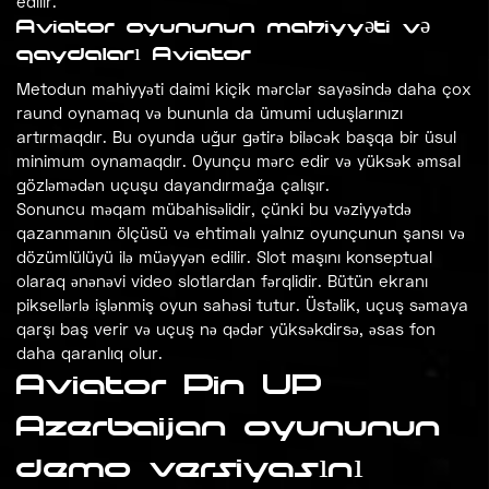
edilir.
Aviator oyununun mahiyyəti və
qaydaları Aviator
Metodun mahiyyəti daimi kiçik mərclər sayəsində daha çox
raund oynamaq və bununla da ümumi uduşlarınızı
artırmaqdır. Bu oyunda uğur gətirə biləcək başqa bir üsul
minimum oynamaqdır. Oyunçu mərc edir və yüksək əmsal
gözləmədən uçuşu dayandırmağa çalışır.
Sonuncu məqam mübahisəlidir, çünki bu vəziyyətdə
qazanmanın ölçüsü və ehtimalı yalnız oyunçunun şansı və
dözümlülüyü ilə müəyyən edilir. Slot maşını konseptual
olaraq ənənəvi video slotlardan fərqlidir. Bütün ekranı
piksellərlə işlənmiş oyun sahəsi tutur. Üstəlik, uçuş səmaya
qarşı baş verir və uçuş nə qədər yüksəkdirsə, əsas fon
daha qaranlıq olur.
Aviator Pin UP
Azerbaijan oyununun
demo versiyasını