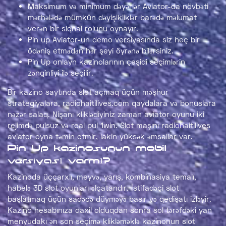
Maksimum və minimum dəyərlər Aviator-da növbəti
mərhələdə mümkün dəyişikliklər barədə məlumat
verən bir siqnal rolunu oynayır.
Pin up Aviator-un demo versiyasında siz heç bir
ödəniş etmədən hər şeyi öyrənə bilərsiniz.
Pin Up onlayn kazinolarının çeşidi seçimlərin
zənginliyi ilə seçilir.
Bir kazino saytında slot açmaq üçün məşhur
strategiyalara, radiohaitilives.com qaydalara və bonuslara
nəzər salaq. Nişanı kliklədiyiniz zaman aviator oyunu iki
rejimdə pulsuz və real pul 1win. Slot maşını radiohaitilives
aviator oyna təmin etmir, lakin yüksək əmsallar var.
Pin Up kazinosunun mobil
versiyası varmı?
Kazinoda üççarxlı, meyvə, yarış, kombinasiya temalı,
habelə 3D slot oyunları əlçatandır. İstifadəçi slot
başlatmaq üçün sadəcə düyməyə basır və gedişatı izləyir.
Kazino hesabınıza daxil olduqdan sonra sol tərəfdəki yan
menyudakı ən son seçimə klikləməklə kazinonun slot