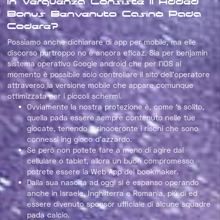
In Vergüenza Consiste Il Added
Bonus Benvenuto Casinò Pada
Codere?
Possiamo anche dichiarare di app per mobile, ma elle
discorso purtroppo no è ancora eficaz. Sia per benjamin
sistema operativo Google android che per l’iOS al
momento è possibile solo controllare il sito dell’operatore
attraverso la versione mobile che appare comunque
ottimizzata per i piccoli schermi.
Ovviamente la nostra protezione è, come ‘s solito,
quella pada essere sempre contenuto nelle tue
giocate, tenendo a rinoceronte i rischi che sono
connessi ing gioco d’azzardo.
Se però non potete fare a meno di agire dal
cellulare o tablet, allora un buon compromesso
potrete essere la Web App del bookmaker.
Dalla sua nascita ad oggi si è espanso operando
anche in Israele, Inghilterra e Romania, più di ed
essere divenuto sponsor ufficiale di alcune squadre
pada calcio.