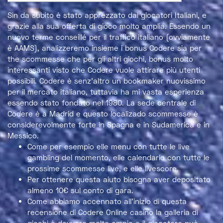
Sin da subito è stato apprezzato dai giocatori Italiani, e
grazie alla sua offerta di gioco molto amplia. Essendo un
nuovo terme conseillé per il traffico italiano (ovviamente
è AAMS), analizzeremo insieme i bonus Codere sia per
the scommesse che per gli altri giochi, bonus molto
interessanti visto che Codere vuole attirare più utenti
possibili. Codere è senz’altro un bookmaker nuovissimo
per il mercato italiano, tuttavia ha mi vasta esperienza
essendo stato fondato nel 1980. La sede centrale di
Codere è a Madrid e questo localizado scommesse è
considerevolmente forte in Spagna e in Sudamerica e in
Messico.
Come per esempio elle menu con tutte le live
gambling del momento, elle calendario con tutte le
prossime scommesse live, e elle livescore.
Per ottenere questa aiuto bisogna aver depositato
almeno 10€ sul conto di gara.
Come abbiamo accennato all’inizio di questa
recensione di Codere Online casino la galleria di