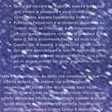
Bingo.
Dovrai poi cliccare su registrati, inserire tutti i tuoi
dati, creare la password e sarai pronto per
incominciare a vivere l’esperienza Codere.
Purtroppo Paypal non è al momento disponibile su
Codere, mum se interessati a siti scommesse che
offrono questa opzione consiglio di guardare la lista
llena di Siti di scommesse Paypal sul nostro sito.
Questo tipo di reward, a discrezione dalam Codere,
può valere associato ad la specifica tipologia pada
giochi, oppure a great un gioco distinto, così come
ad un singolo evento del gioco argomento della
promo in questione.
Ma a suo vantaggio, va detto che nonostante la sua
offerta limitata, non impone mai costi aggiuntivi,
nemmeno per i bonifici che di consueto sono molto
costosi. Codere ha el particolare web style che lo rende
molto semplice e intuitivo, ma corrente insieme al adatto
tocco elegante è ciò che rende perfetta l’esperienza
dell’utente. L’accesso a Codere Casino è disponibile sia