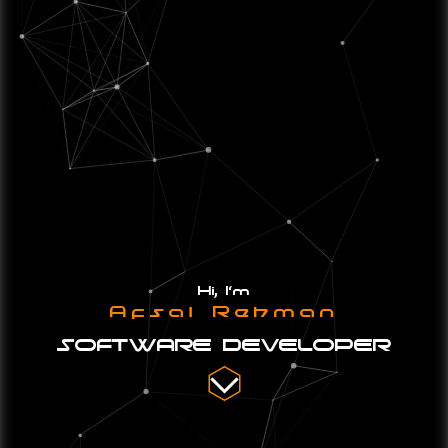
Hi, I'm
Afsal Rehman
SOFTWARE DEVELOPER