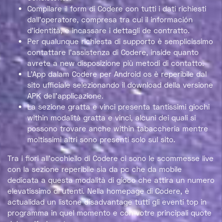
Compilare il form di Codere con tutti i dati richiesti
dall’operatore, compresa tra cui il información
d’identità, e incassare i dettagli de contratto.
Per qualunque richiesta di supporto è semplicissimo
contattare l’assistenza di Codere, inside quanto
avrete a new disposizione più metodi di contatto.
L’App dalam Codere per Android os è reperibile dal
sito ufficiale selezionando il download della versione
APK dell’applicazione.
La sezione gratta e vinci presenta tantissimi giochi
within modalità gratta e vinci, alcuni dei quali si
possono trovare anche within tabaccheria mentre
moltissimi altri sono presenti solo sul sito.
Tra i fiori all’occhiello di Codere ci sono le scommesse live
con la sezione reperibile sia da pc che da mobile
dedicata a questa modalità di gioco che attira un numero
elevatissimo di utenti. Nella homepage di Codere, è
actualidad un listone disadvantage tutti gli eventi top in
programma in quel momento e con votre principali quote