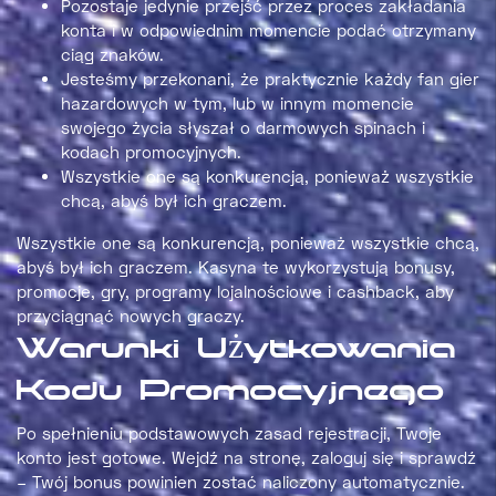
Pozostaje jedynie przejść przez proces zakładania
konta i w odpowiednim momencie podać otrzymany
ciąg znaków.
Jesteśmy przekonani, że praktycznie każdy fan gier
hazardowych w tym, lub w innym momencie
swojego życia słyszał o darmowych spinach i
kodach promocyjnych.
Wszystkie one są konkurencją, ponieważ wszystkie
chcą, abyś był ich graczem.
Wszystkie one są konkurencją, ponieważ wszystkie chcą,
abyś był ich graczem. Kasyna te wykorzystują bonusy,
promocje, gry, programy lojalnościowe i cashback, aby
przyciągnąć nowych graczy.
Warunki Użytkowania
Kodu Promocyjnego
Po spełnieniu podstawowych zasad rejestracji, Twoje
konto jest gotowe. Wejdź na stronę, zaloguj się i sprawdź
– Twój bonus powinien zostać naliczony automatycznie.