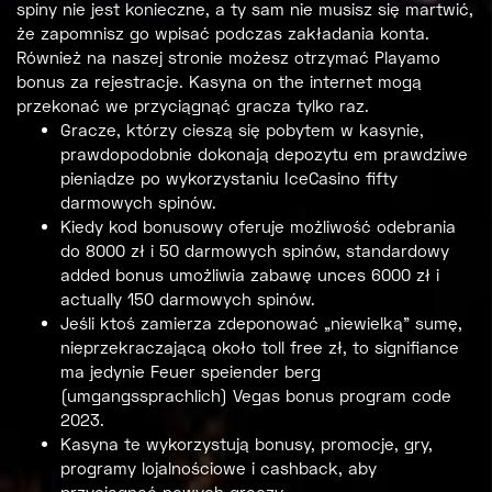
spiny nie jest konieczne, a ty sam nie musisz się martwić,
że zapomnisz go wpisać podczas zakładania konta.
Również na naszej stronie możesz otrzymać Playamo
bonus za rejestracje. Kasyna on the internet mogą
przekonać we przyciągnąć gracza tylko raz.
Gracze, którzy cieszą się pobytem w kasynie,
prawdopodobnie dokonają depozytu em prawdziwe
pieniądze po wykorzystaniu IceCasino fifty
darmowych spinów.
Kiedy kod bonusowy oferuje możliwość odebrania
do 8000 zł i 50 darmowych spinów, standardowy
added bonus umożliwia zabawę unces 6000 zł i
actually 150 darmowych spinów.
Jeśli ktoś zamierza zdeponować „niewielką” sumę,
nieprzekraczającą około toll free zł, to signifiance
ma jedynie Feuer speiender berg
(umgangssprachlich) Vegas bonus program code
2023.
Kasyna te wykorzystują bonusy, promocje, gry,
programy lojalnościowe i cashback, aby
przyciągnąć nowych graczy.