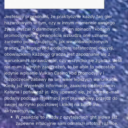
Jesteśmy przekonani, że praktycznie każdy fan gier
hazardowych w tym, czy w innym momencie swojego
życia słyszał o darmowych green spinach i kodach
promocyjnych. Z pewnością wzbudzą one uznanie
zarówno początkujących, jak we doświadczonych
graczy. Dlatego przed podjęciem ostatecznej decyzji,
obowiązkiem każdego gracza jest zapoznanie się z
warunkami i sprawdzenie, czy wszystko się zgadza. Jeśli
nie mum żadnych zastrzeżeń, to be able to pozostaje
jedynie wpisanie Vulkan Casino kod promocyjny i
rozpoczęcie zabawy na um wiele lepszych warunkach.
Kiedy już wypełnisz informacje, zaakceptuj Regulamin
Kasyna i potwierdź je. Aby upewnić się, że adres e-mail
podany podczas rejestracji jest prawidłowy, przejdź do
swojej skrzynki pocztowej i kliknij na back link
aktywacyjny.
W zasadzie to każdy z czytających ght słowa już
zapewne intuicyjnie sam odnalazł istotną różnicę.