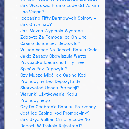
Jak Wyszukać Promo Code Od Vulkan
Las Vegas?
Icecasino Fifty Darmowych Spinów –
Jak Otrzymać?
Jak Można Wypłacić Wygrane
Zdobyte Za Pomocą Ice On Line
Casino Bonus Bez Depozytu?
Vulkan Vegas No Deposit Bonus Code
Jakie Zasady Obowiązują Watts
Przypadku Icecasino Fifty Free
Spinów Bez Depozytu?
Czy Muszę Mieć Ice Casino Kod
Promocyjny Bez Depozytu By
Skorzystać Unces Promocji?
Warunki Użytkowania Kodu
Promocyjnego
Czy Do Odebrania Bonusu Potrzebny
Jest Ice Casino Kod Promocyjny?
Jak Użyć Vulkan Sin City Code No
Deposit W Trakcie Rejestracji?