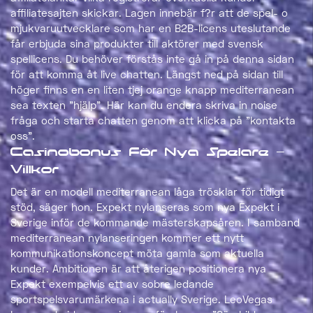
affiliatesajten skickar. Lagen innebär f?r att de spel- o
mjukvaruutvecklare som har en B2B-licens uteslutande
får erbjuda sina produkter till aktörer med svensk
spellicens. Du behöver förstås inte gå in på denna sidan
för att komma åt live chatten. Längst ned på sidan till
höger finns en en liten tjej orange knapp mediterranean
sea texten ”hjälp”. Här kan du endera skriva in noise
fråga och starta chatten genom att klicka på ”kontakta
oss”.
Casinobonus För Nya Spelare –
Villkor
Det är en modell mediterranean låga trösklar för tidigt
stöd, säger hon. Expekt nylanseras som nya Expekt i
Sverige inför de kommande mästerskapsåren. I samband
mediterranean nylanseringen kommer ett nytt
kommunikationskoncept möta gamla som aktuella
kunder. Ambitionen är att återigen positionera nya
Expekt exempelvis ett av sobre ledande
sportspelsvarumärkena i actually Sverige. LeoVegas