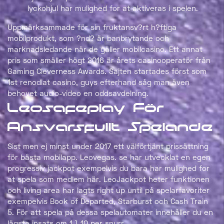
lyckohjul har mulighed for at aktiveras i spelen.
Uppmärksammade för sin fruktansv?rt h?ftiga
mobilprodukt, som ?nd? är banbrytande och
marknadsledande när de gäller mobilcasino. Ett annat
pris som smäller högt 2016 är årets casinooperatör från
Gaming Cleverness Awards. Sajten startades först som
1st renodlat casino, guys efterhand såg man även
behovet audio-video en oddsavdelning.
Leosafeplay För
Ansvarsfullt Spelande
Sist men ej minst under 2017 ett välförtjänt prissättning
för bästa mobilapp. Leovegas. se har utvecklat en egen
progressiv jackpot exempelvis du bara har mulighed for
at spela som medlem här. LeoJackpot heter funktionen
och living area har lagts right up until på spelarfavoriter
exempelvis Book of Departed, Starburst och Cash Train
5. För att spela på dessa spelautomater innehåller du en
lägsta insats om 1 ) 10 per snurr.