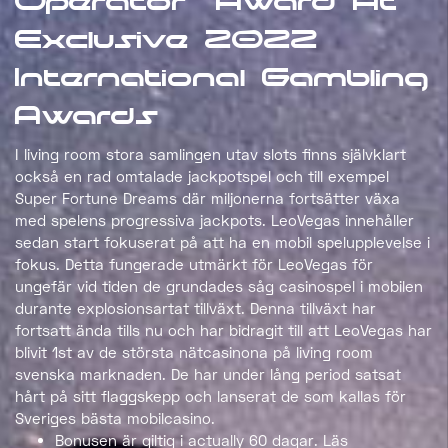
Operator” Award At
Exclusive 2022
International Gambling
Awards
I living room stora samlingen utav slots finns självklart
också en rad omtalade jackpotspel och till exempel
Super Fortune Dreams där miljonerna fortsätter växa
med spelens progressiva jackpots. LeoVegas innehåller
sedan start fokuserat på att ha en mobil spelupplevelse i
fokus. Detta fungerade utmärkt för LeoVegas för
ungefär vid tiden de grundades såg casinospel i mobilen
durante explosionsartat tillväxt. Denna tillväxt har
fortsatt ända tills nu och har bidragit till att LeoVegas har
blivit 1st av de största nätcasinona på living room
svenska marknaden. De har under lång period satsat
hårt på sitt flaggskepp och lanserat de som kallas för
Sveriges bästa mobilcasino.
Bonusen är giltig i actually 60 dagar. Läs