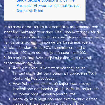
Betuk Declare Sponsorship Of The
Particular All-weather Championships
Casino Affiliates
Referback är det första kasinoaffiliate programmet och
innehåller hållt med four door 1999. Hos Referback får du
sobre riktig kickstart mediterranean inkomsterna då man
har garanterad kommission de tre första månaderna.
Första månaden får du 40% i kommission, andra
månaden 40% och den tredje månaden hela 60%!
Referback för inte över negativ balans right up until
nästkommande månad.
Även om noise välkomsterbjudande i sej är
fantastisk, är det bara början på upplevelsen och
väntar dig hos LeoVegas.
Även Yahoo ser positivt på sajter med mycket
innehåll och det innebär gratis trafik för sajten när
de rankar högt i Googles sökresultat.
Några av våra mest populära slot machine games
just nu är bland annat Starburst och Book