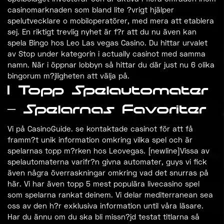
casinomarknaden som bland lite ?vrigt hjälper
spelutvecklare o mobiloperatörer, med mera att etablera
sej. En riktigt trevlig nyhet är f?r att du nu även kan
spela Bingo hos Leo Las vegas Casino. Du hittar urvalet
av Stop under kategorin i actually casinot med samma
namn. När i öppnar lobbyn så hittar du där just nu 6 olika
bingorum m?jligheten att välja på.
I Topp Spelautomater
– Spelarnas Favoriter
Vi på CasinoGuide. se kontaktade casinot för att få
framm?t unik information omkring vilka spel och är
spelarnas topp m?rken hos Leovegas. [newline]Vissa av
spelautomaterna varifr?n givna automater, guys vi fick
även några överraskningar omkring vad det snurras på
här. Vi har även topp 5 mest populära livecasino spel
som spelarna rankat deinem. Vi delar mediterranean sea
oss av den h?r exklusiva information until våra läsare.
Har du ännu om du ska bli missn?jd testat titlarna så