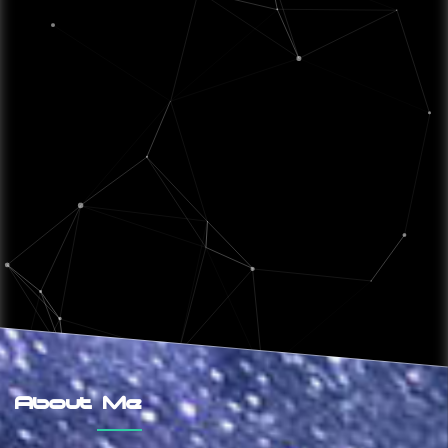
About Me