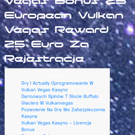
Vegas Bonus 25
European Vulkan
Vegas Reward
25 Euro Za
Rejestracje
Content
Gry I Actually Oprogramowanie W
Vulkan Vegas Kasyno
Darmowych Spinów T Slocie Buffalo
Glaciers W Vulkanvegas
Pozwolenie Na Grę We Zabezpieczenia
Kasyna
Vulkan Vegas Kasyno – Licencja
Bonus