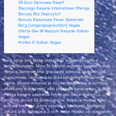
25 Euro Darmowa Kasa?
Dlaczego Kasyna Internetowe Oferują
Bonusy Bez Depozytu?
Bonusy Kasynowe Feuer Speiender
Berg (umgangssprachlich) Vegas
Oferta Gier W Naszym Kasynie Vulkan
Vegas
Krótko O Vulkan Vegas
Inną opcją jest także przesłanie własnego selfie z
identyfikatorem. Mimo to kasyno wymaga potwierdzenia
miejsca zamieszkania gracza za pomocą rachunku za
mass media, rachunku za prąd lub innego oficjalnego
pisma. Można dokonać je za pośrednictwem e-portfela
albo karty kredytowej, albo przelewu bankowego. Vulkan
Polska kasyno zapewnia tytuły gier hazardowych z .
portfolio ponad 55 producentów. Najpierw musisz tylko
poznać listę gier, które objęte są turniejem. Następnie
zacznij grać t dowolną z nich — nie musisz się specjalnie