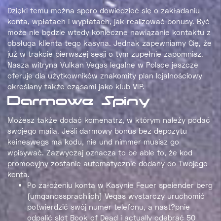
Dzięki temu można sporo dowiedzieć się o zakładaniu
konta, wpłatach i wypłatach, jak realizować bonusy. Być
może nie będzie wtedy konieczne nawiązanie kontaktu z
obsługa klienta tego kasyna. Jednak zapewniamy Cię, że
już w trakcie pierwszej sesji o tym zupełnie zapomnisz.
Nasza witryna Vulkan Vegas legalne w Polsce jeszcze
oferuje dla użytkowników znakomity plan lojalnościowy
określany także czasami jako klub VIP.
Darmowe Spiny
Możesz także dodać komenatrz, w którym należy podać
swojego maila. Jeśli darmowy bonus bez depozytu
keineswegs ma kodu, nie und nimmer musisz go
wpisywać. Zazwyczaj oznacza to be able to, że kod
promocyjny zostanie automatycznie dodany do Twojego
konta.
Po założeniu konta w Kasynie Feuer speiender berg
(umgangssprachlich) Vegas wystarczy uruchomić
potwierdzić swój numer telefonu, a nast?pnie
odpalić slot Book of Dead i actually odebrać 50