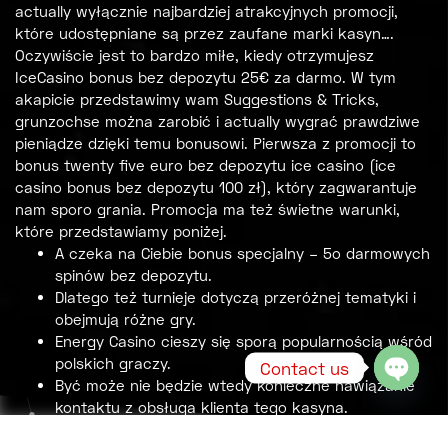
actually wyłącznie najbardziej atrakcyjnych promocji,
które udostępniane są przez zaufane marki kasyn….
Oczywiście jest to bardzo miłe, kiedy otrzymujesz
IceCasino bonus bez depozytu 25€ za darmo. W tym
akapicie przedstawimy wam Suggestions & Tricks,
grunzochse można zarobić i actually wygrać prawdziwe
pieniądze dzięki temu bonusowi. Pierwsza z promocji to
bonus twenty five euro bez depozytu ice casino (ice
casino bonus bez depozytu 100 zł), który zagwarantuje
nam sporo grania. Promocja ma też świetne warunki,
które przedstawiamy poniżej.
A czeka na Ciebie bonus specjalny – 5o darmowych
spinów bez depozytu.
Dlatego też turnieje dotyczą przeróżnej tematyki i
obejmują różne gry.
Energy Casino cieszy się sporą popularnością wśród
polskich graczy.
Contact us
Być może nie będzie wtedy konieczne nawiązanie
Open 
kontaktu z obsługa klienta tego kasyna.
Ci unces Was, którzy dokonają rejestracji przez Polskie