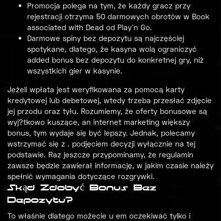
Promocja polega na tym, że każdy gracz przy
rejestracji otrzyma 50 darmowych obrotów w Book
associated with Dead od Play`n Go.
Darmowe spiny bez depozytu są najczęściej
spotykane, dlatego, że kasyna wolą ograniczyć
added bonus bez depozytu do konkretnej gry, niż
wszystkich gier w kasynie.
Jeżeli wpłata jest weryfikowana za pomocą karty
kredytowej lub debetowej, wtedy trzeba przesłać zdjęcie
jej przodu oraz tyłu. Rozumiemy, że oferty bonusowe są
wyj?tkowo kuszące, an internet marketing większy
bonus, tym wydaje się być lepszy. Jednak, polecamy
wstrzymać się z . podjęciem decyzji wyłącznie na tej
podstawie. Raz jeszcze przypominamy, że regulamin
zawsze będzie zawierał informację, w jakim czasie należy
spełnić wymagania dotyczące rozgrywki.
Skąd Zdobyć Bonus Bez
Depozytu?
To właśnie dlatego możecie u em oczekiwać tylko i