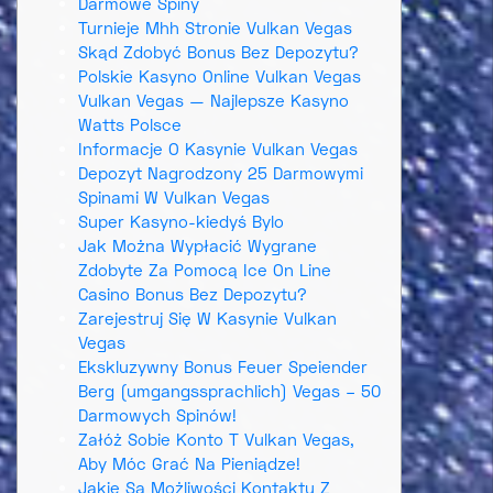
Darmowe Spiny
Turnieje Mhh Stronie Vulkan Vegas
Skąd Zdobyć Bonus Bez Depozytu?
Polskie Kasyno Online Vulkan Vegas
Vulkan Vegas — Najlepsze Kasyno
Watts Polsce
Informacje O Kasynie Vulkan Vegas
Depozyt Nagrodzony 25 Darmowymi
Spinami W Vulkan Vegas
Super Kasyno-kiedyś Bylo
Jak Można Wypłacić Wygrane
Zdobyte Za Pomocą Ice On Line
Casino Bonus Bez Depozytu?
Zarejestruj Się W Kasynie Vulkan
Vegas
Ekskluzywny Bonus Feuer Speiender
Berg (umgangssprachlich) Vegas – 50
Darmowych Spinów!
Załóż Sobie Konto T Vulkan Vegas,
Aby Móc Grać Na Pieniądze!
Jakie Są Możliwości Kontaktu Z