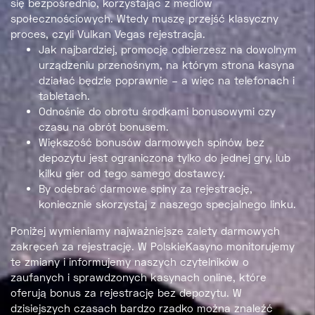
się bezpośrednio, korzystając z mediów
społecznościowych. Wtedy muszę przejść klasyczny
proces, czyli Vulkan Vegas rejestracja.
Jak najbardziej, promocję odbierzesz na dowolnym
urządzeniu przenośnym, na którym strona kasyna
działać będzie poprawnie – a więc na telefonach i
tabletach.
Odnośnie do obrotu środkami bonusowymi czy
czasu na obrót bonusem.
Większość bonusów darmowych spinów bez
depozytu jest ograniczona tylko do jednej gry, lub
kilku gier od tego samego dostawcy.
By odebrać darmowe spiny za rejestrację,
koniecznie skorzystaj z naszego specjalnego linku.
Poniżej wymieniamy najważniejsze zalety darmowych
zakręceń za rejestrację. W PolskieKasyno monitorujemy
te zmiany i informujemy naszych czytelników o
zaufanych i sprawdzonych kasynach online, które
oferują bonus za rejestrację bez depozytu. W
dzisiejszych czasach bardzo rzadko można znaleźć