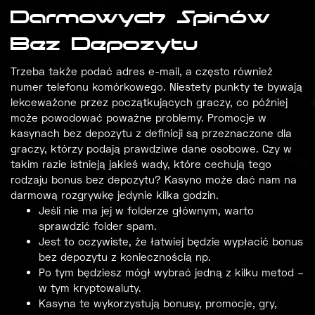
Darmowych Spinów
Bez Depozytu
Trzeba także podać adres e-mail, a często również
numer telefonu komórkowego. Niestety punkty te bywają
lekceważone przez początkujących graczy, co później
może powodować poważne problemy. Promocje w
kasynach bez depozytu z definicji są przeznaczone dla
graczy, którzy podają prawdziwe dane osobowe. Czy w
takim razie istnieją jakieś wady, które cechują tego
rodzaju bonus bez depozytu? Kasyno może dać nam na
darmową rozgrywkę jedynie kilka godzin.
Jeśli nie ma jej w folderze głównym, warto
sprawdzić folder spam.
Jest to oczywiste, że łatwiej będzie wypłacić bonus
bez depozytu z koniecznością np.
Po tym będziesz mógł wybrać jedną z kilku metod –
w tym kryptowaluty.
Kasyna te wykorzystują bonusy, promocje, gry,