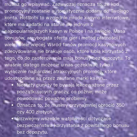
musisz go wpisywać. Zazwyczaj oznacza to, że kod
promocyjny zostanie automatycznie dodany do Twojego
konta. HotSlots to względnie młode kasyno internetowe,
które ma zadatki na stanie się jednym z
najpopularniejszych kasyn w Polsce i na świecie. Masa
bonusów, arcybogata oferta gier i metod płatności i
wiele, wiele więcej. Wśród fanów promocji kasynowych
zdecydowanie nie brakuje osób, które lubią korzystać z
tego, co do zaoferowania mają bonusy bez depozytu. To
właśnie dlatego możecie u nas oczekiwać tylko i
wyłącznie najbardziej atrakcyjnych promocji, które
udostępniane są przez zaufane marki kasyn….
Niestety punkty te bywają lekceważone przez
początkujących graczy, co później może
powodować poważne problemy.
Oznacza to, że musimy przynajmniej obrócić 350
czy 400 złotych.
Rozwiejmy wszelkie wątpliwości dotyczące
bezpieczeństwa korzystania z powitalnego bonusu
bez depozytu.