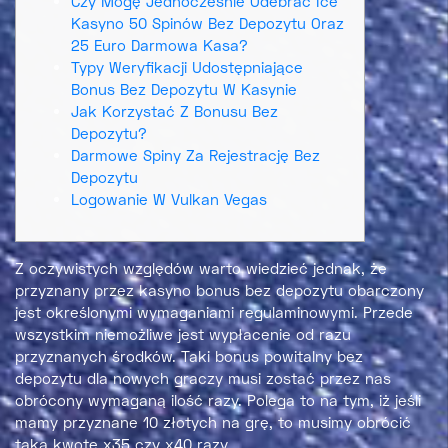
Czy Mogę Jednocześnie Odebrać Ice
Kasyno 50 Spinów Bez Depozytu Oraz
25 Euro Darmowa Kasa?
Typy Weryfikacji Udostępniające
Bonus Bez Depozytu W Kasynie
Jak Korzystać Z Bonusu Bez
Depozytu?
Darmowe Spiny Za Rejestrację Bez
Depozytu
Logowanie W Vulkan Vegas
Z oczywistych względów warto wiedzieć jednak, że
przyznany przez kasyno bonus bez depozytu obarczony
jest określonymi wymaganiami regulaminowymi. Przede
wszystkim niemożliwe jest wypłacenie od razu
przyznanych środków. Taki bonus powitalny bez
depozytu dla nowych graczy musi zostać przez nas
obrócony wymaganą ilość razy. Polega to na tym, iż jeśli
mamy przyznane 10 złotych na grę, to musimy obrócić
taką kwotę x35 czy x40 razy.