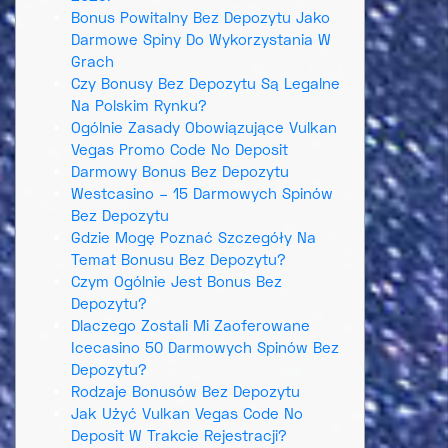
Bonus Powitalny Bez Depozytu Jako
Darmowe Spiny Do Wykorzystania W
Grach
Czy Bonusy Bez Depozytu Są Legalne
Na Polskim Rynku?
Ogólnie Zasady Obowiązujące Vulkan
Vegas Promo Code No Deposit
Darmowy Bonus Bez Depozytu
Westcasino – 15 Darmowych Spinów
Bez Depozytu
Gdzie Mogę Poznać Szczegóły Na
Temat Bonusu Bez Depozytu?
Czym Ogólnie Jest Bonus Bez
Depozytu?
Dlaczego Zostali Mi Zaoferowane
Icecasino 50 Darmowych Spinów Bez
Depozytu?
Rodzaje Bonusów Bez Depozytu
Jak Użyć Vulkan Vegas Code No
Deposit W Trakcie Rejestracji?