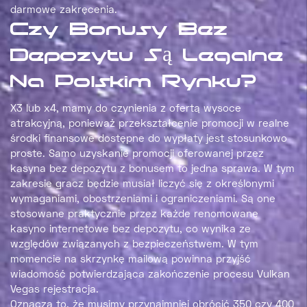
darmowe zakręcenia.
Czy Bonusy Bez
Depozytu Są Legalne
Na Polskim Rynku?
X3 lub x4, mamy do czynienia z ofertą wysoce
atrakcyjną, ponieważ przekształcenie promocji w realne
środki finansowe dostępne do wypłaty jest stosunkowo
proste. Samo uzyskanie promocji oferowanej przez
kasyna bez depozytu z bonusem to jedna sprawa. W tym
zakresie gracz będzie musiał liczyć się z określonymi
wymaganiami, obostrzeniami i ograniczeniami. Są one
stosowane praktycznie przez każde renomowane
kasyno internetowe bez depozytu, co wynika ze
względów związanych z bezpieczeństwem. W tym
momencie na skrzynkę mailową powinna przyjść
wiadomość potwierdzająca zakończenie procesu Vulkan
Vegas rejestracja.
Oznacza to, że musimy przynajmniej obrócić 350 czy 400