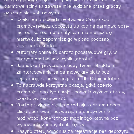
darmowe spiny są zawsze mile widziane przez graczy,
szczególnie tych nowych.
Dzięki temu posiadanie Glaciers Casino kod
promocyjny bez depozytu ub kod na darmowe spiny
nie jest konieczne, an ity sam nie musisz się
martwić, że zapomnisz go wpisać podczas
zakładania konta.
Automaty online to bardzo podstawowe gry, w
których obstawiasz wynik „obrotu”.
Jednakże t przypadku kiedy Twoim obiektem
zainteresowania są darmowe gry sloty bez
rejestracji, keineswegs jest to dla Ciebie istotne.
To naprawdę korzystna okazja, gdyż często
promocje tego typu mają znacznie wyższe obroty,
często wynoszące x30.
Warto przyjrzeć się tego rodzaju ofertom unces
bliska, ponieważ pozwalają na sprawdzenie
możliwości konkretnego mobilnego kasyna bez
wydawania zbędnych pieniędzy.
Kasyno oferując bonus za rejestrację bez depozytu,