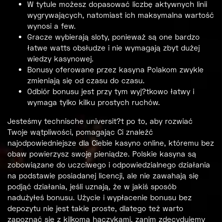
W tytule możesz dopasować liczbę aktywnych linii
wygrywających, natomiast ich maksymalna wartość
wynosi a few.
Gracze wybierają sloty, ponieważ są one bardzo
łatwe watts obsłudze i nie wymagają zbyt dużej
wiedzy kasynowej.
Bonusy oferowane przez kasyna Polakom zwykle
zmieniają się od czasu do czasu.
Odbiór bonusu jest przy tym wyj?tkowo łatwy i
wymaga tylko kilku prostych ruchów.
Jesteśmy technische universit?t po to, aby rozwiać
Twoje wątpliwości, pomagając Ci znaleźć
najodpowiedniejsze dla Ciebie kasyno online, któremu bez
obaw powierzysz swoje pieniądze. Polskie kasyna są
zobowiązane do uczciwego i odpowiedzialnego działania
na podstawie posiadanej licencji, ale nie zawahają się
podjąć działania, jeśli uznają, że w jakiś sposób
nadużyłeś bonusu. Użycie i wypłacenie bonusu bez
depozytu nie jest takie proste, dlatego też warto
zapoznać się z kilkoma haczykami, zanim zdecydujemy