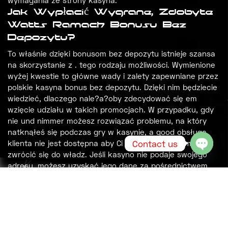
Jak Wypłacić Wygrane, Zdobyte
Watts Ramach Bonusu Bez
Depozytu?
To właśnie dzięki bonusom bez depozytu istnieje szansa
na skorzystanie z . tego rodzaju możliwości. Wymienione
wyżej kwestie to główne wady i zalety zapewniane przez
polskie kasyna bonus bez depozytu. Dzięki nim będziecie
wiedzieć, dlaczego nale?a?oby zdecydować się em
wzięcie udziału w takich promocjach. W przypadku, gdy
nie und nimmer możesz rozwiązać problemu, na który
natknąłeś się podczas gry w kasynie, a good obsługa
Contact us
klienta nie jest dostępna aby Ci pomóc, zawsze możesz
zwrócić się do władz. Jeśli kasyno nie podaje swojego
Open 
adresu, możesz uzyskać jego dane za pośrednictwem
bazy danych organu licencjonującego.
Proces ten nie und nimmer jest w żaden sposób
skomplikowany, a sam zobaczysz, że to nic trudnego.
Poniżej umieściliśmy krótką listę największych firm na
świecie, które tworzą gry kasynowe automaty za darmo