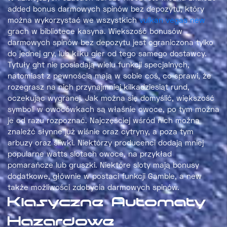
added bonus darmowych spinów bez depozytu, który
można wykorzystać we wszystkich
vulkan vegas new
grach w bibliotece kasyna. Większość bonusów
darmowych spinów bez depozytu jest ograniczona tylko
do jednej gry, lub kilku gier od tego samego dostawcy.
Tytuły ght nie posiadają wielu funkcji specjalnych,
natomiast z pewnością mają w sobie coś, co sprawi, że
rozegrasz na nich przynajmniej kilkadziesiąt rund,
oczekując wygranej. Jak można się domyślić, większość
symboli w owocówkach są właśnie owoce, po tym można
je od razu rozpoznać. Najczęściej wśród nich można
znaleźć słynne już wiśnie oraz cytryny, a poza tym
arbuzy oraz śliwki. Niektórzy producenci dodają mniej
popularne watts slotach owoce, na przykład
pomarańcze lub gruszki. Niektóre sloty mają bonusy
dodatkowe, głównie w postaci funkcji Gamble, a new
także możliwości zdobycia darmowych spinów.
Klasyczne Automaty
Hazardowe