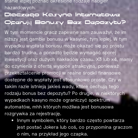
stanie lepiej poznać określone rodzaje habgier
hazardowych.
Dlaczego Kasyna Internetowe
Oferują Bonusy Bez Depozytu?
W tym momencie gracz zapewne sam zauważył, że im
niższy jest gamble bonusu w kasynie, tym lepiej. W tym
wypadku wypłata bonusu może okazać się po prostu
bardzo trudna, a ponadto będzie wymagać sporej
inwestycji oraz dużych nakładów czasu. X3 lub x4, mamy
do czynienia z ofertą wysoce atrakcyjną, ponieważ
przekształcenie promocji w realne środki finansowe
dostępne do wypłaty jest stosunkowo proste. Czy w
takim razie istnieją jakieś wady, które cechują tego
rodzaju bonus bez depozytu? Po drugie, w niektórych
wypadkach kasyno może ograniczyć spektrum
automatów, mhh których możliwa jest bonusowa
rozgrywka za rejestrację.
Innym symbolem, który bardzo często powtarza
jest postać Jokera lub coś, co przypomina graczom
o nim, na przykład jego czapka.