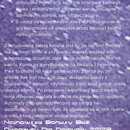
dotyczące rejestracji, abyś nie przegapił żadnego
kroku i actually mógł otrzymać swoje IceCasino 50
darmowych spinów, aby rozpocząć grę.
Z uwagi na ustawę hazardową w Polsce granie w
gry hazardowe na pieniądze przez internet będzie
nieco utrudnione.
Zdecydowaną zaletą kasyna jest to, że nie und nimmer
ma żadnego limitu w przypadku wypłat, możesz więc
jednorazowo oczyścić całe swoje konto, niezależnie od
kwoty. Konta są weryfikowane na bieżąco i zwykle nie
trwa to dłużej niż kilka godzin, choć zdarza się, że
proces five jest nieco dłuższy. Wszystko zależy z
poprawności danych, czytelności zdjęć oraz godzin pracy
obsługi klienta. Po poprawnej weryfikacji gracz będzie
mógł dokonać wypłaty środków na swoje konto osobiste.
Automaty mhh pieniądze różnią się od gry na
automatach za darmo tym, że stawiane są w nich realne
środki, które następnie można wypłacić.
Najnowsze Bonusy Bez
Depozytu Dla Polaków 2023