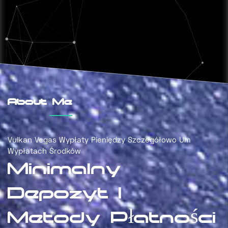
About Me
Vulkan Vegas Wypłaty Pieniędzy Szczegółowo Um
Wypłatach Środków
Minimalny
Depozyt I
Metody Płatności